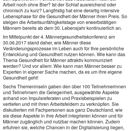
Arbeit noch ohne Bier? Ist der Schlaf ausreichend oder
chronisch zu kurz? Langfristig hat eine derartig intensive
Lebensphase für die Gesundheit der Männer ihren Preis. So
steigen die Arbeitsunfähig­keits­tage von erwerbstätigen
Männern bereits ab dem 30. Lebensjahr kontinuierlich an.
Im Mittelpunkt der 4. Männergesundheitskonferenz am
30.06.2017 stand daher, wie Männer diese
Veränderungsprozesse im Leben auch für Ihre persönliche
Entwicklung und Gesundheit nutzen können. Wie kann das
Thema Gesundheit für Männer attraktiv kommuniziert
werden? Und vor allem: Wie kann man Männer besser zu
Experten in eigener Sache machen, da es um ihre eigene
Gesundheit geht!
Sechs Themeninseln gaben den über 100 Teil­nehmerinnen
und Teil­nehmern die Gelegenheit, ausgewählte Aspekte
anhand von Impuls­refe­raten und Praxisbeispielen zu
vertiefen und mit ihren Arbeitsfeldern zu verknüpfen. Sie
diskutierten mit Fachpersonen aus ganz Deutsch­land, wie
sie diese Aspekte in ihre Arbeit integrieren können und für
Männer zugänglich und nutzbar machen können. Zudem
erfuhren sie, welche Chancen in der Digitalisierung liegen,