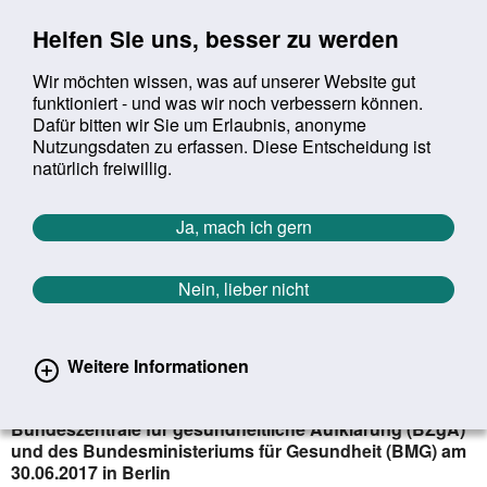
Sprung zur Servicenavigation
Sprung zur Hauptnavigation
Sprung zur Suche
Sprung zum Inhalt
Sprung zum Footer
Helfen Sie uns, besser zu werden
Wir möchten wissen, was auf unserer Website gut
funktioniert - und was wir noch verbessern können.
Suchbegriff:
Dafür bitten wir Sie um Erlaubnis, anonyme
Mob
suchen
Nutzungsdaten zu erfassen. Diese Entscheidung ist
Sie befinden sich hier:
Startseite
Service
Veranstaltungen
natürlich freiwillig.
4. Männer­­gesund­­heits­­kon­fe­renz
Ja, mach ich gern
4. Männergesundheitskonferenz
Im Fokus: Gesundheitskompetenz
Nein, lieber nicht
von Männern in der Erwerbsphase.
Chancen, Perspektiven,
Handlungsfelder
Weitere Informationen
Erfolgreiche 4. Männergesundheitskonferenz der
Bundes­zentrale für gesundheitliche Aufklärung (BZgA)
und des Bundesministeriums für Gesundheit (BMG) am
30.06.2017 in Berlin