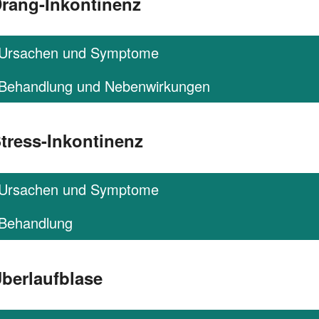
rang-Inkontinenz
Ursachen und Symptome
Behandlung und Nebenwirkungen
tress-Inkontinenz
Ursachen und Symptome
Behandlung
berlaufblase