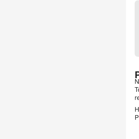
N
T
r
H
P