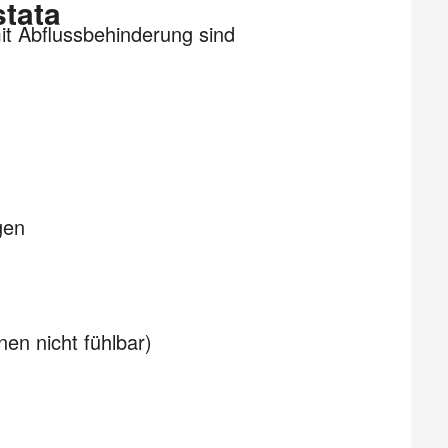
stata
it Abflussbehinderung sind
gen
nen nicht fühlbar)