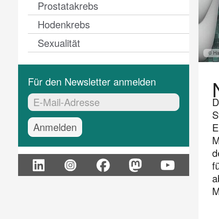
Prostatakrebs
Hodenkrebs
Sexualität
© Ha
Für den Newsletter anmelden
D
EMail-Adresse:*
S
E
M
d
f
a
M