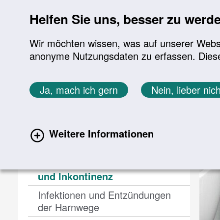
Sprung zur Servicenavigation
Sprung zur Hauptnavigation
Sprung zur Unternavigation
Sprung zur Suche
Sprung zum Inhalt
Sprung zum Footer
Helfen Sie uns, besser zu werd
Wir möchten wissen, was auf unserer Websit
anonyme Nutzungsdaten zu erfassen. Diese En
Aktuelles
Themen
Sie befinden sich hier:
Ja, mach ich gern
Nein, lieber nich
Startseite
Themen
Urologische Erkranku
Themen
Weitere Informationen
Urologische Erkrankungen
Probleme beim Wasserlassen
(current)
und Inkontinenz
Infektionen und Entzündungen
der Harnwege