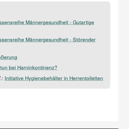
ssensreihe Männer­gesundheit - Gutartige
ssensreihe Männer­gesundheit - Störender
rößerung
tun bei Harninkontinenz?
.:
Initiative Hygienebehälter in Herrentoiletten