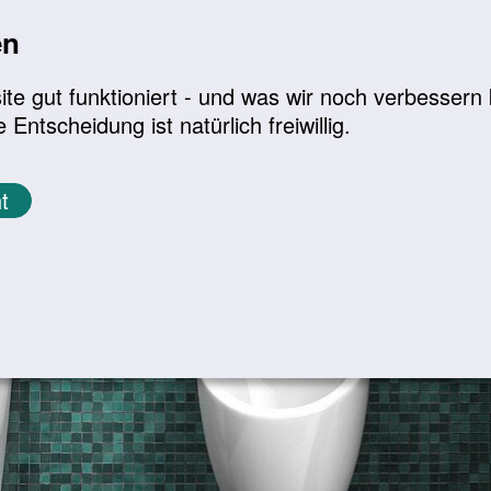
en
a
|
A+
Leichte Sprache
e gut funktioniert - und was wir noch verbessern k
tscheidung ist natürlich freiwillig.
Infomaterial
Service
t
ngen
Probleme beim Wasserlassen und Inkontinen