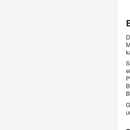
D
M
k
S
e
P
B
B
G
u