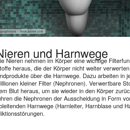
ppyphotons – stock.adobe.com
Nieren und Harnwege
ie Nieren nehmen im Körper eine wichtige Filterfunk
toffe heraus, die der Körper nicht weiter verwerten
ndprodukte über die Harnwege. Dazu arbeiten in je
illionen kleiner Filter (Nephronen). Verwertbare Sto
em Blut heraus, um sie wieder in den Körper zurü
ühren die Nephronen der Ausscheidung in Form von
bleitenden Harnwege (Harnleiter, Harn­blase und H
iktionsstörungen.