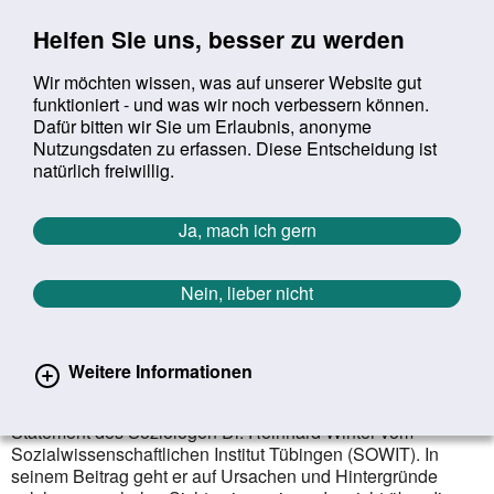
Sprung zur Servicenavigation
Sprung zur Hauptnavigation
Sprung zur Suche
Sprung zum Inhalt
Sprung zum Footer
Helfen Sie uns, besser zu werden
Wir möchten wissen, was auf unserer Website gut
funktioniert - und was wir noch verbessern können.
Suchbegriff:
Dafür bitten wir Sie um Erlaubnis, anonyme
Mob
suchen
Nutzungsdaten zu erfassen. Diese Entscheidung ist
Sie befinden sich hier:
Startseite
Service
Veranstaltungen
natürlich freiwillig.
1. Männer­gesundheits­kongress
Was brauchen Jungen?
Ja, mach ich gern
1. Männergesundheitskongress der BZgA und des
BMG
Nein, lieber nicht
Was brauchen Jungen, um gesund
zu sein und gesunde Männer zu
werden?
Weitere Informationen
Jungen sind keine Bildungsverlierer! - so das zentrale
Statement des Soziologen Dr. Reinhard Winter vom
Sozialwissenschaftlichen Institut Tübingen (SOWIT). In
seinem Beitrag geht er auf Ursachen und Hintergründe