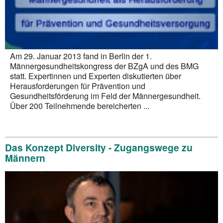
h
a
l
t
Am 29. Januar 2013 fand in Berlin der 1.
e
Männergesundheitskongress der BZgA und des BMG
statt. Expertinnen und Experten diskutierten über
n
Herausforderungen für Prävention und
Gesundheitsförderung im Feld der Männergesundheit.
Über 200 Teilnehmende bereicherten ...
Das Konzept Diversity - Zugangswege zu
Männern