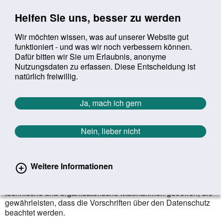
Sprung zur Servicenavigation
Sprung zur Hauptnavigation
Sprung zur Suche
Sprung zum Inhalt
Sprung zum Footer
Helfen Sie uns, besser zu werden
Wir möchten wissen, was auf unserer Website gut
funktioniert - und was wir noch verbessern können.
Suchbegriff:
Dafür bitten wir Sie um Erlaubnis, anonyme
Mob
suchen
Nutzungsdaten zu erfassen. Diese Entscheidung ist
Sie befinden sich hier:
Startseite
Datenschutz
natürlich freiwillig.
Datenschutzerklärung
Ja, mach ich gern
Der Schutz Ihrer personenbezogenen Daten anlässlich Ihres
Besuchs auf unserer Homepage ist uns ein sehr wichtiges
Nein, lieber nicht
Anliegen. Grundsätzlich erheben wir so wenig
personenbezogene Daten wie unbedingt nötig. Dabei
werden Ihre Daten im Rahmen der gesetzlichen Vorschriften
Weitere Informationen
geschützt.
Die Bundesinstitut für Öffentliche Gesundheit (BIÖG) hat
technische und organisatorische Maßnahmen getroffen, die
gewährleisten, dass die Vorschriften über den Datenschutz
beachtet werden.