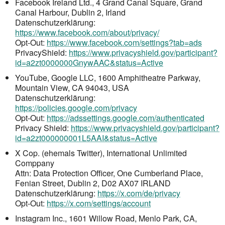
Facebook Ireland Ltd., 4 Grand Canal Square, Grand
Canal Harbour, Dublin 2, Irland
Datenschutzerklärung:
https://www.facebook.com/about/privacy/
Opt-Out:
https://www.facebook.com/settings?tab=ads
PrivacyShield:
https://www.privacyshield.gov/participant?
id=a2zt0000000GnywAAC&status=Active
YouTube, Google LLC, 1600 Amphitheatre Parkway,
Mountain View, CA 94043, USA
Datenschutzerklärung:
https://policies.google.com/privacy
Opt-Out:
https://adssettings.google.com/authenticated
Privacy Shield:
https://www.privacyshield.gov/participant?
id=a2zt000000001L5AAI&status=Active
X Cop. (ehemals Twitter), International Unlimited
Comppany
Attn: Data Protection Officer, One Cumberland Place,
Fenian Street, Dublin 2, D02 AX07 IRLAND
Datenschutzerklärung:
https://x.com/de/privacy
Opt-Out:
https://x.com/settings/account
Instagram Inc., 1601 Willow Road, Menlo Park, CA,