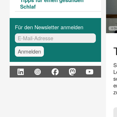
(current)
Schlaf
Für den Newsletter anmelden
© Dr
EMail-Adresse:*
S
L
s
e
z