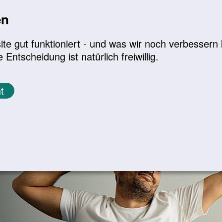
en
a
|
A+
Leichte Sprache
e gut funktioniert - und was wir noch verbessern k
tscheidung ist natürlich freiwillig.
Infomaterial
Service
t
s für einen gesunden Schlaf