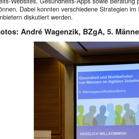
eits-Websites, Gesundheits-Apps so­wie Beratung p
önnen. Dabei konnten verschiedene Stra­te­­gien i
nbietern diskutiert werden.
otos: André Wagenzik, BZgA, 5. Männe