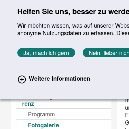
Sprung zur Servicenavigation
Sprung zur Hauptnavigation
Sprung zur Suche
Sprung zum Inhalt
Sprung zum Footer
Helfen Sie uns, besser zu werd
Wir möchten wissen, was auf unserer Websit
anonyme Nutzungsdaten zu erfassen. Diese En
Aktuelles
Themen
Sie befinden sich hier:
Ja, mach ich gern
Nein, lieber nich
Startseite
Service
Veranstaltungen
5. Män
Service
5
Weitere Informationen
Veranstaltungen
5. Männer­­gesund­­heits­­kon­fe­
I
renz
u
Programm
E
G
(current)
Fotogalerie