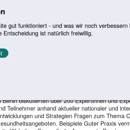
en
a
|
A+
Leichte Sprache
e gut funktioniert - und was wir noch verbessern k
tscheidung ist natürlich freiwillig.
Infomaterial
Service
t
ner­­gesund­­heits­­kon­fe­renz
Fotogalerie
. Männergesundheitskonferenz
Fotogalerie
n Berlin diskutierten über 200 Expertinnen und Exp
nd Teilnehmer anhand aktueller nationaler und intern
ntwicklungen und Strategien Fragen zum Thema Ch
esundheitsangeboten. Beispiele Guter Praxis verm