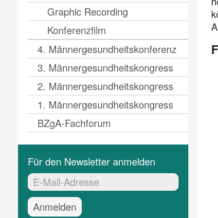
h
Graphic Recording
k
A
Konferenzfilm
F
4. Männer­­gesund­­heits­­kon­fe­renz
3. Männer­­gesund­­heits­­­kongress
2. Männergesundheits­kongress
1. Männer­gesundheits­kongress
BZgA-Fachforum
Für den Newsletter anmelden
EMail-Adresse:*