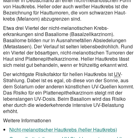
Männer in Deutschland an einer nicht-melanotischen Form
von Haut­krebs. Heller oder auch weißer Haut­krebs ist die
Bezeichnung für Haut­tumoren, die vom schwarzen Haut­
krebs (Melanom) abzugrenzen sind.
Etwa drei Viertel der nicht-melanotischen Krebs­
erkrankungen sind Basaliome (Basalzell­karzinom).
Basaliome bilden nur in Ausnahme­fällen Absiedelungen
(Metastasen). Der Verlauf ist selten lebens­bedrohlich. Rund
ein Viertel der bösartigen, nicht-melanotischen Tumoren der
Haut sind Platten­epithel­karzinome. Heller Haut­krebs lässt
sich meist gut behandeln, wenn er frühzeitig erkannt wird.
Der wichtigste Risiko­faktor für hellen Hautkrebs ist
UV
-
Strahlung. Dabei ist es egal, ob diese von der Sonne, aus
dem Solarium oder anderen künstlichen UV-Quellen kommt.
Das Risiko für ein Platten­­epithel­karzinom steigt mit der
lebens­langen UV-Dosis. Beim Basaliom wird das Risiko
eher durch die wieder­kehrende intensive UV-Belastung
erhöht.
Weitere Informationen
Nicht-melanotischer Hautkrebs (heller Hautkrebs)