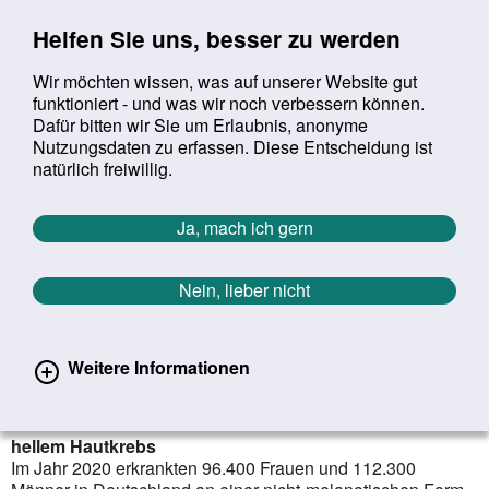
Sprung zur Servicenavigation
Sprung zur Hauptnavigation
Sprung zur Suche
Sprung zum Inhalt
Sprung zum Footer
Helfen Sie uns, besser zu werden
Wir möchten wissen, was auf unserer Website gut
funktioniert - und was wir noch verbessern können.
Suchbegriff:
Dafür bitten wir Sie um Erlaubnis, anonyme
Mob
suchen
Nutzungsdaten zu erfassen. Diese Entscheidung ist
Sie befinden sich hier:
Startseite
Aktuelles
Aktuelle Meldungen
natürlich freiwillig.
Aktuelle Meldungen
Ja, mach ich gern
Nein, lieber nicht
erster
vorheriger
nächs
letz
Zurück zur Übersicht
346
/
1627
01.07.2024
Weitere Informationen
Zahl des Monats
208.700 Menschen erkrankten 2020 in Deutschland an
hellem Hautkrebs
Im Jahr 2020 erkrankten 96.400 Frauen und 112.300