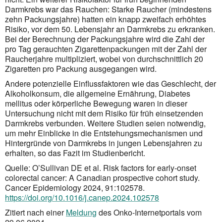
Darmkrebs war das Rauchen: Starke Raucher (mindestens
zehn Packungsjahre) hatten ein knapp zweifach erhöhtes
Risiko, vor dem 50. Lebensjahr an Darmkrebs zu erkranken.
Bei der Berechnung der Packungsjahre wird die Zahl der
pro Tag gerauchten Zigarettenpackungen mit der Zahl der
Raucherjahre multi­pliziert, wobei von durchschnittlich 20
Zigaretten pro Packung ausgegangen wird.
Andere potenzielle Einflussfaktoren wie das Geschlecht, der
Alkoholkonsum, die allgemeine Ernährung, Diabetes
mellitus oder körperliche Bewegung waren in dieser
Untersuchung nicht mit dem Risiko für früh einsetzenden
Darmkrebs verbunden. Weitere Studien seien notwendig,
um mehr Einblicke in die Entstehungs­mecha­nis­men und
Hintergründe von Darmkrebs in jungen Lebensjahren zu
erhalten, so das Fazit im Studienbericht.
Quelle: O’Sullivan DE et al. Risk factors for early-onset
colorectal cancer: A Canadian prospective cohort study.
Cancer Epidemiology 2024, 91:102578.
https://doi.org/10.1016/j.canep.2024.102578
Zitiert nach einer
Meldung
des Onko-Internetportals vom