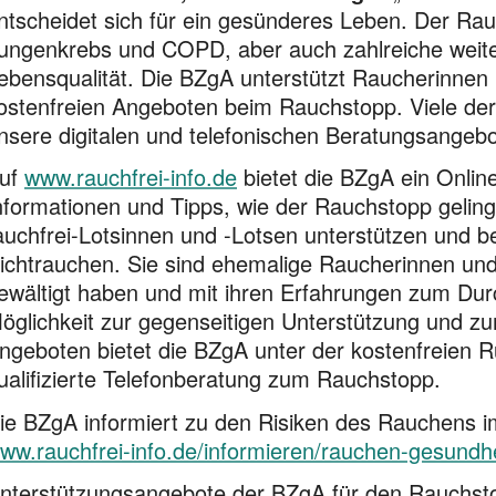
ntscheidet sich für ein gesünderes Leben. Der Rauc
ungenkrebs und COPD, aber auch zahlreiche weite
ebensqualität. Die BZgA unterstützt Rauche­rinnen
ostenfreien Angeboten beim Rauchstopp. Viele der 
nsere digitalen und telefonischen Beratungsange
uf
www.rauchfrei-info.de
bietet die BZgA ein Onlin
nformationen und Tipps, wie der Rauchstopp geling
auchfrei-Lotsinnen und -Lotsen unterstützen und b
ichtrauchen. Sie sind ehemalige Raucherinnen und
ewältigt haben und mit ihren Erfahrungen zum Durc
öglichkeit zur gegenseitigen Unterstützung und z
ngeboten bietet die BZgA unter der kostenfreien
ualifizierte Telefonberatung zum Rauchstopp.
ie BZgA informiert zu den Risiken des Rauchens i
ww.rauchfrei-info.de/informieren/rauchen-gesundhe
nterstützungsangebote der BZgA für den Rauchst