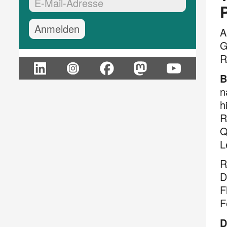
EMail-Adresse:*
A
G
R
B
n
h
R
Q
L
R
D
F
F
D