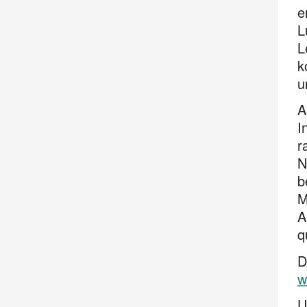
e
L
L
k
u
A
I
r
N
b
M
A
q
D
w
U