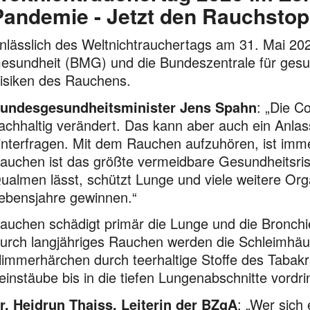
Pandemie - Jetzt den Rauchstop
nlässlich des Weltnichtrauchertags am 31. Mai 20
esundheit (BMG) und die Bundeszentrale für gesun
isiken des Rauchens.
undesgesundheitsminister Jens Spahn
: „Die C
achhaltig verändert. Das kann aber auch ein Anla
interfragen. Mit dem Rauchen aufzuhören, ist imme
auchen ist das größte vermeidbare Gesund­heits­ris
ualmen lässt, schützt Lunge und viele weitere Org
ebensjahre gewinnen.“
auchen schädigt primär die Lunge und die Bronch
urch lang­jähriges Rauchen werden die Schleimhä
limmerhärchen durch teer­haltige Stoffe des Tabak
einstäube bis in die tiefen Lungen­ab­schnitte vor
r. Heidrun Thaiss, Leiterin der BZgA
: „Wer sich