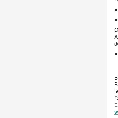
O
A
d
B
B
5
F
E
w