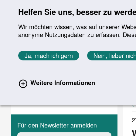
Sprung zur Servicenavigation
Sprung zur Hauptnavigation
Sprung zur Suche
Sprung zum Inhalt
Sprung zum Footer
Helfen Sie uns, besser zu werd
Wir möchten wissen, was auf unserer Websit
anonyme Nutzungsdaten zu erfassen. Diese En
Aktuelles
Themen
Sie befinden sich hier:
Ja, mach ich gern
Nein, lieber nich
Startseite
Aktuelles
Aktuelle Meldungen
Aktuelles
A
Weitere Informationen
(current)
Aktuelle Meldungen
Veranstaltungen
2
Für den Newsletter anmelden