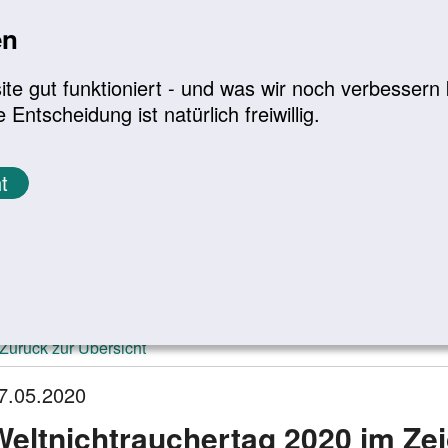
en
a
|
A+
Leichte Sprache
e gut funktioniert - und was wir noch verbessern k
tscheidung ist natürlich freiwillig.
Infomaterial
Service
t
ktuelle Meldungen
Zurück zur Übersicht
7.05.2020
Weltnichtrauchertag 2020 im Ze