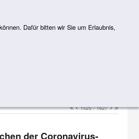
önnen. Dafür bitten wir Sie um Erlaubnis,
Suche
suchen
erster
vorheriger
nächster
letzter
1525
/
1627
ichen der Coronavirus-