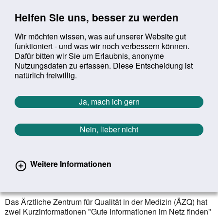
Sprung zur Servicenavigation
Sprung zur Hauptnavigation
Sprung zur Suche
Sprung zum Inhalt
Sprung zum Footer
Helfen Sie uns, besser zu werden
Wir möchten wissen, was auf unserer Website gut
funktioniert - und was wir noch verbessern können.
Suchbegriff:
Dafür bitten wir Sie um Erlaubnis, anonyme
Mob
suchen
Nutzungsdaten zu erfassen. Diese Entscheidung ist
Sie befinden sich hier:
Startseite
Aktuelles
Aktuelle Meldungen
natürlich freiwillig.
Aktuelle Meldungen
Ja, mach ich gern
Nein, lieber nicht
erster
vorheriger
nächs
letz
Zurück zur Übersicht
1524
/
1627
28.05.2020
Weitere Informationen
Aktualisierte
Gesundheitsinformationen
Das Ärztliche Zentrum für Qualität in der Medizin (ÄZQ) hat
zwei Kurzinformationen "Gute Informationen im Netz finden"