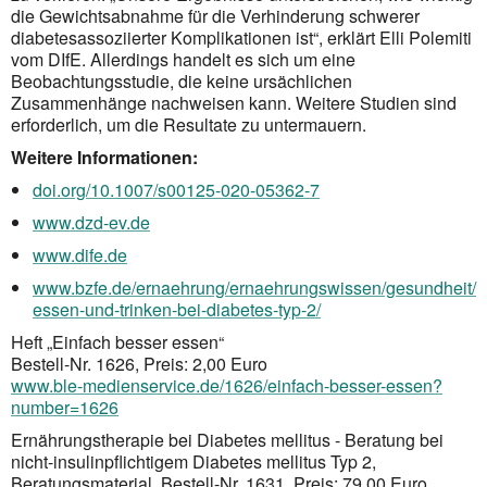
die Gewichtsabnahme für die Verhinderung schwerer
diabetesassoziierter Komplikationen ist“, erklärt Elli Polemiti
vom DIfE. Allerdings handelt es sich um eine
Beobachtungsstudie, die keine ursächlichen
Zusammenhänge nachweisen kann. Weitere Studien sind
erforderlich, um die Resultate zu untermauern.
Weitere Informationen:
doi.org/10.1007/s00125-020-05362-7
www.dzd-ev.de
www.dife.de
www.bzfe.de/ernaehrung/ernaehrungswissen/gesundheit/
essen-und-trinken-bei-diabetes-typ-2/
Heft „Einfach besser essen“
Bestell-Nr. 1626, Preis: 2,00 Euro
www.ble-medienservice.de/1626/einfach-besser-essen?
number=1626
Ernährungstherapie bei Diabetes mellitus - Beratung bei
nicht-insulinpflichtigem Diabetes mellitus Typ 2,
Beratungsmaterial, Bestell-Nr. 1631, Preis: 79,00 Euro