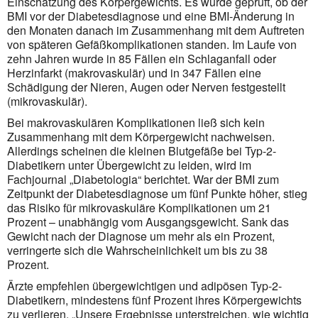
Einschätzung des Körpergewichts. Es wurde geprüft, ob der
BMI vor der Diabetesdiagnose und eine BMI-Änderung in
den Monaten danach im Zusammenhang mit dem Auftreten
von späteren Gefäßkomplikationen standen. Im Laufe von
zehn Jahren wurde in 85 Fällen ein Schlag­anfall oder
Herzinfarkt (makrovaskulär) und in 347 Fällen eine
Schädigung der Nieren, Augen oder Nerven festgestellt
(mikrovaskulär).
Bei makrovaskulären Komplikationen ließ sich kein
Zusammenhang mit dem Körpergewicht nachweisen.
Allerdings scheinen die kleinen Blutgefäße bei Typ-2-
Diabetikern unter Übergewicht zu leiden, wird im
Fachjournal „Diabetologia“ berichtet. War der BMI zum
Zeitpunkt der Diabetesdiagnose um fünf Punkte höher, stieg
das Risiko für mikrovaskuläre Komplikationen um 21
Prozent – unabhängig vom Ausgangs­gewicht. Sank das
Gewicht nach der Diagnose um mehr als ein Prozent,
verringerte sich die Wahrscheinlichkeit um bis zu 38
Prozent.
Ärzte empfehlen übergewichtigen und adipösen Typ-2-
Diabetikern, mindestens fünf Prozent ihres Körper­gewichts
zu verlieren. „Unsere Ergebnisse unterstreichen, wie wichtig