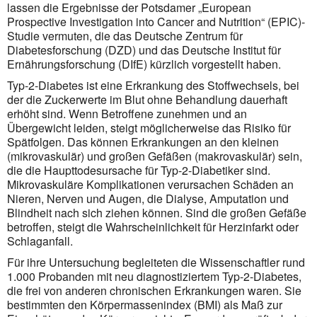
lassen die Ergebnisse der Potsdamer „European
Prospective Investigation into Cancer and Nutrition“ (EPIC)-
Studie vermuten, die das Deutsche Zentrum für
Diabetesforschung (DZD) und das Deutsche Institut für
Ernährungsforschung (DIfE) kürzlich vorgestellt haben.
Typ-2-Diabetes ist eine Erkrankung des Stoffwechsels, bei
der die Zuckerwerte im Blut ohne Behandlung dauerhaft
erhöht sind. Wenn Betroffene zunehmen und an
Übergewicht leiden, steigt möglicherweise das Risiko für
Spätfolgen. Das können Erkrankungen an den kleinen
(mikrovaskulär) und großen Gefäßen (makrovaskulär) sein,
die die Haupttodesursache für Typ-2-Diabetiker sind.
Mikrovaskuläre Kompli­kationen verursachen Schäden an
Nieren, Nerven und Augen, die Dialyse, Amputation und
Blindheit nach sich ziehen können. Sind die großen Gefäße
betroffen, steigt die Wahrscheinlichkeit für Herzinfarkt oder
Schlaganfall.
Für ihre Untersuchung begleiteten die Wissenschaftler rund
1.000 Probanden mit neu diagnostiziertem Typ-2-Diabetes,
die frei von anderen chronischen Erkrankungen waren. Sie
bestimmten den Körper­massen­index (BMI) als Maß zur