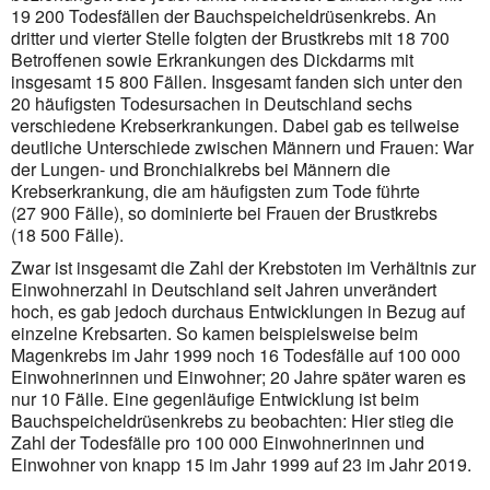
19 200 Todesfällen der Bauchspeicheldrüsenkrebs. An
dritter und vierter Stelle folgten der Brustkrebs mit 18 700
Betroffenen sowie Erkrankungen des Dickdarms mit
insgesamt 15 800 Fällen. Insge­samt fanden sich unter den
20 häufigsten Todesursachen in Deutschland sechs
verschiedene Krebser­kran­kungen. Dabei gab es teilweise
deutliche Unterschiede zwischen Männern und Frauen: War
der Lungen- und Bronchialkrebs bei Männern die
Krebserkrankung, die am häufigsten zum Tode führte
(27 900 Fälle), so dominierte bei Frauen der Brustkrebs
(18 500 Fälle).
Zwar ist insgesamt die Zahl der Krebstoten im Verhältnis zur
Einwohnerzahl in Deutschland seit Jahren unverändert
hoch, es gab jedoch durchaus Entwicklungen in Bezug auf
einzelne Krebsarten. So kamen beispielsweise beim
Magenkrebs im Jahr 1999 noch 16 Todesfälle auf 100 000
Einwohnerinnen und Ein­wohner; 20 Jahre später waren es
nur 10 Fälle. Eine gegenläufige Entwicklung ist beim
Bauchspeichel­drüsenkrebs zu beobachten: Hier stieg die
Zahl der Todesfälle pro 100 000 Einwohnerinnen und
Einwoh­ner von knapp 15 im Jahr 1999 auf 23 im Jahr 2019.