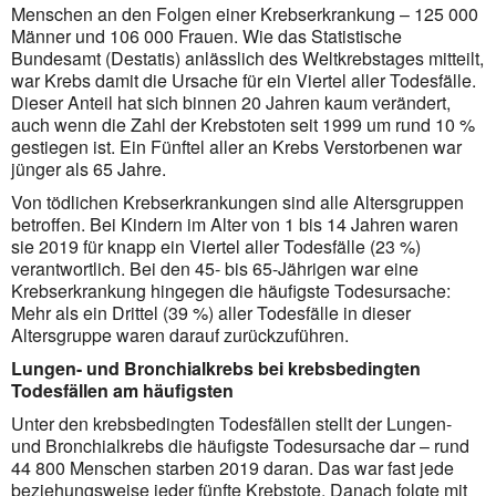
Menschen an den Folgen einer Krebserkrankung – 125 000
Männer und 106 000 Frauen. Wie das Statistische
Bundesamt (Destatis) anlässlich des Weltkrebstages mitteilt,
war Krebs damit die Ursache für ein Viertel aller Todesfälle.
Dieser Anteil hat sich binnen 20 Jahren kaum verändert,
auch wenn die Zahl der Krebstoten seit 1999 um rund 10 %
gestiegen ist. Ein Fünftel aller an Krebs Verstorbenen war
jünger als 65 Jahre.
Von tödlichen Krebserkrankungen sind alle Altersgruppen
betroffen. Bei Kindern im Alter von 1 bis 14 Jahren waren
sie 2019 für knapp ein Viertel aller Todesfälle (23 %)
verantwortlich. Bei den 45- bis 65-Jährigen war eine
Krebserkrankung hingegen die häufigste Todesursache:
Mehr als ein Drittel (39 %) aller Todesfälle in dieser
Altersgruppe waren darauf zurückzuführen.
Lungen- und Bronchialkrebs bei krebsbedingten
Todesfällen am häufigsten
Unter den krebsbedingten Todesfällen stellt der Lungen-
und Bronchialkrebs die häufigste Todesursache dar – rund
44 800 Menschen starben 2019 daran. Das war fast jede
beziehungsweise jeder fünfte Krebstote. Danach folgte mit