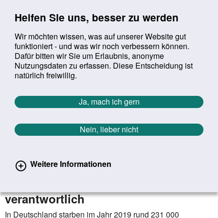
Sprung zur Servicenavigation
Sprung zur Hauptnavigation
Sprung zur Suche
Sprung zum Inhalt
Sprung zum Footer
Helfen Sie uns, besser zu werden
Wir möchten wissen, was auf unserer Website gut
funktioniert - und was wir noch verbessern können.
Suchbegriff:
Dafür bitten wir Sie um Erlaubnis, anonyme
Mob
suchen
Nutzungsdaten zu erfassen. Diese Entscheidung ist
Sie befinden sich hier:
Startseite
Aktuelles
Aktuelle Meldungen
natürlich freiwillig.
Aktuelle Meldungen
Ja, mach ich gern
Nein, lieber nicht
erster
vorheriger
nächs
letz
Zurück zur Übersicht
1392
/
1627
03.02.2021
Weitere Informationen
Krebs war 2019 für ein Viertel aller
Todesfälle in Deutschland
verantwortlich
In Deutschland starben im Jahr 2019 rund 231 000