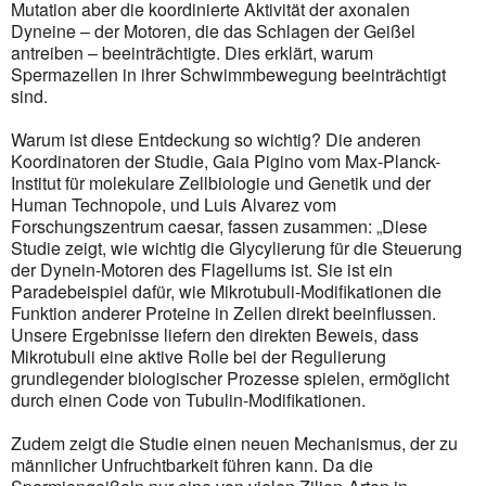
Mutation aber die koordi­nierte Aktivität der axonalen
Dyneine – der Motoren, die das Schlagen der Geißel
antreiben ­– beein­trächtigte. Dies erklärt, warum
Spermazellen in ihrer Schwimmbewegung beeinträchtigt
sind.
Warum ist diese Entdeckung so wichtig? Die anderen
Koordinatoren der Studie, Gaia Pigino vom Max-Planck-
Institut für molekulare Zellbiologie und Genetik und der
Human Technopole, und Luis Alvarez vom
Forschungszentrum caesar, fassen zusammen: „Diese
Studie zeigt, wie wichtig die Glycylierung für die Steuerung
der Dynein-Motoren des Flagellums ist. Sie ist ein
Paradebeispiel dafür, wie Mikrotubuli-Modifikationen die
Funktion anderer Proteine in Zellen direkt beeinflussen.
Unsere Ergebnisse liefern den direkten Beweis, dass
Mikrotubuli eine aktive Rolle bei der Regulierung
grundlegender biologischer Prozesse spielen, ermöglicht
durch einen Code von Tubulin-Modifikationen.
Zudem zeigt die Studie einen neuen Mechanismus, der zu
männlicher Unfruchtbarkeit führen kann. Da die