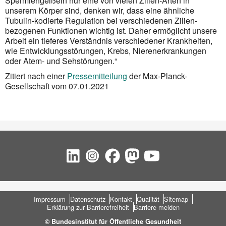
Spermiengeißeln nur eine von vielen Zilien-Arten in
unserem Körper sind, denken wir, dass eine ähnliche
Tubulin-kodierte Regulation bei verschiedenen Zilien-
bezogenen Funktionen wichtig ist. Daher ermöglicht unsere
Arbeit ein tieferes Verständnis verschiedener Krankheiten,
wie Entwicklungs­störun­gen, Krebs, Nierenerkrankungen
oder Atem- und Sehstörungen.“
Zitiert nach einer
Pressemitteilung
der Max-Planck-
Gesellschaft vom 07.01.2021
Social Bookmarks
Fußbereich
Impressum
Datenschutz
Kontakt
Qualität
Sitemap
Erklärung zur Barrierefreiheit
Barriere melden
© Bundesinstitut für Öffentliche Gesundheit