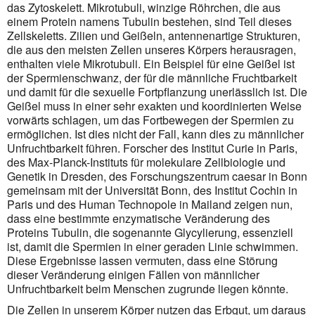
das Zytoskelett. Mikrotubuli, winzige Röhrchen, die aus
einem Protein namens Tubulin bestehen, sind Teil dieses
Zellskeletts. Zilien und Geißeln, antennenartige Strukturen,
die aus den meisten Zellen unseres Körpers herausragen,
enthalten viele Mikrotubuli. Ein Beispiel für eine Geißel ist
der Spermienschwanz, der für die männliche Fruchtbarkeit
und damit für die sexuelle Fortpflanzung unerlässlich ist. Die
Geißel muss in einer sehr exakten und koordinierten Weise
vorwärts schlagen, um das Fortbewegen der Spermien zu
ermöglichen. Ist dies nicht der Fall, kann dies zu männlicher
Unfruchtbarkeit führen. Forscher des Institut Curie in Paris,
des Max-Planck-Instituts für molekulare Zellbiologie und
Genetik in Dresden, des Forschungszentrum caesar in Bonn
gemeinsam mit der Universität Bonn, des Institut Cochin in
Paris und des Human Technopole in Mailand zeigen nun,
dass eine bestimmte enzymatische Veränderung des
Proteins Tubulin, die sogenannte Glycylierung, essenziell
ist, damit die Spermien in einer geraden Linie schwimmen.
Diese Ergebnisse lassen vermuten, dass eine Störung
dieser Veränderung einigen Fällen von männlicher
Unfruchtbarkeit beim Menschen zugrunde liegen könnte.
Die Zellen in unserem Körper nutzen das Erbgut, um daraus