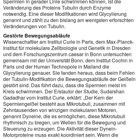
Spermien in gerader Linie schwim­men können, ist die
Veränderung des Proteins Tubulin durch Enzyme
notwendig. Eine dieser Modifi­kationen wird Glycylierung
genannt und zählt zu den bislang am wenigsten erforschten
Verän­derungen von Tubulin.
Gestörte Bewegungsabläufe
Wissenschaftler am Institut Curie in Paris, dem Max-Planck-
Institut für molekulare Zellbiologie und Genetik in Dresden
und dem Forschungszentrum caesar in Bonn untersuchten
gemeinsam mit der Universität Bonn, dem Institut Cochin in
Paris und der Human Technopole in Mailand die
Glycylierung genauer. Sie fanden heraus, dass beim Fehlen
der Tubulin-Modifikation die Bewegungsabläufe der Geißeln
gestört sind. Das führt dazu, dass die Spermien meist im
Kreis schwimmen. Der Erstautor der Studie, Sudarshan
Gadadhar vom Institut Curie, erklärt: „Der Kern der
Spermiengeißel besteht aus Mikrotubuli, zusammen mit
Zehntausenden von winzigen molekularen Motoren,
genannt Dyneine, die es ermöglichen, diese Mikrotubuli
rhythmisch zu biegen, um Wellen für die Bewegung und
Steuerung zu erzeugen. Die Aktivität dieser Dynein-
Motorproteine muss exakt koordiniert sein. Wenn die