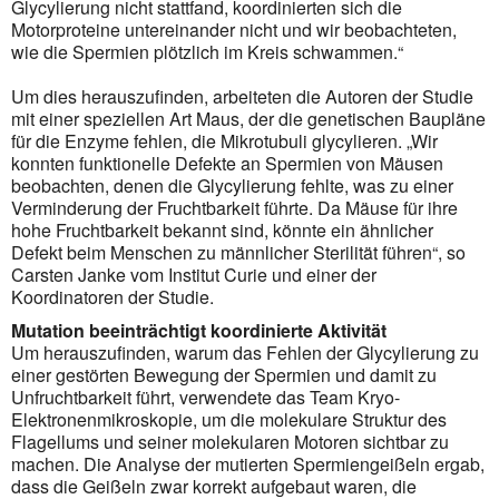
Glycylierung nicht stattfand, koordinierten sich die
Motorproteine untereinander nicht und wir beobachteten,
wie die Spermien plötzlich im Kreis schwammen.“
Um dies herauszufinden, arbeiteten die Autoren der Studie
mit einer speziellen Art Maus, der die gene­tischen Baupläne
für die Enzyme fehlen, die Mikrotubuli glycylieren. „Wir
konnten funktionelle Defekte an Spermien von Mäusen
beobachten, denen die Glycylierung fehlte, was zu einer
Vermin­derung der Fruchtbarkeit führte. Da Mäuse für ihre
hohe Fruchtbarkeit bekannt sind, könnte ein ähnlicher
Defekt beim Menschen zu männlicher Sterilität führen“, so
Carsten Janke vom Institut Curie und einer der
Koordinatoren der Studie.
Mutation beeinträchtigt koordinierte Aktivität
Um herauszufinden, warum das Fehlen der Glycylierung zu
einer gestörten Bewegung der Spermien und damit zu
Unfruchtbarkeit führt, verwendete das Team Kryo-
Elektronenmikroskopie, um die molekulare Struktur des
Flagellums und seiner molekularen Motoren sichtbar zu
machen. Die Analyse der mutierten Spermiengeißeln ergab,
dass die Geißeln zwar korrekt aufgebaut waren, die