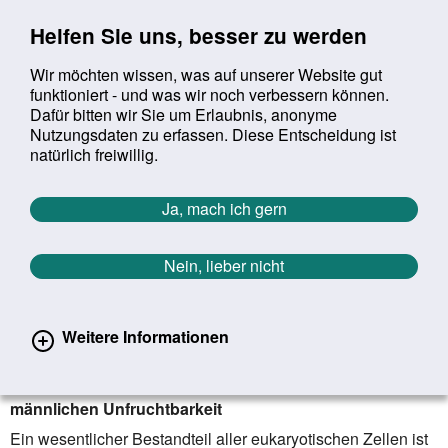
Sprung zur Servicenavigation
Sprung zur Hauptnavigation
Sprung zur Suche
Sprung zum Inhalt
Sprung zum Footer
Helfen Sie uns, besser zu werden
Wir möchten wissen, was auf unserer Website gut
funktioniert - und was wir noch verbessern können.
Suchbegriff:
Dafür bitten wir Sie um Erlaubnis, anonyme
Mob
suchen
Nutzungsdaten zu erfassen. Diese Entscheidung ist
Sie befinden sich hier:
Startseite
Aktuelles
Aktuelle Meldungen
natürlich freiwillig.
Aktuelle Meldungen
Ja, mach ich gern
Nein, lieber nicht
erster
vorheriger
nächs
letz
Zurück zur Übersicht
1404
/
1627
07.01.2021
Weitere Informationen
Spermien auf dem richtigen Weg
Forscher finden einen neuen Mechanismus der
männlichen Unfruchtbarkeit
Ein wesentlicher Bestandteil aller eukaryotischen Zellen ist