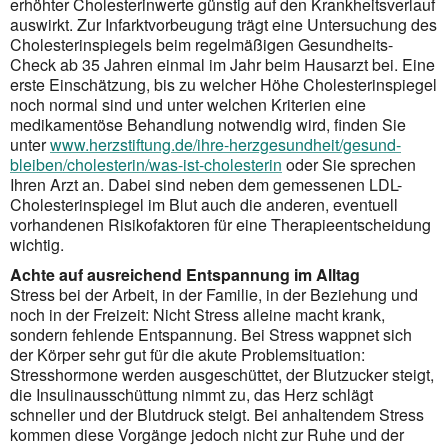
erhöhter Cholesterinwerte günstig auf den Krankheitsverlauf
auswirkt. Zur Infarktvorbeugung trägt eine Untersuchung des
Cholesterinspiegels beim regelmäßigen Gesundheits-
Check ab 35 Jahren einmal im Jahr beim Hausarzt bei. Eine
erste Einschätzung, bis zu welcher Höhe Cholesterinspiegel
noch normal sind und unter welchen Kriterien eine
medikamentöse Behandlung notwendig wird, finden Sie
unter
www.herzstiftung.de/ihre-herzgesundheit/gesund-
bleiben/cholesterin/was-ist-cholesterin
oder Sie sprechen
Ihren Arzt an. Dabei sind neben dem gemessenen LDL-
Cholesterinspiegel im Blut auch die anderen, eventuell
vorhandenen Risikofaktoren für eine Therapieentscheidung
wichtig.
Achte auf ausreichend Entspannung im Alltag
Stress bei der Arbeit, in der Familie, in der Beziehung und
noch in der Freizeit: Nicht Stress alleine macht krank,
sondern fehlende Entspannung. Bei Stress wappnet sich
der Körper sehr gut für die akute Problemsituation:
Stresshormone werden ausgeschüttet, der Blutzucker steigt,
die Insulinausschüttung nimmt zu, das Herz schlägt
schneller und der Blutdruck steigt. Bei anhaltendem Stress
kommen diese Vorgänge jedoch nicht zur Ruhe und der