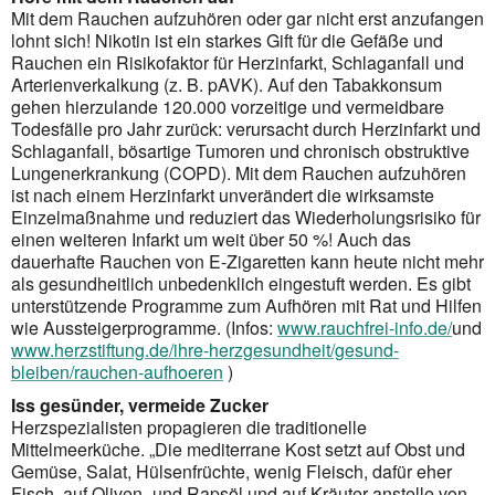
Mit dem Rauchen aufzuhören oder gar nicht erst anzufangen
lohnt sich! Nikotin ist ein starkes Gift für die Gefäße und
Rauchen ein Risikofaktor für Herzinfarkt, Schlaganfall und
Arterienverkalkung (z. B. pAVK). Auf den Tabakkonsum
gehen hierzulande 120.000 vorzeitige und vermeidbare
Todesfälle pro Jahr zurück: verursacht durch Herzinfarkt und
Schlaganfall, bösartige Tumoren und chronisch obstruktive
Lungenerkrankung (COPD). Mit dem Rauchen aufzuhören
ist nach einem Herzinfarkt unverändert die wirksamste
Einzelmaßnahme und reduziert das Wiederholungsrisiko für
einen weiteren Infarkt um weit über 50 %! Auch das
dauerhafte Rauchen von E-Zigaretten kann heute nicht mehr
als gesundheitlich unbedenklich eingestuft werden. Es gibt
unterstützende Programme zum Aufhören mit Rat und Hilfen
wie Aussteigerprogramme. (Infos:
www.rauchfrei-info.de/
und
www.herzstiftung.de/ihre-herzgesundheit/gesund-
bleiben/rauchen-aufhoeren
)
Iss gesünder, vermeide Zucker
Herzspezialisten propagieren die traditionelle
Mittelmeerküche. „Die mediterrane Kost setzt auf Obst und
Gemüse, Salat, Hülsenfrüchte, wenig Fleisch, dafür eher
Fisch, auf Oliven- und Rapsöl und auf Kräuter anstelle von