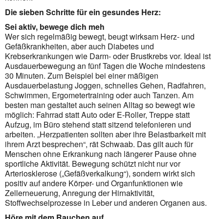
Die sieben Schritte für ein gesundes Herz:
Sei aktiv, bewege dich meh
Wer sich regelmäßig bewegt, beugt wirksam Herz- und
Gefäßkrankheiten, aber auch Diabetes und
Krebserkrankungen wie Darm- oder Brustkrebs vor. Ideal ist
Ausdauerbewegung an fünf Tagen die Woche mindestens
30 Minuten. Zum Beispiel bei einer mäßigen
Ausdauerbelastung Joggen, schnelles Gehen, Radfahren,
Schwimmen, Ergometertraining oder auch Tanzen. Am
besten man gestaltet auch seinen Alltag so bewegt wie
möglich: Fahrrad statt Auto oder E-Roller, Treppe statt
Aufzug, im Büro stehend statt sitzend telefonieren und
arbeiten. „Herzpatienten sollten aber ihre Belastbarkeit mit
ihrem Arzt besprechen“, rät Schwaab. Das gilt auch für
Menschen ohne Erkrankung nach längerer Pause ohne
sportliche Aktivität. Bewegung schützt nicht nur vor
Arteriosklerose („Gefäßverkalkung“), sondern wirkt sich
positiv auf andere Körper- und Organfunktionen wie
Zellerneuerung, Anregung der Hirnaktivität,
Stoffwechselprozesse in Leber und anderen Organen aus.
Höre mit dem Rauchen auf