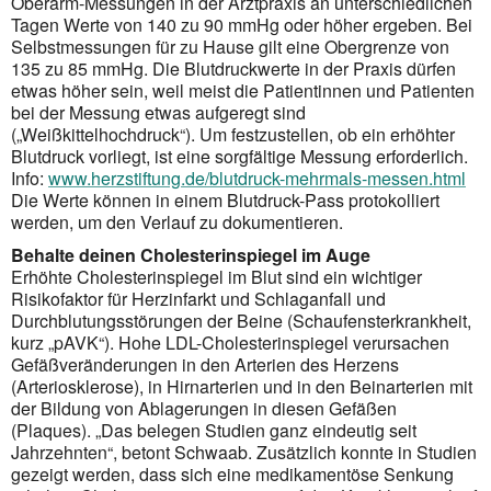
Oberarm-Messungen in der Arztpraxis an unterschiedlichen
Tagen Werte von 140 zu 90 mmHg oder höher ergeben. Bei
Selbstmessungen für zu Hause gilt eine Obergrenze von
135 zu 85 mmHg. Die Blutdruckwerte in der Praxis dürfen
etwas höher sein, weil meist die Patientinnen und Patienten
bei der Messung etwas aufgeregt sind
(„Weißkittelhochdruck“). Um festzustellen, ob ein erhöhter
Blutdruck vorliegt, ist eine sorgfältige Messung erforderlich.
Info:
www.herzstiftung.de/blutdruck-mehrmals-messen.html
Die Werte können in einem Blutdruck-Pass protokolliert
werden, um den Verlauf zu dokumentieren.
Behalte deinen Cholesterinspiegel im Auge
Erhöhte Cholesterinspiegel im Blut sind ein wichtiger
Risikofaktor für Herzinfarkt und Schlaganfall und
Durchblutungsstörungen der Beine (Schaufensterkrankheit,
kurz „pAVK“). Hohe LDL-Cholesterinspiegel verursachen
Gefäßveränderungen in den Arterien des Herzens
(Arteriosklerose), in Hirnarterien und in den Beinarterien mit
der Bildung von Ablagerungen in diesen Gefäßen
(Plaques). „Das belegen Studien ganz eindeutig seit
Jahrzehnten“, betont Schwaab. Zusätzlich konnte in Studien
gezeigt werden, dass sich eine medikamentöse Senkung