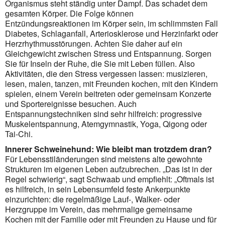
Organismus steht ständig unter Dampf. Das schadet dem
gesamten Körper. Die Folge können
Entzündungsreaktionen im Körper sein, im schlimmsten Fall
Diabetes, Schlaganfall, Arteriosklerose und Herzinfarkt oder
Herzrhythmusstörungen. Achten Sie daher auf ein
Gleichgewicht zwischen Stress und Entspannung. Sorgen
Sie für Inseln der Ruhe, die Sie mit Leben füllen. Also
Aktivitäten, die den Stress vergessen lassen: musizieren,
lesen, malen, tanzen, mit Freunden kochen, mit den Kindern
spielen, einem Verein beitreten oder gemeinsam Konzerte
und Sportereignisse besuchen. Auch
Entspannungstechniken sind sehr hilfreich: progressive
Muskel­entspan­nung, Atemgymnastik, Yoga, Qigong oder
Tai-Chi.
Innerer Schweinehund: Wie bleibt man trotzdem dran?
Für Lebensstiländerungen sind meistens alte gewohnte
Strukturen im eigenen Leben aufzubrechen. „Das ist in der
Regel schwierig“, sagt Schwaab und empfiehlt: „Oftmals ist
es hilfreich, in sein Lebensumfeld feste Ankerpunkte
einzurichten: die regelmäßige Lauf-, Walker- oder
Herzgruppe im Verein, das mehrmalige gemeinsame
Kochen mit der Familie oder mit Freunden zu Hause und für