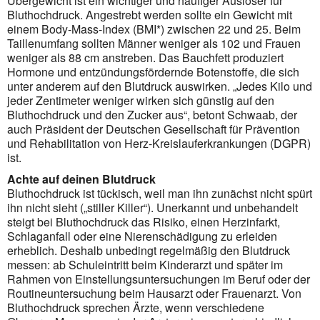
Übergewicht ist ein wichtiger und häufiger Auslöser für
Bluthochdruck. Angestrebt werden sollte ein Gewicht mit
einem Body-Mass-Index (BMI*) zwischen 22 und 25. Beim
Taillenumfang sollten Männer weniger als 102 und Frauen
weniger als 88 cm anstreben. Das Bauchfett produziert
Hormone und entzündungsfördernde Botenstoffe, die sich
unter anderem auf den Blutdruck auswirken. „Jedes Kilo und
jeder Zentimeter weniger wirken sich günstig auf den
Bluthochdruck und den Zucker aus“, betont Schwaab, der
auch Präsident der Deutschen Gesellschaft für Prävention
und Rehabilitation von Herz-Kreislauferkrankungen (DGPR)
ist.
Achte auf deinen Blutdruck
Bluthochdruck ist tückisch, weil man ihn zunächst nicht spürt
ihn nicht sieht („stiller Killer“). Unerkannt und unbehandelt
steigt bei Bluthochdruck das Risiko, einen Herzinfarkt,
Schlaganfall oder eine Nierenschädigung zu erleiden
erheblich. Deshalb unbedingt regelmäßig den Blutdruck
messen: ab Schuleintritt beim Kinderarzt und später im
Rahmen von Einstellungsuntersuchungen im Beruf oder der
Routineuntersuchung beim Hausarzt oder Frauenarzt. Von
Bluthochdruck sprechen Ärzte, wenn verschiedene