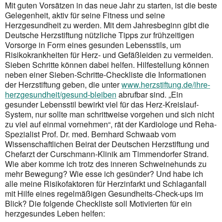
Mit guten Vorsätzen in das neue Jahr zu starten, ist die beste
Gelegenheit, aktiv für seine Fitness und seine
Herzgesundheit zu werden. Mit dem Jahresbeginn gibt die
Deutsche Herzstiftung nützliche Tipps zur frühzeitigen
Vorsorge in Form eines gesunden Lebensstils, um
Risikokrankheiten für Herz- und Gefäßleiden zu vermeiden.
Sieben Schritte können dabei helfen. Hilfestellung können
neben einer Sieben-Schritte-Checkliste die Informationen
der Herzstiftung geben, die unter
www.herzstiftung.de/ihre-
herzgesundheit/gesund-bleiben
abrufbar sind. „Ein
gesunder Lebensstil bewirkt viel für das Herz-Kreislauf-
System, nur sollte man schrittweise vorgehen und sich nicht
zu viel auf einmal vornehmen“, rät der Kardiologe und Reha-
Spezialist Prof. Dr. med. Bernhard Schwaab vom
Wissenschaftlichen Beirat der Deutschen Herzstiftung und
Chefarzt der Curschmann-Klinik am Timmendorfer Strand.
Wie aber komme ich trotz des inneren Schweinehunds zu
mehr Bewegung? Wie esse ich gesünder? Und habe ich
alle meine Risikofaktoren für Herzinfarkt und Schlaganfall
mit Hilfe eines regelmäßigen Gesundheits-Check-ups im
Blick? Die folgende Checkliste soll Motivierten für ein
herzgesundes Leben helfen: