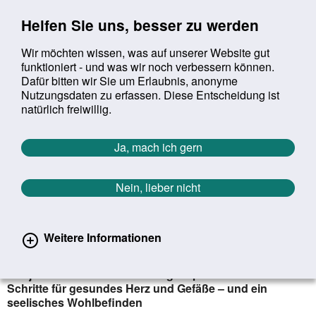
Sprung zur Servicenavigation
Sprung zur Hauptnavigation
Sprung zur Suche
Sprung zum Inhalt
Sprung zum Footer
Helfen Sie uns, besser zu werden
Wir möchten wissen, was auf unserer Website gut
funktioniert - und was wir noch verbessern können.
Suchbegriff:
Dafür bitten wir Sie um Erlaubnis, anonyme
Mob
suchen
Nutzungsdaten zu erfassen. Diese Entscheidung ist
Sie befinden sich hier:
Startseite
Aktuelles
Aktuelle Meldungen
natürlich freiwillig.
Aktuelle Meldungen
Ja, mach ich gern
Nein, lieber nicht
erster
vorheriger
nächs
letz
Zurück zur Übersicht
1403
/
1627
11.01.2021
Weitere Informationen
Gute Vorsätze für ein gesundes Herz
Neujahrsvorsätze: Herzstiftung empfiehlt sieben
Schritte für gesundes Herz und Gefäße – und ein
seelisches Wohlbefinden