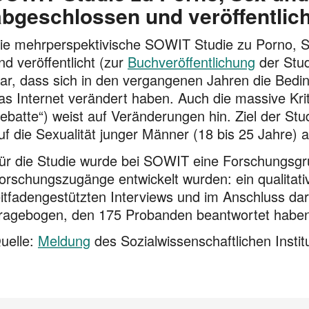
abgeschlossen und veröffentlich
ie mehrperspektivische SOWIT Studie zu Porno, S
nd veröffent­licht (zur
Buchveröffentlichung
der Stud
ar, dass sich in den vergangenen Jahren die Bedin
as Internet verändert haben. Auch die massive Krit
ebatte“) weist auf Veränderungen hin. Ziel der Stu
uf die Sexualität junger Männer (18 bis 25 Jahre) 
ür die Studie wurde bei SOWIT eine Forschungsgru
orschungs­zu­gänge entwickelt wurden: ein qualitati
eitfadengestützten Interviews und im Anschluss dara
ragebogen, den 175 Probanden beantwortet habe
uelle:
Meldung
des Sozialwissenschaftlichen Insti