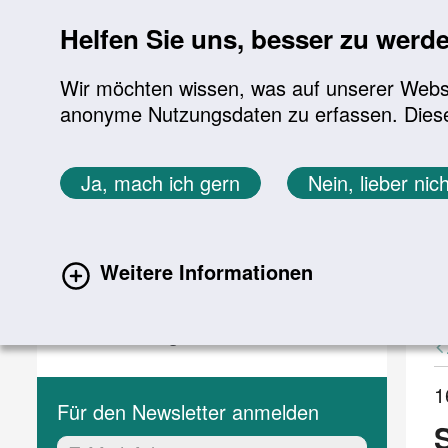
Sprung zur Servicenavigation
Sprung zur Hauptnavigation
Sprung zur Suche
Sprung zum Inhalt
Sprung zum Footer
Helfen Sie uns, besser zu werd
Wir möchten wissen, was auf unserer Websit
anonyme Nutzungsdaten zu erfassen. Diese En
Aktuelles
Themen
Sie befinden sich hier:
Ja, mach ich gern
Nein, lieber nich
Startseite
Aktuelles
Aktuelle Meldungen
Aktuelles
A
Weitere Informationen
(current)
Aktuelle Meldungen
Veranstaltungen
1
Für den Newsletter anmelden