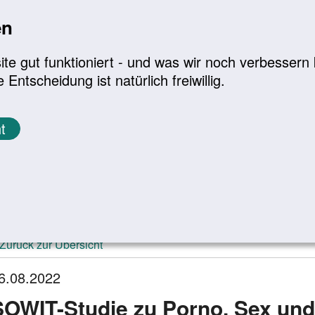
en
a
|
A+
Leichte Sprache
e gut funktioniert - und was wir noch verbessern k
tscheidung ist natürlich freiwillig.
Infomaterial
Service
t
ktuelle Meldungen
Zurück zur Übersicht
6.08.2022
SOWIT-Studie zu Porno, Sex und