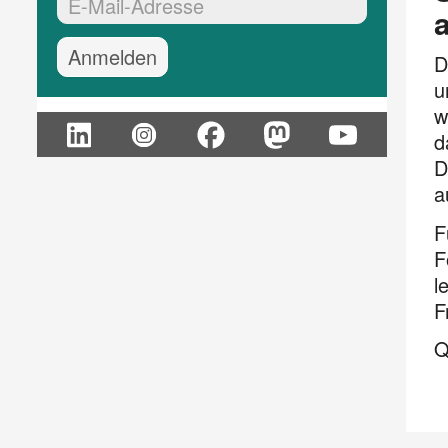
EMail-Adresse:*
D
u
w
d
D
a
F
F
l
F
Q