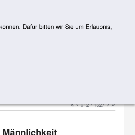
önnen. Dafür bitten wir Sie um Erlaubnis,
Suche
suchen
erster
vorheriger
nächster
letzter
912
/
1627
 Männlichkeit