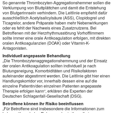
So genannte Thrombozyten-Aggregationshemmer sollen die
Verklumpung von Bluttplättchen und damit die Entstehung
von Blutgerinnseln verhindern. Die Leitlinie empfiehlt dafür
ausschließ­lich Acetylsalicylsäure (ASS), Clopidogrel und
Ticagrelor, andere Präparate haben mehr Nebenwirkungen
oder es fehlt der Nach­weis eines Zusatznutzens. Bei
Betroffenen mit der Herzrhythmusstörung Vorhofflimmern
sollte immer eine orale Antikoagulation erfolgen, mit direkten
oralen Antikoagulanzien (DOAK) oder Vitamin-K-
Antagonisten.
Individuell angepasste Behandlung
„Die Thrombozytenaggregationshemmung und der Einsatz
der oralen Antikoagulation sollten individuell je nach
Blutungsneigung, Komorbiditäten und Risikofaktoren
aufeinander abgestimmt werden. Die Leitlinie gibt hier einen
Handlungskorridor vor, innerhalb dessen eine auf die
einzelne Patientin/den einzelnen Patienten angepasste
Therapie erfolgen kann“, erklären die Experten der
Deutschen Schlaganfall-Gesell­schaft (DSG).
Betroffene können ihr Risiko beeinflussen
„Für Betroffene sind insbesondere die Informationen zum