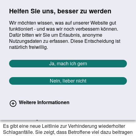
Sprung zur Servicenavigation
Sprung zur Hauptnavigation
Sprung zur Suche
Sprung zum Inhalt
Sprung zum Footer
Helfen Sie uns, besser zu werden
Wir möchten wissen, was auf unserer Website gut
funktioniert - und was wir noch verbessern können.
Suchbegriff:
Dafür bitten wir Sie um Erlaubnis, anonyme
Mob
suchen
Nutzungsdaten zu erfassen. Diese Entscheidung ist
Sie befinden sich hier:
Startseite
Aktuelles
Aktuelle Meldungen
natürlich freiwillig.
Aktuelle Meldungen
Ja, mach ich gern
Nein, lieber nicht
erster
vorheriger
nächs
letz
Zurück zur Übersicht
913
/
1627
15.08.2022
Weitere Informationen
Neue Leitlinie zur
Sekundärprävention
Es gibt eine neue Leitlinie zur Verhinderung wiederholter
Schlaganfälle. Sie zeigt, dass Betroffene viel dazu beitragen