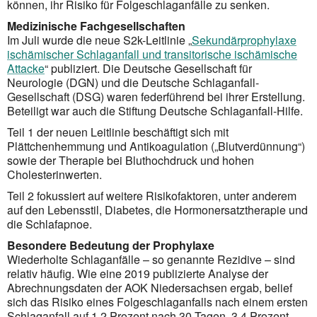
können, ihr Risiko für Folgeschlaganfälle zu senken.
Medizinische Fachgesellschaften
Im Juli wurde die neue S2k-Leitlinie „
Sekundärprophylaxe
ischämischer Schlaganfall und transitorische ischämische
Attacke
“ publiziert. Die Deutsche Gesellschaft für
Neurologie (DGN) und die Deutsche Schlag­anfall-
Gesellschaft (DSG) waren federführend bei ihrer Erstellung.
Beteiligt war auch die Stiftung Deutsche Schlaganfall-Hilfe.
Teil 1 der neuen Leitlinie beschäftigt sich mit
Plättchenhemmung und Antikoagulation („Blutverdünnung“)
sowie der Therapie bei Bluthochdruck und hohen
Cholesterinwerten.
Teil 2 fokussiert auf weitere Risikofaktoren, unter anderem
auf den Lebensstil, Diabetes, die Hormon­ersatztherapie und
die Schlafapnoe.
Besondere Bedeutung der Prophylaxe
Wiederholte Schlaganfälle – so genannte Rezidive – sind
relativ häufig. Wie eine 2019 publizierte Analyse der
Abrechnungsdaten der AOK Niedersachsen ergab, belief
sich das Risiko eines Folgeschlaganfalls nach einem ersten
Schlaganfall auf 1,2 Prozent nach 30 Tagen, 3,4 Prozent