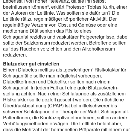
Lebensstil von hoher Relevanz, da sie ihn selbst
beeinflussen können“, erklärt Professor Tobias Kurth, einer
der Autoren der Leitlinie. Was sollten sie dafür tun? Die
Leitlinie rät zu regelmäßiger körperlicher Aktivität. Der
regelmäßige Verzehr von Obst und Gemüse oder eine
mediterrane Diät senken das Risiko eines
Schlaganfallrezidivs und vaskulärer Folgeereignisse, dabei
sollte der Salzkonsum reduziert werden. Betroffene sollten
auf das Rauchen verzichten und den Alkoholkonsum
reduzieren.
Blutzucker gut einstellen
Einem Diabetes mellitus als „gewichtigem“ Risikofaktor für
Schlaganfälle sollte man möglichst vorbeugen.
Diabetikerinnen und Diabetiker sollten nach einem
Schlaganfall in jedem Fall auf eine gute Blutzucker­ein­
stellung achten. Nach einer Schlafapnoe als zusätzlichem
Risikofaktor sollte gezielt gesucht werden. Die nächtliche
Überdruckbeatmung (CPAP) ist bei mittelschwerer bis
schwerer Schlafapnoe die Therapie der Wahl. Schlaganfall-
Patientinnen, die Kontrazeptiva einnehmen, sollten andere
Verhütungs­methoden erwägen. Die Leitlinie betont aber,
dass die Mehrzahl der hormonellen Präparate mit einem nur