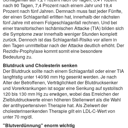
nach 90 Tagen, 7,4 Prozent nach einem Jahr und 19,4
Prozent nach fünf Jahren. Demnach muss fast jeder Fünfte,
der einen Schlaganfall erlitten hat, innerhalb der nächsten
fünf Jahre mit einem Folgeschlaganfall rechnen. Und bei
einer transi­torischen ischämischen Attacke (TIA) bilden sich
die Symptome zwar innerhalb weniger Stunden komplett
zurück. Dennoch ist das Schlaganfall-Risiko vor allem in
den Tagen unmittelbar nach der Attacke deutlich erhöht. Der
Rezidiv-Prophylaxe kommt somit eine besondere
Bedeutung zu.
Blutdruck und Cholesterin senken
Der Blutdruck sollte nach einem Schlaganfall oder einer TIA
langfristig unter 140/90 mm Hg gesenkt werden. Je nach
Alter der Betroffenen, Verträglichkeit der Blutdrucksenker
und Vorerkrankungen ist sogar eine Senkung auf systolisch
120 bis 130 mm Hg zu erwägen, wobei das Erreichen der
Zielblutdruckwerte einen höheren Stellenwert als die Wahl
der antihyper­tensiven Therapie hat. Als Zielwert der
cholesterin­senkenden Therapie gilt ein LDL-C-Wert von
unter 70 mg/dl.
"Blutverdünnung" enorm wichtig