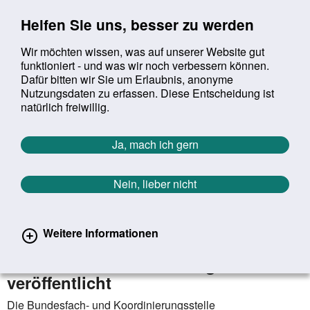
Sprung zur Servicenavigation
Sprung zur Hauptnavigation
Sprung zur Suche
Sprung zum Inhalt
Sprung zum Footer
Helfen Sie uns, besser zu werden
Wir möchten wissen, was auf unserer Website gut
funktioniert - und was wir noch verbessern können.
Suchbegriff:
Dafür bitten wir Sie um Erlaubnis, anonyme
Mob
suchen
Nutzungsdaten zu erfassen. Diese Entscheidung ist
Sie befinden sich hier:
Startseite
Aktuelles
Aktuelle Meldungen
natürlich freiwillig.
Aktuelle Meldungen
Ja, mach ich gern
Nein, lieber nicht
erster
vorheriger
nächs
letz
Zurück zur Übersicht
1384
/
1627
16.02.2021
Weitere Informationen
Qualitätsstandards für
Männer*schutzeinrichtungen
veröffentlicht
Die Bundesfach- und Koordinierungsstelle