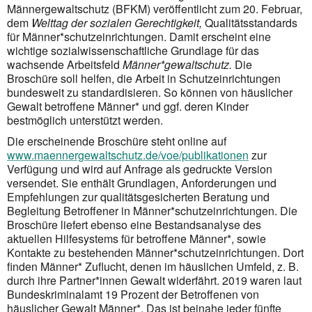
Männergewaltschutz (BFKM) veröffentlicht zum 20. Februar,
dem
Welttag der sozialen Gerechtigkeit,
Qualitätsstandards
für Männer*schutzeinrichtungen. Damit erscheint eine
wichtige sozialwissenschaftliche Grundlage für das
wachsende Arbeitsfeld
Männer*gewalt­schutz.
Die
Broschüre soll helfen, die Arbeit in Schutzeinrichtungen
bundesweit zu standardisieren. So können von häuslicher
Gewalt betroffene Männer* und ggf. deren Kinder
bestmöglich unterstützt werden.
Die erscheinende Broschüre steht online auf
www.maennergewaltschutz.de/voe/publikationen
zur
Verfügung und wird auf Anfrage als gedruckte Version
versendet. Sie enthält Grundlagen, Anfor­derun­gen und
Empfehlungen zur qualitätsgesicherten Beratung und
Begleitung Betroffener in Männer*schutz­einrichtungen. Die
Broschüre liefert ebenso eine Bestandsanalyse des
aktuellen Hilfesystems für betrof­fene Männer*, sowie
Kontakte zu bestehenden Männer*schutzeinrichtungen. Dort
finden Männer* Zuflucht, denen im häuslichen Umfeld, z. B.
durch ihre Partner*innen Gewalt widerfährt. 2019 waren laut
Bundeskriminalamt 19 Prozent der Betroffenen von
häuslicher Gewalt Männer*. Das ist beinahe jeder fünfte