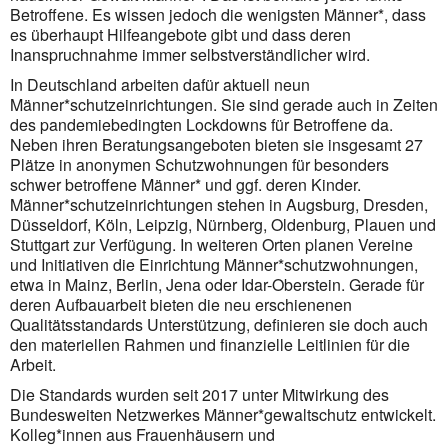
Betroffene. Es wissen jedoch die wenigsten Männer*, dass
es überhaupt Hilfeangebote gibt und dass deren
Inanspruchnahme immer selbstverständlicher wird.
In Deutschland arbeiten dafür aktuell neun
Männer*schutzeinrichtungen. Sie sind gerade auch in Zeiten
des pandemiebedingten Lockdowns für Betroffene da.
Neben ihren Beratungsangeboten bieten sie insgesamt 27
Plätze in anonymen Schutzwohnungen für besonders
schwer betroffene Männer* und ggf. deren Kinder.
Männer*schutzeinrichtungen stehen in Augsburg, Dresden,
Düsseldorf, Köln, Leipzig, Nürnberg, Oldenburg, Plauen und
Stuttgart zur Verfügung. In weiteren Orten planen Vereine
und Initia­tiven die Einrichtung Männer*schutzwohnungen,
etwa in Mainz, Berlin, Jena oder Idar-Oberstein. Gerade für
deren Aufbauarbeit bieten die neu erschienenen
Qualitätsstandards Unterstützung, definieren sie doch auch
den materiellen Rahmen und finanzielle Leitlinien für die
Arbeit.
Die Standards wurden seit 2017 unter Mitwirkung des
Bundesweiten Netzwerkes Männer*gewaltschutz entwickelt.
Kolleg*innen aus Frauenhäusern und