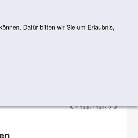
önnen. Dafür bitten wir Sie um Erlaubnis,
Suche
suchen
erster
vorheriger
nächster
letzter
1385
/
1627
en