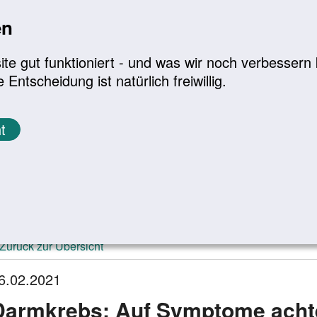
en
a
|
A+
Leichte Sprache
e gut funktioniert - und was wir noch verbessern k
tscheidung ist natürlich freiwillig.
Infomaterial
Service
t
ktuelle Meldungen
Zurück zur Übersicht
6.02.2021
Darmkrebs: Auf Symptome acht