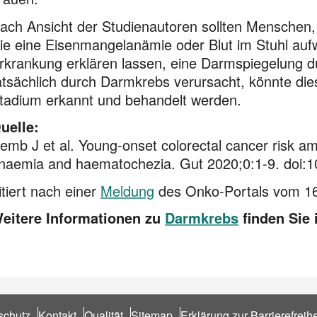
ach Ansicht der Studienautoren sollten Menschen
ie eine Eisenmangelanämie oder Blut im Stuhl aufw
rkrankung erklären lassen, eine Darmspiegelung 
atsächlich durch Darmkrebs verursacht, könnte di
tadium erkannt und behandelt werden.
uelle:
emb J et al. Young-onset colorectal cancer risk amo
naemia and haematochezia. Gut 2020;0:1-9. doi:1
itiert nach einer
Meldung
des Onko-Portals vom 1
eitere Informationen zu
Darmkrebs
finden Sie
schutz
Kontakt
Qualität
Sitemap
Erklärung zur Barrierefreihe