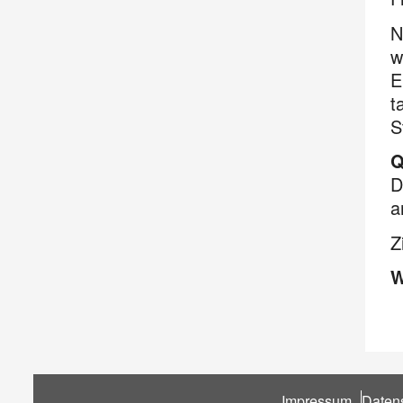
N
w
E
t
S
Q
D
a
Z
W
Fußbereich
Impressum
Daten