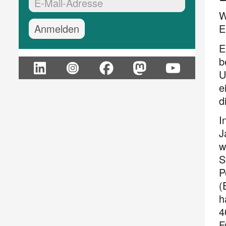
EMail-Adresse:*
W
E
E
b
U
e
d
I
J
w
S
P
(
h
4
F