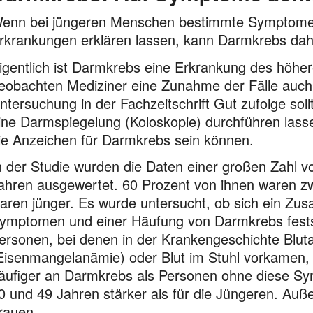
enn bei jüngeren Menschen bestimmte Symptome au
rkrankungen erklären lassen, kann Darmkrebs dah
igentlich ist Darmkrebs eine Erkrankung des höher
eobachten Mediziner eine Zunahme der Fälle auch
ntersuchung in der Fachzeitschrift Gut zufolge sol
ine Darmspiegelung (Koloskopie) durchführen las
ie Anzeichen für Darmkrebs sein können.
n der Studie wurden die Daten einer großen Zahl 
ahren ausgewertet. 60 Prozent von ihnen waren zwi
aren jünger. Es wurde untersucht, ob sich ein 
ymptomen und einer Häufung von Darmkrebs festste
ersonen, bei denen in der Krankengeschichte Blu
Eisenmangelanämie) oder Blut im Stuhl vorkamen, 
äufiger an Darmkrebs als Personen ohne diese Sy
0 und 49 Jahren stärker als für die Jüngeren. Auß
rauen.