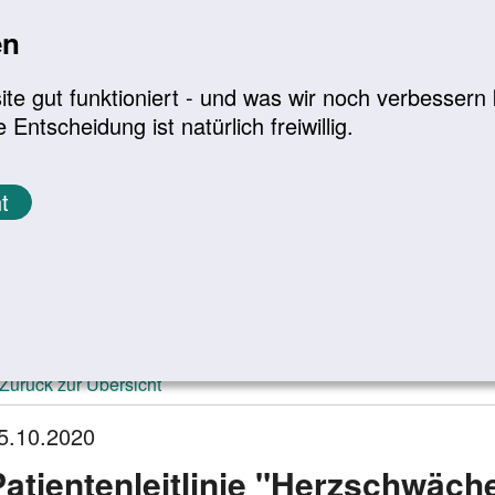
en
a
|
A+
Leichte Sprache
e gut funktioniert - und was wir noch verbessern k
tscheidung ist natürlich freiwillig.
Infomaterial
Service
t
ktuelle Meldungen
Zurück zur Übersicht
5.10.2020
Patientenleitlinie "Herzschwäch