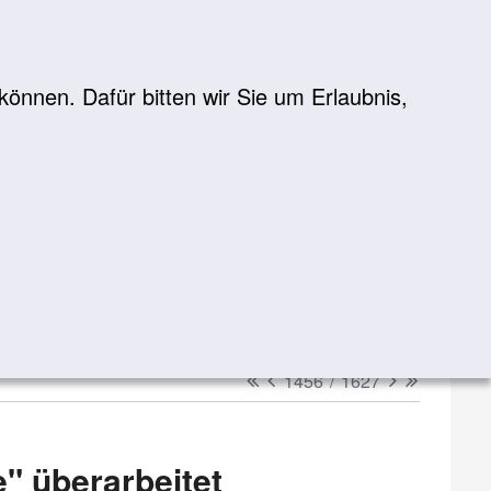
önnen. Dafür bitten wir Sie um Erlaubnis,
Suche
suchen
erster
vorheriger
nächster
letzter
1456
/
1627
e" überarbeitet