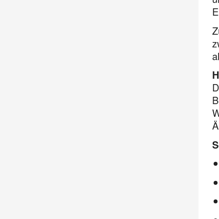
E
Z
z
a
H
D
B
W
Ä
S