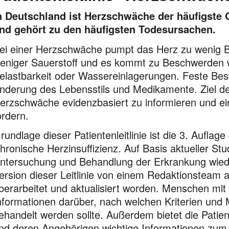
n Deutschland ist Herzschwäche der häufigste
nd gehört zu den häufigsten Todesursachen.
ei einer Herzschwäche pumpt das Herz zu wenig Bl
eniger Sauer­stoff und es kommt zu Beschwerden 
elastbarkeit oder Wassereinlagerungen. Feste Bes
nderung des Lebensstils und Medi­kamente. Ziel der
erzschwäche evidenzbasiert zu informieren und 
ördern.
rundlage dieser Patientenleitlinie ist die 3. Auflag
hronische Herzinsuffizienz. Auf Basis aktueller St
ntersuchung und Behandlung der Erkrankung wieder.
ersion dieser Leitlinie von einem Redaktions­team 
berarbeitet und aktualisiert worden. Menschen mit
nformationen darüber, nach welchen Kriterien und 
ehandelt werden sollte. Außerdem bietet die Patie
nd deren Angehörigen wichtige Informationen zum