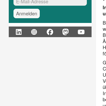
EMail-Adresse:*
I
u
B
w
B
Ä
H
f
G
C
U
V
ü
I
b
u