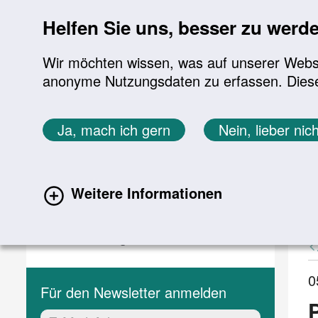
Sprung zur Servicenavigation
Sprung zur Hauptnavigation
Sprung zur Suche
Sprung zum Inhalt
Sprung zum Footer
Helfen Sie uns, besser zu werd
Wir möchten wissen, was auf unserer Websit
anonyme Nutzungsdaten zu erfassen. Diese En
Aktuelles
Themen
Sie befinden sich hier:
Ja, mach ich gern
Nein, lieber nich
Startseite
Aktuelles
Aktuelle Meldungen
Aktuelles
A
Weitere Informationen
(current)
Aktuelle Meldungen
Veranstaltungen
0
Für den Newsletter anmelden