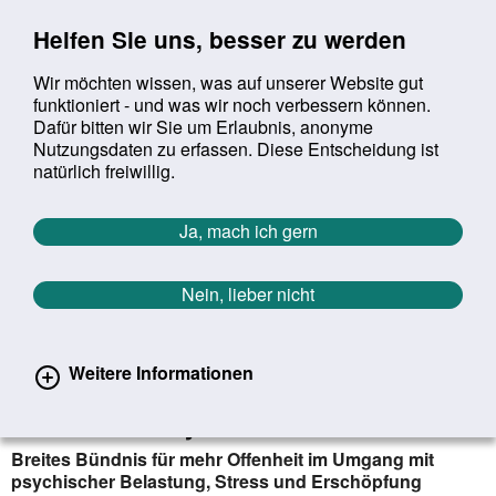
Sprung zur Servicenavigation
Sprung zur Hauptnavigation
Sprung zur Suche
Sprung zum Inhalt
Sprung zum Footer
Helfen Sie uns, besser zu werden
Wir möchten wissen, was auf unserer Website gut
funktioniert - und was wir noch verbessern können.
Suchbegriff:
Dafür bitten wir Sie um Erlaubnis, anonyme
Mob
suchen
Nutzungsdaten zu erfassen. Diese Entscheidung ist
Sie befinden sich hier:
Startseite
Aktuelles
Aktuelle Meldungen
natürlich freiwillig.
Aktuelle Meldungen
Ja, mach ich gern
Nein, lieber nicht
erster
vorheriger
nächs
letz
Zurück zur Übersicht
1455
/
1627
05.10.2020
Weitere Informationen
Heil, Giffey und Spahn starten
„Offensive Psychische Gesundheit“
Breites Bündnis für mehr Offenheit im Umgang mit
psychischer Belastung, Stress und Erschöpfung