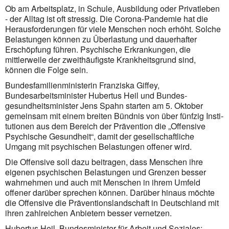
Ob am Arbeitsplatz, in Schule, Ausbildung oder Privatleben
- der Alltag ist oft stressig. Die Corona-Pande­mie hat die
Herausforderungen für viele Menschen noch erhöht. Solche
Belastungen können zu Überlas­tung und dauerhafter
Erschöpfung führen. Psychische Erkrankungen, die
mittlerweile der zweithäufigste Krankheitsgrund sind,
können die Folge sein.
Bundesfamilienministerin Franziska Giffey,
Bundesarbeitsminister Hubertus Heil und Bundes­
gesundheits­minister Jens Spahn starten am 5. Oktober
gemeinsam mit einem breiten Bündnis von über fünfzig Insti­
tutionen aus dem Bereich der Prävention die „Offensive
Psychische Gesundheit“, damit der gesell­schaft­liche
Umgang mit psychischen Belastungen offener wird.
Die Offensive soll dazu beitragen, dass Menschen ihre
eigenen psychischen Belastungen und Grenzen besser
wahrnehmen und auch mit Menschen in ihrem Umfeld
offener darüber sprechen können. Darüber hinaus möchte
die Offensive die Präventionslandschaft in Deutschland mit
ihren zahlreichen Anbietern besser vernetzen.
Hubertus Heil, Bundesminister für Arbeit und Soziales: