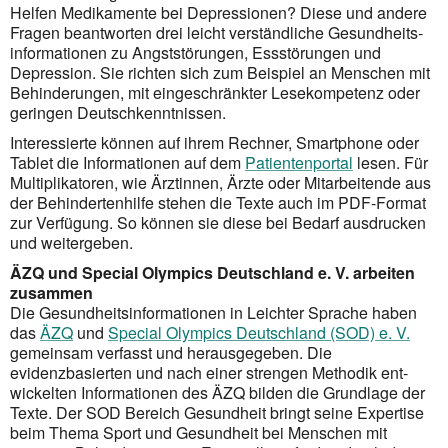
Helfen Medikamente bei Depressionen? Diese und andere
Fragen beantworten drei leicht verständliche Gesund­heits­
infor­mationen zu Angst­störungen, Ess­stö­rungen und
Depression. Sie richten sich zum Beispiel an Menschen mit
Behin­derungen, mit einge­schränk­­ter Lese­kompetenz oder
geringen Deutsch­kenntnissen.
Interessierte können auf ihrem Rechner, Smartphone oder
Tablet die Informationen auf dem
Patienten­portal
lesen. Für
Multiplikatoren, wie Ärztinnen, Ärzte oder Mitarbeitende aus
der Behindertenhilfe stehen die Texte auch im PDF-Format
zur Verfügung. So können sie diese bei Bedarf ausdrucken
und weiter­geben.
ÄZQ und Special Olympics Deutschland e. V. arbeiten
zusammen
Die Gesundheitsinformationen in Leichter Sprache haben
das
ÄZQ
und
Special Olympics Deutschland (SOD) e. V.
gemeinsam verfasst und herausgegeben. Die
evidenzbasierten und nach einer strengen Methodik ent­
wickel­ten Informationen des ÄZQ bilden die Grundlage der
Texte. Der SOD Bereich Gesundheit bringt seine Expertise
beim Thema Sport und Gesundheit bei Menschen mit