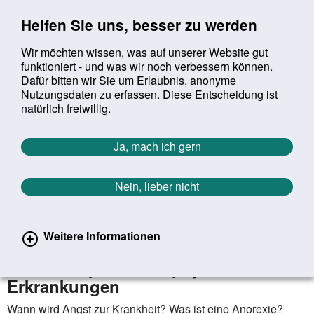
Sprung zur Servicenavigation
Sprung zur Hauptnavigation
Sprung zur Suche
Sprung zum Inhalt
Sprung zum Footer
Helfen Sie uns, besser zu werden
Wir möchten wissen, was auf unserer Website gut
funktioniert - und was wir noch verbessern können.
Suchbegriff:
Dafür bitten wir Sie um Erlaubnis, anonyme
Mob
suchen
Nutzungsdaten zu erfassen. Diese Entscheidung ist
Sie befinden sich hier:
Startseite
Aktuelles
Aktuelle Meldungen
natürlich freiwillig.
Aktuelle Meldungen
Ja, mach ich gern
Nein, lieber nicht
erster
vorheriger
nächs
letz
Zurück zur Übersicht
1543
/
1627
30.04.2020
Weitere Informationen
Neue Gesundheitsinformationen in
Leichter Sprache zu psychischen
Erkrankungen
Wann wird Angst zur Krankheit? Was ist eine Anorexie?