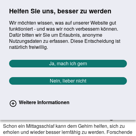
Sprung zur Servicenavigation
Sprung zur Hauptnavigation
Sprung zur Suche
Sprung zum Inhalt
Sprung zum Footer
Helfen Sie uns, besser zu werden
Wir möchten wissen, was auf unserer Website gut
funktioniert - und was wir noch verbessern können.
Suchbegriff:
Dafür bitten wir Sie um Erlaubnis, anonyme
Mob
suchen
Nutzungsdaten zu erfassen. Diese Entscheidung ist
Sie befinden sich hier:
Startseite
Aktuelles
Aktuelle Meldungen
natürlich freiwillig.
Aktuelle Meldungen
Ja, mach ich gern
Nein, lieber nicht
erster
vorheriger
nächs
letz
Zurück zur Übersicht
71
/
1627
22.01.2026
Weitere Informationen
Mittagsschlaf räumt im Gehirn auf
und verbessert so die Lernfähigkeit
Schon ein Mittagsschlaf kann dem Gehirn helfen, sich zu
erholen und wieder besser lernfähig zu werden. Forschende