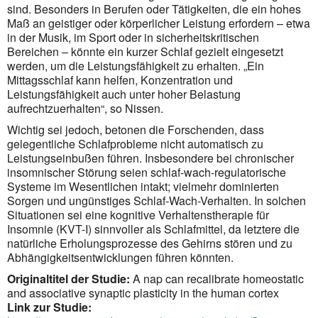
sind. Besonders in Berufen oder Tätigkeiten, die ein hohes
Maß an geistiger oder körperlicher Leistung erfordern – etwa
in der Musik, im Sport oder in sicherheitskritischen
Bereichen – könnte ein kurzer Schlaf gezielt eingesetzt
werden, um die Leistungsfähigkeit zu erhalten. „Ein
Mittagsschlaf kann helfen, Konzentration und
Leistungsfähigkeit auch unter hoher Belastung
aufrechtzuerhalten“, so Nissen.
Wichtig sei jedoch, betonen die Forschenden, dass
gelegentliche Schlafprobleme nicht automatisch zu
Leistungseinbußen führen. Insbesondere bei chronischer
insomnischer Störung seien schlaf-wach-regulatorische
Systeme im Wesentlichen intakt; vielmehr dominierten
Sorgen und ungünstiges Schlaf-Wach-Verhalten. In solchen
Situationen sei eine kognitive Verhaltenstherapie für
Insomnie (KVT-I) sinnvoller als Schlafmittel, da letztere die
natürliche Erholungsprozesse des Gehirns stören und zu
Abhängigkeitsentwicklungen führen könnten.
Originaltitel der Studie:
A nap can recalibrate homeostatic
and associative synaptic plasticity in the human cortex
Link zur Studie: