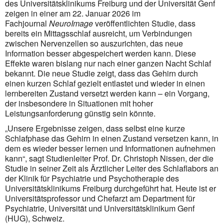
des Universitätsklinikums Freiburg und der Universität Genf
zeigen in einer am 22. Januar 2026 im
Fachjournal
NeuroImage
veröffentlichten Studie, dass
bereits ein Mittagsschlaf ausreicht, um Verbindungen
zwischen Nervenzellen so auszurichten, das neue
Information besser abgespeichert werden kann. Diese
Effekte waren bislang nur nach einer ganzen Nacht Schlaf
bekannt. Die neue Studie zeigt, dass das Gehirn durch
einen kurzen Schlaf gezielt entlastet und wieder in einen
lernbereiten Zustand versetzt werden kann – ein Vorgang,
der insbesondere in Situationen mit hoher
Leistungsanforderung günstig sein könnte.
„Unsere Ergebnisse zeigen, dass selbst eine kurze
Schlafphase das Gehirn in einen Zustand versetzen kann, in
dem es wieder besser lernen und Informationen aufnehmen
kann“, sagt Studienleiter Prof. Dr. Christoph Nissen, der die
Studie in seiner Zeit als Ärztlicher Leiter des Schlaflabors an
der Klinik für Psychiatrie und Psychotherapie des
Universitätsklinikums Freiburg durchgeführt hat. Heute ist er
Universitätsprofessor und Chefarzt am Department für
Psychiatrie, Universität und Universitätsklinikum Genf
(HUG), Schweiz.