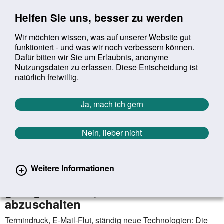
Sprung zur Servicenavigation
Sprung zur Hauptnavigation
Sprung zur Suche
Sprung zum Inhalt
Sprung zum Footer
Helfen Sie uns, besser zu werden
Wir möchten wissen, was auf unserer Website gut
funktioniert - und was wir noch verbessern können.
Suchbegriff:
Dafür bitten wir Sie um Erlaubnis, anonyme
Mob
suchen
Nutzungsdaten zu erfassen. Diese Entscheidung ist
Sie befinden sich hier:
Startseite
Aktuelles
Aktuelle Meldungen
natürlich freiwillig.
Aktuelle Meldungen
Ja, mach ich gern
Nein, lieber nicht
erster
vorheriger
nächs
letz
Zurück zur Übersicht
72
/
1627
21.01.2026
Weitere Informationen
Einem Drittel der Beschäftigten
gelingt es nicht, von der Arbeit
abzuschalten
Termindruck, E-Mail-Flut, ständig neue Technologien: Die