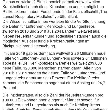
Globus entwickelt? Eine Übersichtsarbeit zur weltweiten
Krankheitslast durch diese Krebsformen und zu möglichen
Risikofaktoren haben Forschende in der Fachzeitschrift „The
Lancet Respiratory Medicine“ veröffentlicht.
Die Wissenschaftler:innen werteten für die Veröffentlichung
die Daten für Luftröhren-, Kehlkopf- und Lungenkrebs
zwischen 2010 und 2019 aus 204 Ländern weltweit aus.
Neben Neuerkrankungen und Todesfällen standen auch die
möglichen Auslöser für die Krebserkrankungen im
Blickpunkt ihrer Untersuchung.
Im Jahr 2019 gab es demnach weltweit 2,26 Millionen neue
Fälle von Luftröhren- und Lungenkrebs sowie 2,04 Millionen
Todesfälle. Bei Kehlkopfkrebs waren es weltweit 209.000
neue Fälle, 123.000 Menschen starben daran. Allein von
2010 bis 2019 stiegen die neuen Fälle von Luftröhren-, und
Lungenkrebs damit um 23,3 Prozent. Für Kehlkopfkrebs
kommen die Forschenden sogar auf einen Anstieg um 24,7
Prozent.
Die Inzidenzraten, also die Zahl der Neuerkrankungen pro
100.000 Einwohner:innen gingen für Männer sowohl für
Luftröhren- und Lungenkrebs als auch für Kehlkopfkrebs
zurück. Auch bei Frauen sank die Inzidenz für Kehlkopfkrebs