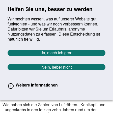
Sprung zur Servicenavigation
Sprung zur Hauptnavigation
Sprung zur Suche
Sprung zum Inhalt
Sprung zum Footer
Helfen Sie uns, besser zu werden
Wir möchten wissen, was auf unserer Website gut
funktioniert - und was wir noch verbessern können.
Suchbegriff:
Dafür bitten wir Sie um Erlaubnis, anonyme
Mob
suchen
Nutzungsdaten zu erfassen. Diese Entscheidung ist
Sie befinden sich hier:
Startseite
Aktuelles
Aktuelle Meldungen
natürlich freiwillig.
Aktuelle Meldungen
Ja, mach ich gern
Nein, lieber nicht
erster
vorheriger
nächs
letz
Zurück zur Übersicht
1182
/
1627
27.09.2021
Weitere Informationen
Krebserkrankungen der Atemwege
weltweit
Wie haben sich die Zahlen von Luftröhren-, Kehlkopf- und
Lungenkrebs in den letzten zehn Jahren rund um den