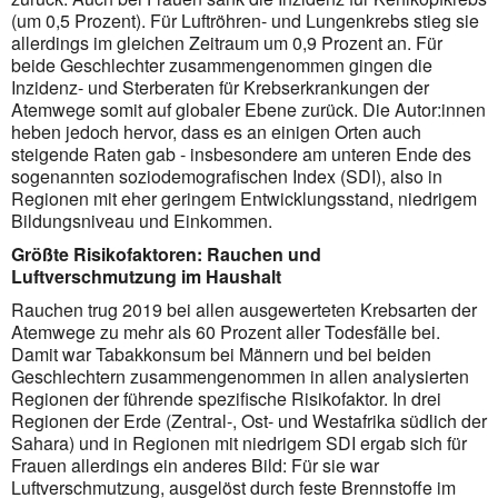
(um 0,5 Prozent). Für Luftröhren- und Lungenkrebs stieg sie
allerdings im gleichen Zeitraum um 0,9 Prozent an. Für
beide Geschlechter zusammengenommen gingen die
Inzidenz- und Sterberaten für Krebserkrankungen der
Atemwege somit auf globaler Ebene zurück. Die Autor:innen
heben jedoch hervor, dass es an einigen Orten auch
steigende Raten gab - insbesondere am unteren Ende des
sogenannten soziodemografischen Index (SDI), also in
Regionen mit eher geringem Entwicklungsstand, niedrigem
Bildungsniveau und Einkommen.
Größte Risikofaktoren: Rauchen und
Luftverschmutzung im Haushalt
Rauchen trug 2019 bei allen ausgewerteten Krebsarten der
Atemwege zu mehr als 60 Prozent aller Todesfälle bei.
Damit war Tabakkonsum bei Männern und bei beiden
Geschlechtern zusammengenommen in allen analysierten
Regionen der führende spezifische Risikofaktor. In drei
Regionen der Erde (Zentral-, Ost- und Westafrika südlich der
Sahara) und in Regionen mit niedrigem SDI ergab sich für
Frauen allerdings ein anderes Bild: Für sie war
Luftverschmutzung, ausgelöst durch feste Brennstoffe im