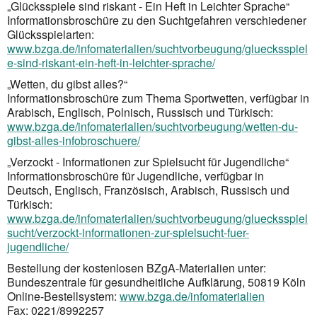
„Glücksspiele sind riskant - Ein Heft in Leichter Sprache“
Informationsbroschüre zu den Suchtgefahren verschiedener
Glücksspielarten:
www.bzga.de/infomaterialien/suchtvorbeugung/gluecksspiel
e-sind-riskant-ein-heft-in-leichter-sprache/
„Wetten, du gibst alles?“
Informationsbroschüre zum Thema Sportwetten, verfügbar in
Arabisch, Englisch, Polnisch, Russisch und Türkisch:
www.bzga.de/infomaterialien/suchtvorbeugung/wetten-du-
gibst-alles-infobroschuere/
„Verzockt - Informationen zur Spielsucht für Jugendliche“
Informationsbroschüre für Jugendliche, verfügbar in
Deutsch, Englisch, Französisch, Arabisch, Russisch und
Türkisch:
www.bzga.de/infomaterialien/suchtvorbeugung/gluecksspiel
sucht/verzockt-informationen-zur-spielsucht-fuer-
jugendliche/
Bestellung der kostenlosen BZgA-Materialien unter:
Bundeszentrale für gesundheitliche Aufklärung, 50819 Köln
Online-Bestellsystem:
www.bzga.de/infomaterialien
Fax: 0221/8992257