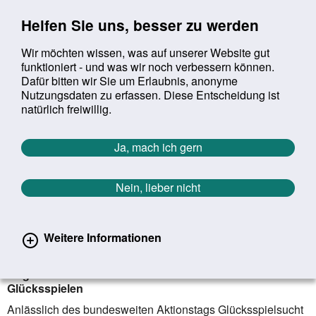
Sprung zur Servicenavigation
Sprung zur Hauptnavigation
Sprung zur Suche
Sprung zum Inhalt
Sprung zum Footer
Helfen Sie uns, besser zu werden
Wir möchten wissen, was auf unserer Website gut
funktioniert - und was wir noch verbessern können.
Suchbegriff:
Dafür bitten wir Sie um Erlaubnis, anonyme
Mob
suchen
Nutzungsdaten zu erfassen. Diese Entscheidung ist
Sie befinden sich hier:
Startseite
Aktuelles
Aktuelle Meldungen
natürlich freiwillig.
Aktuelle Meldungen
Ja, mach ich gern
Nein, lieber nicht
erster
vorheriger
nächs
letz
Zurück zur Übersicht
1184
/
1628
23.09.2021
Weitere Informationen
Aktionstag Glücksspielsucht
BZgA informiert über Suchtrisiken von Online-
Glücksspielen
Anlässlich des bundesweiten Aktionstags Glücksspielsucht