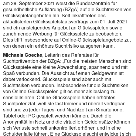
am 29. September 2021 weist die Bundeszentrale für
gesundheitliche Aufklärung (BZgA) auf die Suchtrisiken von
Glücksspielangeboten hin. Seit Inkrafttreten des
aktualisierten Glücksspielstaatsvertrags zum 01. Juli 2021
sind ein ansteigendes Angebot an Glücksspielen sowie
zunehmende Werbung für Glücksspiele zu beobachten.
Dies trifft insbesondere auf Online-Glücksspielangebote zu,
von denen ein erhöhtes Suchtrisiko ausgehen kann.
Michaela Goecke
, Leiterin des Referates für
Suchtprävention der BZgA: „Für die meisten Menschen sind
Glücksspiele eine kleine Abwechslung, spannend und mit
Spaß verbunden. Die Aussicht auf einen Geldgewinn ist
dabei verlockend. Glücksspiele sind aber auch mit
Suchtrisiken verbunden. Insbesondere für die Suchtrisiken
von Online-Glücksspielen gilt es mehr als bislang zu
sensibilisieren. Online-Glücksspiele haben erhöhtes
Suchtpotenzial, weil sie fast immer und überall verfügbar
sind und zu jeder Tages- und Nachtzeit am Smartphone,
Tablet oder PC gespielt werden können. Durch die
Anonymität im Netz und die virtuellen Geldeinsätze können
sich Verluste schnell unkontrolliert erhöhen und in eine
Schuldenfalle führen. Eine Glücksspielsucht entwickelt sich