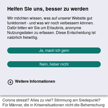
Sprung zur Servicenavigation
Sprung zur Hauptnavigation
Sprung zur Suche
Sprung zum Inhalt
Sprung zum Footer
Helfen Sie uns, besser zu werden
Wir möchten wissen, was auf unserer Website gut
funktioniert - und was wir noch verbessern können.
Suchbegriff:
Dafür bitten wir Sie um Erlaubnis, anonyme
Mob
suchen
Nutzungsdaten zu erfassen. Diese Entscheidung ist
Sie befinden sich hier:
Startseite
Aktuelles
Aktuelle Meldungen
natürlich freiwillig.
Aktuelle Meldungen
Ja, mach ich gern
Nein, lieber nicht
erster
vorheriger
nächs
letz
Zurück zur Übersicht
1578
/
1627
25.03.2020
Weitere Informationen
Corona-Krise: Survival-Kit für
Männer unter Druck
Corona stresst? Alles zu viel? Stimmung am Siedepunkt?
Für Männer, die in Krisensituationen nicht die Beherrschung