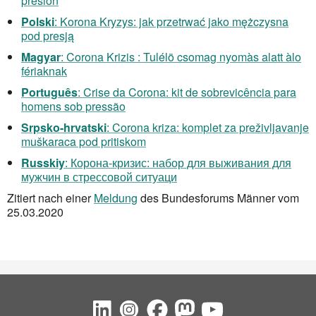
presion
Polski
: Korona Kryzys: jak przetrwać jako mężczysna
pod presją
Magyar
: Corona Krizis : Tulélö csomag nyomàs alatt àlo
fériaknak
Português
: Crise da Corona: kit de sobrevicência para
homens sob pressão
Srpsko-hrvatski
: Corona kriza: komplet za preživljavanje
muškaraca pod pritiskom
Russkiy
: Корона-кризис: набор для выживания для
мужчин в стрессовой ситуаци
Zitiert nach einer
Meldung
des Bundesforums Männer vom
25.03.2020
Social Bookmarks