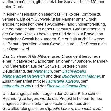
verlieren möchten, gibt es jetzt das Survival-Kit für Männer
unter Druck.
In einer Krisensituation steigt das Risiko die Kontrolle zu
verlieren. Mit dem Survival-Kit für Männer unter Druck
erscheint eine konkrete 10-Schritte-Handlungsempfehlung,
die betroffene Männer dabei unterstützt, Stressmomente in
der Corona-Krise zu bewältigen und damit zur Prävention
häuslicher Gewalt beizutragen. Sie enthält auch Hinweise
zu Beratungsstellen, damit Gewalt als Ventil für Stress nicht
zur Option wird.
Das
Survival-Kit für Männer unter Druck
geht hervor aus
einer Initiative der Dachorganisationen für Jungen-, Männer-
und Väterarbeit aus der Schweiz, Österreich und
Deutschland, der
Männer.ch
, dem
Dachverband
Männerarbeit Österreich
und dem
Bundesforum Männer
, in
Zusammenarbeit mit der
Fachstelle Agredis
, dem
männerbüro züri
und der
Fachstelle Gewalt Bern
.
Um der angespannten Lage in der Corona-Krise schnell
Rechnung zu tragen, wurde das Projekt in hohem Tempo
umgesetzt. Sechs erfahrene Fachmänner aus drei
Gewaltberatungsstellen (
Agredis Luzern
,
mannebüro züri