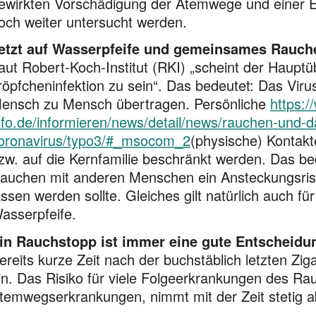
ewirkten Vorschädigung der Atem­wege und einer 
och weiter untersucht werden.
etzt auf Wasserpfeife und gemeinsames Rauche
aut Robert-Koch-Institut (RKI) „scheint der Haupt
röpfchen­infek­tion zu sein“. Das bedeutet: Das Vir
ensch zu Mensch übertragen. Persönliche
https:/
nfo.de/informieren/news/detail/news/rauchen-und-d
oronavirus/typo3/#_msocom_2
(physische) Kontakt
zw. auf die Kernfamilie beschränkt werden. Das 
auchen mit anderen Men­schen ein Ansteckungsrisi
assen werden sollte. Gleiches gilt natürlich auch 
asserpfeife.
in Rauchstopp ist immer eine gute Entscheidu
ereits kurze Zeit nach der buchstäblich letzten Zig
in. Das Risiko für viele Folgeerkrankungen des Ra
tem­wegs­erkran­kun­gen, nimmt mit der Zeit stetig a