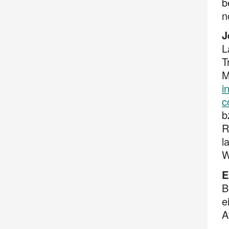
b
n
J
L
T
M
i
c
b
R
l
W
E
B
e
A