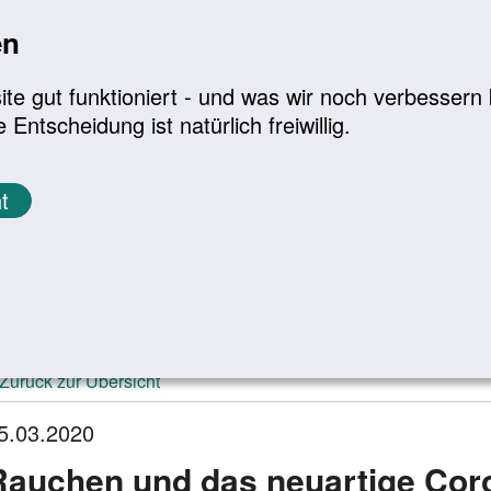
en
a
|
A+
Leichte Sprache
e gut funktioniert - und was wir noch verbessern k
tscheidung ist natürlich freiwillig.
Infomaterial
Service
t
ktuelle Meldungen
Zurück zur Übersicht
5.03.2020
Rauchen und das neuartige Cor