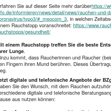
rfahren Sie auf dieser Seite mehr darüber
https://
nfo.de/informieren/news/detail/news/rauchen-und-d
oronavirus/typo3/#_msocom_3
, in welchen Zeitab
inem Rauchstopp voranschreitet:
https://www.rauch
auchstopps/gesundheit/
it einem Rauchstopp treffen Sie die beste Ents
hrer Lunge
.
inzu kommt, dass Raucherinnen und Raucher (beim 
en Fingern ihren Mund berühren. Dieses Übertragu
eg.
etzt digitale und telefonische Angebote der BZ
aben Sie den Wunsch, mit dem Rauchen aufzuhören
erschiedene digitale und telefonische Beratungsang
ause aus nutzen können: