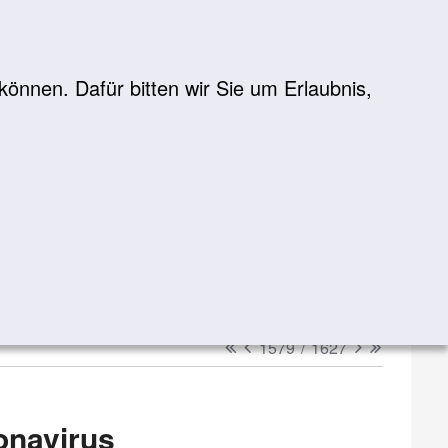
önnen. Dafür bitten wir Sie um Erlaubnis,
Suche
suchen
erster
vorheriger
nächster
letzter
1579
/
1627
onavirus