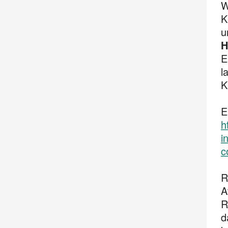
W
K
u
H
E
l
K
E
h
i
c
R
A
R
d