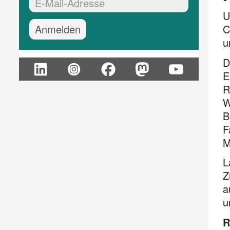
EMail-Adresse:*
U
C
u
D
E
R
W
B
F
M
L
Z
a
u
R