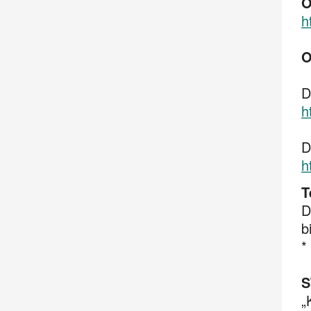
O
h
O
D
h
D
h
T
D
b
*
S
„