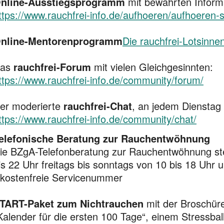
nline-Ausstiegsprogramm
mit bewährten Informa
ttps://www.rauchfrei-info.de/aufhoeren/aufhoeren-s
nline-Mentorenprogramm
Die rauchfrei-Lotsinne
as
rauchfrei-Forum
mit vielen Gleichgesinnten:
ttps://www.rauchfrei-info.de/community/forum/
er moderierte
rauchfrei-Chat
, an jedem Dienstag
ttps://www.rauchfrei-info.de/community/chat/
elefonische Beratung zur Rauchentwöhnung
ie BZgA-Telefonberatung zur Rauchentwöhnung st
is 22 Uhr freitags bis sonntags von 10 bis 18 Uhr 
 kostenfreie Servicenummer
TART-Paket zum Nichtrauchen
mit der Broschüre
Kalender für die ersten 100 Tage“, einem Stressball