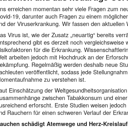
ns erreichen momentan sehr viele Fragen zum neu
ovid-19, darun­ter auch Fragen zu einem mögli
nd der Virus­erkran­kung. Wir fassen den aktuelle
as Virus ist, wie der Zusatz „neuartig“ bereits verrä
ntsprechend gibt es derzeit noch vergleichsweise 
isikofaktoren für die Erkrankung. Wissen­schaftler
elt arbeiten jedoch mit Hochdruck an der Erforsc
ekämpfung. Regelmäßig werden deshalb neue Stud
achleuten veröffentlicht, sodass jede Stellungna
omentaufnahme zu verstehen ist.
aut Einschätzung der Weltgesundheitsorganisatio
usammenhänge zwischen Tabakkonsum und einer E
usreichend erforscht. Erste Studien weisen jedoch
nd Rauchern für einen schweren Verlauf der Erkra
auchen schädigt Atemwege und Herz-Kreislau