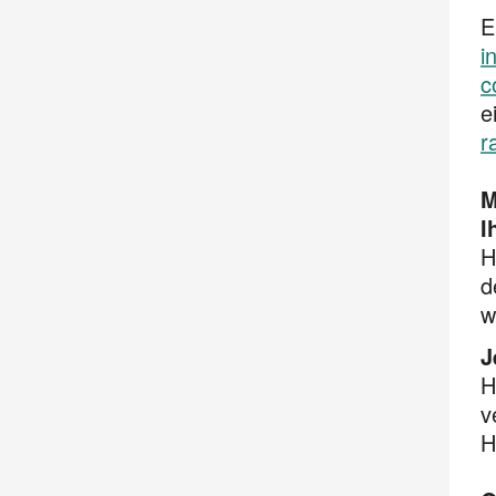
E
i
c
e
r
M
I
H
d
w
J
H
v
H