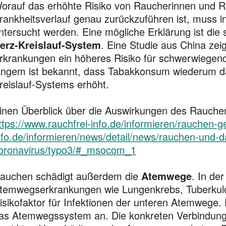
orauf das erhöhte Risiko von Raucherinnen und R
rankheitsverlauf genau zurückzuführen ist, muss i
ntersucht werden. Eine mögliche Erklärung ist di
erz-Kreislauf-System
. Eine Studie aus China zei
rkrankungen ein höheres Risiko für schwerwiegend
angem ist bekannt, dass Tabakkonsum wiederum da
reislauf-Systems erhöht.
inen Überblick über die Auswirkungen des Rauchens
ttps://www.rauchfrei-info.de/informieren/rauchen-g
nfo.de/informieren/news/detail/news/rauchen-und-d
oronavirus/typo3/#_msocom_1
auchen schädigt außerdem die
Atemwege
. In der
temwegserkrankungen wie Lungenkrebs, Tuberkulo
isikofaktor für Infektionen der unteren Atemwege. 
as Atemwegssystem an. Die konkreten Verbindun