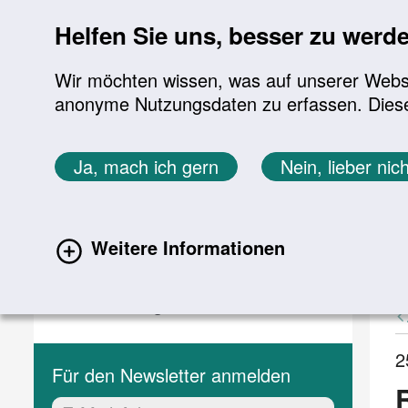
Sprung zur Servicenavigation
Sprung zur Hauptnavigation
Sprung zur Suche
Sprung zum Inhalt
Sprung zum Footer
Helfen Sie uns, besser zu werd
Wir möchten wissen, was auf unserer Websit
anonyme Nutzungsdaten zu erfassen. Diese En
Aktuelles
Themen
Sie befinden sich hier:
Ja, mach ich gern
Nein, lieber nich
Startseite
Aktuelles
Aktuelle Meldungen
Aktuelles
A
Weitere Informationen
(current)
Aktuelle Meldungen
Veranstaltungen
2
Für den Newsletter anmelden