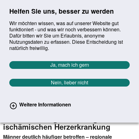
Sprung zur Servicenavigation
Sprung zur Hauptnavigation
Sprung zur Suche
Sprung zum Inhalt
Sprung zum Footer
Helfen Sie uns, besser zu werden
Wir möchten wissen, was auf unserer Website gut
funktioniert - und was wir noch verbessern können.
Suchbegriff:
Dafür bitten wir Sie um Erlaubnis, anonyme
Mob
suchen
Nutzungsdaten zu erfassen. Diese Entscheidung ist
Sie befinden sich hier:
Startseite
Aktuelles
Aktuelle Meldungen
natürlich freiwillig.
Aktuelle Meldungen
Ja, mach ich gern
Nein, lieber nicht
erster
vorheriger
nächs
letz
Zurück zur Übersicht
1486
/
1627
13.08.2020
Weitere Informationen
Zi veröffentlicht Versorgungsatlas-
Studie zur Diagnosehäufigkeit der
ischämischen Herzerkrankung
Männer deutlich häufiger betroffen – regionale