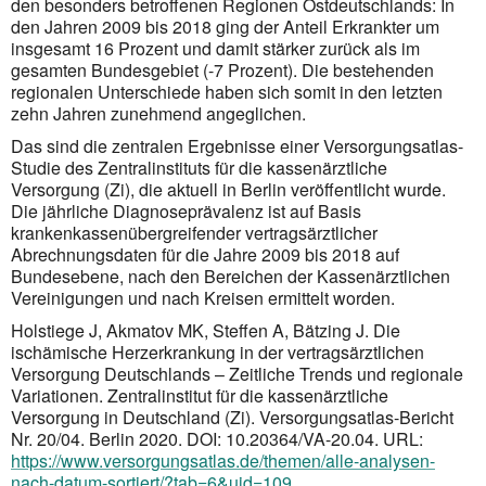
den besonders betroffenen Regionen Ostdeutschlands: In
den Jahren 2009 bis 2018 ging der Anteil Erkrankter um
insgesamt 16 Prozent und damit stärker zurück als im
gesamten Bundesgebiet (-7 Prozent). Die bestehenden
regionalen Unterschiede haben sich somit in den letzten
zehn Jahren zunehmend angeglichen.
Das sind die zentralen Ergebnisse einer Versorgungsatlas-
Studie des Zentralinstituts für die kassen­ärzt­liche
Versorgung (Zi), die aktuell in Berlin veröffentlicht wurde.
Die jährliche Diagnoseprävalenz ist auf Basis
krankenkassenübergreifender vertragsärztlicher
Abrechnungsdaten für die Jahre 2009 bis 2018 auf
Bundesebene, nach den Bereichen der Kassenärztlichen
Vereinigungen und nach Kreisen ermittelt worden.
Holstiege J, Akmatov MK, Steffen A, Bätzing J. Die
ischämische Herzerkrankung in der vertragsärztlichen
Versorgung Deutschlands – Zeitliche Trends und regionale
Variationen. Zentralinstitut für die kassenärztliche
Versorgung in Deutschland (Zi). Versorgungsatlas-Bericht
Nr. 20/04. Berlin 2020. DOI: 10.20364/VA-20.04. URL:
https://www.versorgungsatlas.de/themen/alle-analysen-
nach-datum-sortiert/?tab=6&uid=109