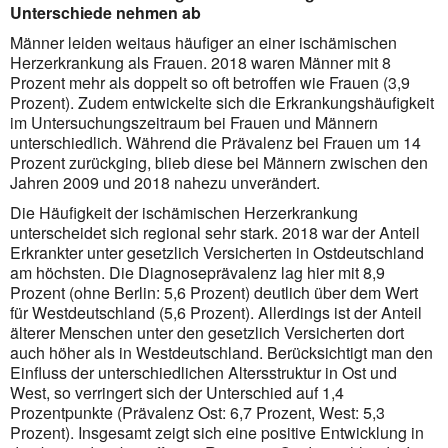
Unterschiede nehmen ab
Männer leiden weitaus häufiger an einer ischämischen
Herzerkrankung als Frauen. 2018 waren Männer mit 8
Prozent mehr als doppelt so oft betroffen wie Frauen (3,9
Prozent). Zudem entwickelte sich die Erkrankungs­häufigkeit
im Unter­suchungs­zeit­raum bei Frauen und Männern
unterschiedlich. Während die Prävalenz bei Frauen um 14
Prozent zurück­ging, blieb diese bei Männern zwischen den
Jahren 2009 und 2018 nahezu unverändert.
Die Häufigkeit der ischämischen Herzerkrankung
unterscheidet sich regional sehr stark. 2018 war der Anteil
Erkrankter unter gesetzlich Versicherten in Ostdeutschland
am höchsten. Die Diagnoseprävalenz lag hier mit 8,9
Prozent (ohne Berlin: 5,6 Prozent) deutlich über dem Wert
für Westdeutschland (5,6 Prozent). Allerdings ist der Anteil
älterer Menschen unter den gesetzlich Versicherten dort
auch höher als in Westdeutschland. Berücksichtigt man den
Einfluss der unterschiedlichen Altersstruktur in Ost und
West, so verringert sich der Unterschied auf 1,4
Prozentpunkte (Prävalenz Ost: 6,7 Prozent, West: 5,3
Prozent). Insgesamt zeigt sich eine positive Entwicklung in