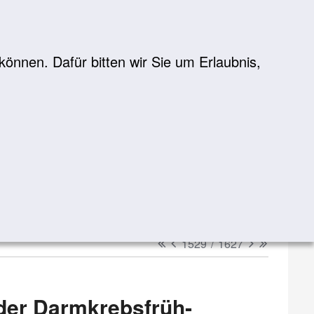
önnen. Dafür bitten wir Sie um Erlaubnis,
Suche
suchen
erster
vorheriger
nächster
letzter
1529
/
1627
der Darmkrebs­früh­