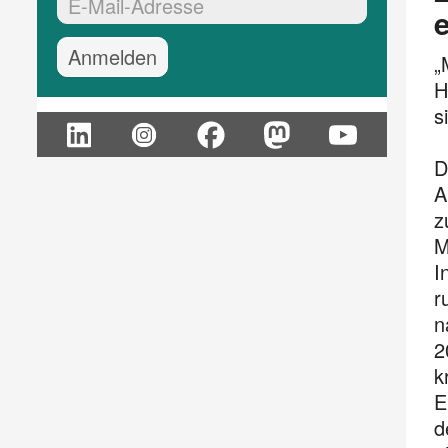
EMail-Adresse:*
„
H
s
D
A
z
M
I
r
n
2
k
E
d