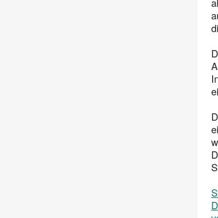
a
a
d
D
A
I
e
D
e
w
D
S
S
D
v