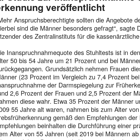
erkennung veröffentlicht
Mehr Anspruchsberechtigte sollten die Angebote
ierbei sind die Männer besonders gefragt“, sagte Dr
itzender des Zentralinstituts für die kassenärztlich
ie Inanspruchnahmequote des Stuhltests ist in de
lter 50 bis 54 Jahre um 21 Prozent und bei Männe
urückgegangen. Grundsätzlich nehmen Frauen diese
änner (23 Prozent im Vergleich zu 7,4 Pro­zent bei
nanspruchnahme der Darmspiegelung zur Früherken­nu
und 2,6 Prozent der Frauen und 2,5 Prozent der Mä
ahmen diese wahr. Etwa 35 Prozent der Männer un
009 55 Jahre alt waren, nahmen bis zum Alter vo
rebs­früherkennung gemäß den Empfehlungen der Kr
mpfeh­­lungen beinhalten die Durchführung einer p
em Alter von 55 Jahren (seit 2019 bei Männern ab 5