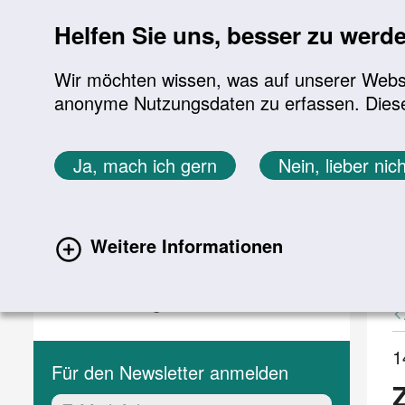
Sprung zur Servicenavigation
Sprung zur Hauptnavigation
Sprung zur Suche
Sprung zum Inhalt
Sprung zum Footer
Helfen Sie uns, besser zu werd
Wir möchten wissen, was auf unserer Websit
anonyme Nutzungsdaten zu erfassen. Diese En
Aktuelles
Themen
Sie befinden sich hier:
Ja, mach ich gern
Nein, lieber nich
Startseite
Aktuelles
Aktuelle Meldungen
Aktuelles
A
Weitere Informationen
(current)
Aktuelle Meldungen
Veranstaltungen
1
Für den Newsletter anmelden