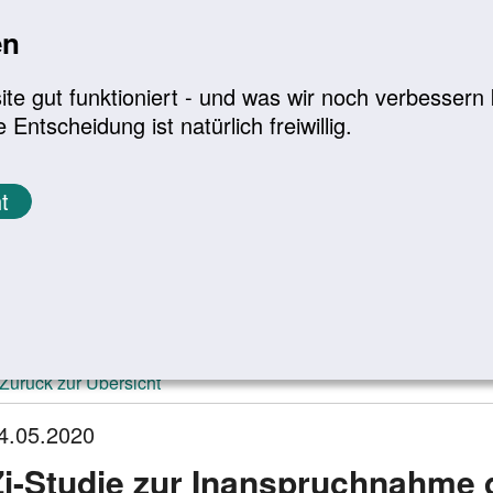
en
a
|
A+
Leichte Sprache
e gut funktioniert - und was wir noch verbessern k
tscheidung ist natürlich freiwillig.
Infomaterial
Service
t
ktuelle Meldungen
Zurück zur Übersicht
4.05.2020
Zi-Studie zur Inanspruchnahme 