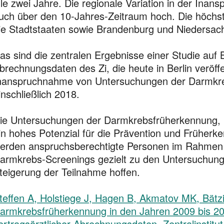
lle zwei Jahre. Die regionale Varia­tion in der Ina
uch über den 10-Jahres-Zeitraum hoch. Die höchs
ie Stadtstaaten sowie Branden­burg und Niedersac
as sind die zentralen Ergebnisse einer Studie auf 
brechnungs­daten des Zi, die heute in Berlin veröffe
nan­spruchnahme von Untersuchungen der Darmkre
inschließlich 2018.
ie Untersuchungen der Darmkrebsfrüherkennung, 
in hohes Potenzial für die Prävention und Früherk
erden anspruchs­berech­tigte Personen im Rahmen 
armkrebs-Screenings gezielt zu den Untersuchunge
teigerung der Teilnahme hoffen.
teffen A, Holstiege J, Hagen B, Akmatov MK, Bät
armkrebsfrüherkennung in den Jahren 2009 bis 2
ertragsärztlicher Abrechnungsdaten. Zentralinstitut