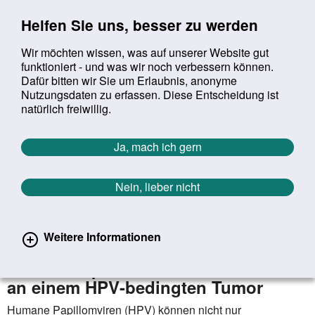
Sprung zur Servicenavigation
Sprung zur Hauptnavigation
Sprung zur Suche
Sprung zum Inhalt
Sprung zum Footer
Helfen Sie uns, besser zu werden
Wir möchten wissen, was auf unserer Website gut
funktioniert - und was wir noch verbessern können.
Suchbegriff:
Dafür bitten wir Sie um Erlaubnis, anonyme
Mob
suchen
Nutzungsdaten zu erfassen. Diese Entscheidung ist
Sie befinden sich hier:
Startseite
Aktuelles
Aktuelle Meldungen
natürlich freiwillig.
Aktuelle Meldungen
Ja, mach ich gern
Nein, lieber nicht
erster
vorheriger
nächs
letz
Zurück zur Übersicht
213
/
1627
03.02.2025
Weitere Informationen
Zahl des Monats: 2.900 Männer
erkranken pro Jahr in Deutschland
an einem HPV-bedingten Tumor
Humane Papillomviren (HPV) können nicht nur