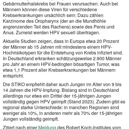
Gebärmutterhalskrebs bei Frauen verursachen. Auch bei
Männern können diese Viren für verschiedene
Krebserkrankungen ursächlich sein: Dazu zählen
Karzinome des Oropharynx (der an die Mundhöhle
angrenzenden Teil des Rachens) sowie des Penis und
Anus. Zumeist werden HPV sexuell übertragen.
Aktuelle Studien zeigen, dass in Europa etwa 20 Prozent
der Männer ab 15 Jahren mit mindestens einem HPV-
Hochrisikotypen für die Entstehung von Krebs infiziert sind.
In Deutschland erkranken schätzungsweise 2.900 Männer
pro Jahr an einem HPV-bedingten bösartigen Tumor, was
etwa 1,1 Prozent aller Krebserkrankungen bei Männern
entspricht.
Die STIKO empfiehlt daher auch Jungen im Alter von 9 bis
14 Jahren die HPV-Impfung. Bislang sind in Deutschland
allerdings nur etwa ein Drittel der 15-jährigen Jungen
vollständig gegen HPV geimpft (Stand 2023). Zudem gibt es
regional starke Unterschiede: in manchen Regionen sind
weniger als 10%, in anderen mehr als 70% der 15-jährigen
Jungen vollständig geimpft.
Zitiert nach einer
Meldung
des Robert Koch-Institutes vom