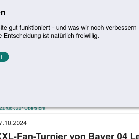
en
a
|
A+
Leichte Sprache
e gut funktioniert - und was wir noch verbessern k
tscheidung ist natürlich freiwillig.
Infomaterial
Service
t
ktuelle Meldungen
Zurück zur Übersicht
7.10.2024
XXL-Fan-Turnier von Bayer 04 