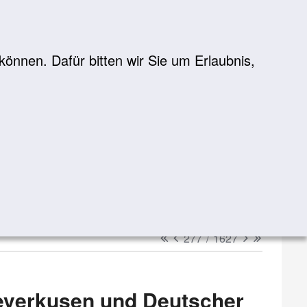
önnen. Dafür bitten wir Sie um Erlaubnis,
Suche
suchen
erster
vorheriger
nächster
letzter
277
/
1627
Leverkusen und Deutscher