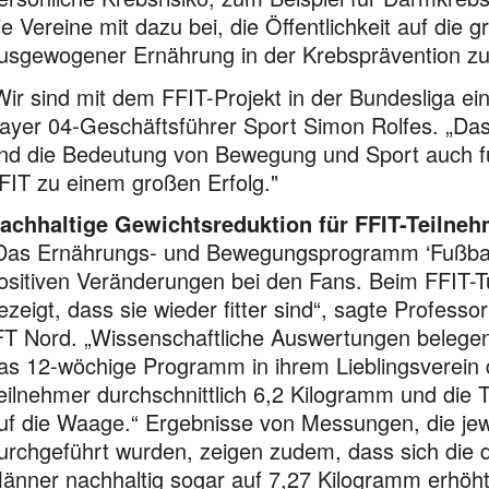
ie Vereine mit dazu bei, die Öffentlichkeit auf d
usgewogener Ernährung in der Krebsprävention zu s
Wir sind mit dem FFIT-Projekt in der Bundesliga ei
ayer 04-Geschäftsführer Sport Simon Rolfes. „Das
nd die Bedeutung von Bewegung und Sport auch fü
FIT zu einem großen Erfolg."
achhaltige Gewichtsreduktion für FFIT-Teilneh
Das Ernährungs- und Bewegungsprogramm ‘Fußballf
ositiven Veränderungen bei den Fans. Beim FFIT-Tu
ezeigt, dass sie wieder fitter sind“, sagte Profess
FT Nord. „Wissenschaftliche Auswertungen beleg
as 12-wöchige Programm in ihrem Lieblingsverein 
eilnehmer durchschnittlich 6,2 Kilogramm und die
uf die Waage.“ Ergebnisse von Messungen, die je
urchgeführt wurden, zeigen zudem, dass sich die d
änner nachhaltig sogar auf 7,27 Kilogramm erhöhte