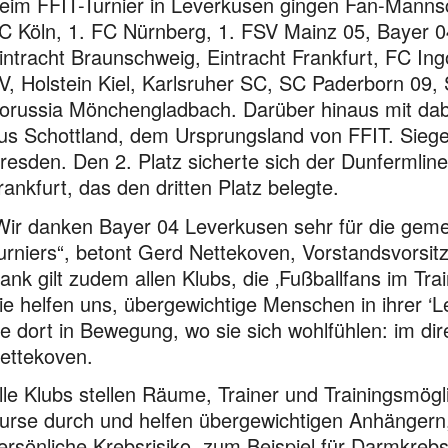
eim FFIT-Turnier in Leverkusen gingen Fan-Mannsc
C Köln, 1. FC Nürnberg, 1. FSV Mainz 05, Bayer 0
intracht Braunschweig, Eintracht Frankfurt, FC In
V, Holstein Kiel, Karlsruher SC, SC Paderborn 0
orussia Mönchengladbach. Darüber hinaus mit dabe
us Schottland, dem Ursprungsland von FFIT. Sieg
resden. Den 2. Platz sicherte sich der Dunfermlin
rankfurt, das den dritten Platz belegte.
Wir danken Bayer 04 Leverkusen sehr für die geme
urniers“, betont Gerd Nettekoven, Vorstandsvorsit
ank gilt zudem allen Klubs, die ‚Fußballfans im Tra
ie helfen uns, übergewichtige Menschen in ihrer ‘
ie dort in Bewegung, wo sie sich wohlfühlen: im dir
ettekoven.
lle Klubs stellen Räume, Trainer und Trainingsmögl
urse durch und helfen übergewichtigen Anhängern,
ersönliche Krebsrisiko, zum Beispiel für Darmkreb