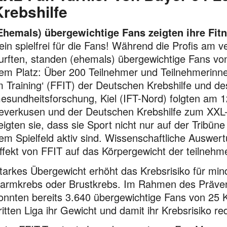
Krebshilfe
Ehemals) übergewichtige Fans zeigten ihre Fitn
ein spielfrei für die Fans! Während die Profis a
urften, standen (ehemals) übergewichtige Fans von 
em Platz: Über 200 Teilnehmer und Teilnehmerinn
m Training‘ (FFIT) der Deutschen Krebshilfe und des
esundheitsforschung, Kiel (IFT-Nord) folgten am 
everkusen und der Deutschen Krebshilfe zum XXL-
eigten sie, dass sie Sport nicht nur auf der Tribün
em Spielfeld aktiv sind. Wissenschaftliche Auswer
ffekt von FFIT auf das Körpergewicht der teilneh
tarkes Übergewicht erhöht das Krebsrisiko für min
armkrebs oder Brustkrebs. Im Rahmen des Präventi
onnten bereits 3.640 übergewichtige Fans von 25 K
ritten Liga ihr Gewicht und damit ihr Krebsrisiko re