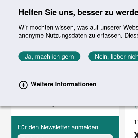
Sprung zur Servicenavigation
Sprung zur Hauptnavigation
Sprung zur Suche
Sprung zum Inhalt
Sprung zum Footer
Helfen Sie uns, besser zu werd
Wir möchten wissen, was auf unserer Websit
anonyme Nutzungsdaten zu erfassen. Diese En
Aktuelles
Themen
Sie befinden sich hier:
Ja, mach ich gern
Nein, lieber nich
Startseite
Aktuelles
Aktuelle Meldungen
Aktuelles
A
Weitere Informationen
(current)
Aktuelle Meldungen
Veranstaltungen
1
Für den Newsletter anmelden