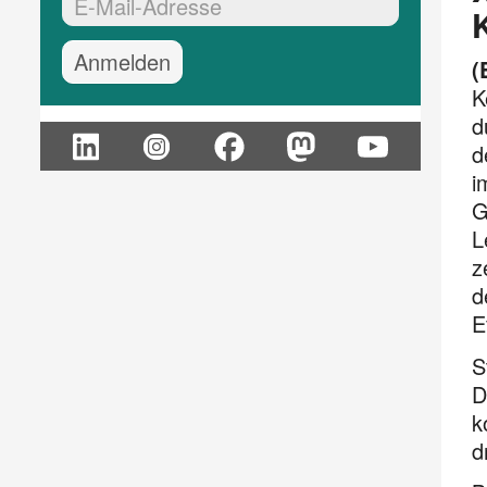
EMail-Adresse:*
(
K
d
d
i
G
L
z
d
E
S
D
k
d