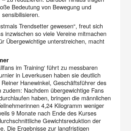
ie große Bedeutung von Bewegung und
ensibilisieren.
nstmals Trendsetter gewesen“, freut sich
s inzwischen so viele Vereine mitmachen
r Übergewichtige unterstreichen, macht
mer
ans im Training‘ führt zu messbaren
rnier in Leverkusen haben sie deutlich
or Reiner Hanewinkel, Geschäftsführer des
en zudem: Nachdem übergewichtige Fans
durchlaufen haben, bringen die männlichen
 Teilnehmerinnen 4,24 Kilogramm weniger
weils 9 Monate nach Ende des Kurses
urchschnittliche Gewichtsreduktion der
. Die Ergebnisse zur langfristigen