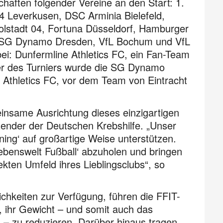
haften folgender Vereine an den Start: 1.
4 Leverkusen, DSC Arminia Bielefeld,
golstadt 04, Fortuna Düsseldorf, Hamburger
9, SG Dynamo Dresden, VfL Bochum und VfL
i: Dunfermline Athletics FC, ein Fan-Team
er des Turniers wurde die SG Dynamo
e Athletics FC, vor dem Team von Eintracht
insame Ausrichtung dieses einzigartigen
zender der Deutschen Krebshilfe. „Unser
ining‘ auf großartige Weise unterstützen.
Lebenswelt Fußball‘ abzuholen und bringen
ekten Umfeld ihres Lieblingsclubs“, so
ichkeiten zur Verfügung, führen die FFIT-
 ihr Gewicht – und somit auch das
s – zu reduzieren. Darüber hinaus tragen