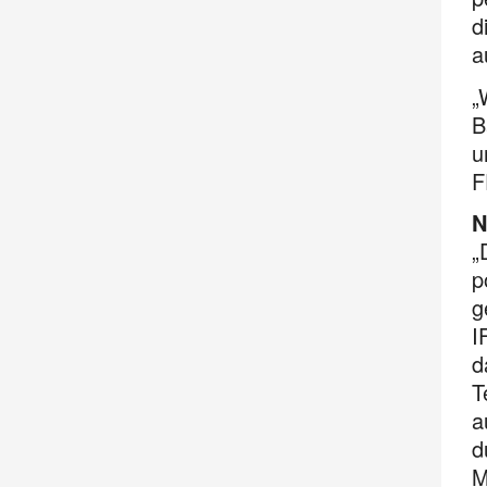
d
a
„
B
u
F
N
„
p
g
I
d
T
a
d
M