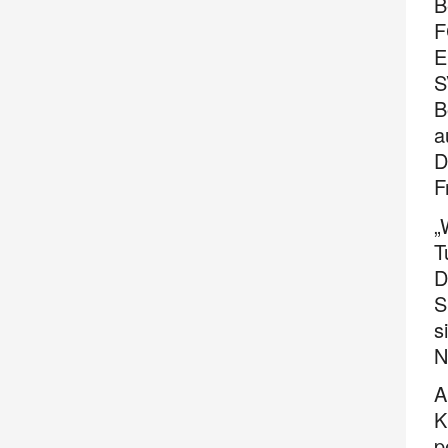
B
F
E
S
B
a
D
F
„
T
D
S
s
N
A
K
p