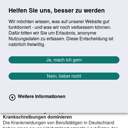
Sprung zur Servicenavigation
Sprung zur Hauptnavigation
Sprung zur Suche
Sprung zum Inhalt
Sprung zum Footer
Helfen Sie uns, besser zu werden
Wir möchten wissen, was auf unserer Website gut
funktioniert - und was wir noch verbessern können.
Suchbegriff:
Dafür bitten wir Sie um Erlaubnis, anonyme
Mob
suchen
Nutzungsdaten zu erfassen. Diese Entscheidung ist
Sie befinden sich hier:
Startseite
Aktuelles
Aktuelle Meldungen
natürlich freiwillig.
Aktuelle Meldungen
Ja, mach ich gern
Nein, lieber nicht
erster
vorheriger
nächs
letz
Zurück zur Übersicht
791
/
1627
16.01.2023
Weitere Informationen
Wird Deutschland immer kränker?
Fehlzeitenhoch wegen Grippe & Co. / Elektronische
Krankschreibungen dominieren
Die Krankmeldungen von Berufstätigen in Deutschland