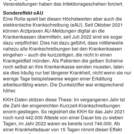
Veranstaltungen haben das Infektionsgeschehen forciert.
Sondereffekt eAU
Eine Rolle spielt bei diesen Höchstwerten aber auch die
elektronische Krankschreibung (eAU). Seit Oktober 2021
können Arztpraxen AU-Meldungen digital an die
Krankenkassen übermitteln, seit Juli 2022 sind sie sogar
dazu verpflichtet. Dies hat dazu geführt, dass mittlerweile
nahezu alle Krankschreibungen bei den Kranken­kassen
eingehen – auch die kurzzeitigen, die nicht in einen
Krankgeldfall münden. Als Patienten die gelben Scheine
noch selbst an ihre Krankenkasse senden mus­sten, taten
sie dies häufig nur bei längerer Krankheit, nicht wenn sie nur
wenige Tage beispielsweise wegen einer Erkältung
arbeitsunfähig waren. Die Dunkelziffer war entsprechend
höher.
KKH-Daten stützen diese These: Im vergangenen Jahr ist
die Zahl der eingereichten Kurzzeit-Krankschreibungen
enorm gestiegen. So registriert die KKH für das Jahr 2021
noch rund 442.000 Atteste von einer Dauer bis zu sieben
Tagen, im Jahr 2022 waren es bereits rund 746.000. Ab
einer Krankheitsdauer von 15 Tagen nimmt dieser Effekt