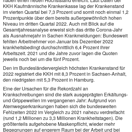
haben einen neuen Höchststand erreicht. Laut Daten der
KKH Kaufmännische Krankenkasse lag der Krankenstand
im vierten Quartal bei 7,3 Prozent und somit noch einmal 1,2
Prozentpunkte über dem bereits außergewöhnlich hohen
Niveau im dritten Quartal 2022. Auch mit Blick auf die
Gesamtjahresanalyse erweist sich das dritte Corona-Jahr
als Ausnahmejahr in Sachen Krankmeldungen: Bundesweit
fehlten Arbeitnehmer von Januar bis Dezember 2022
krankheitsbedingt durchschnittlich 6,4 Prozent ihrer
Arbeitszeit. 2021 und die Jahre zuvor lagen die Quoten
jeweils noch bei um die fünf Prozent.
Den im Bundesländervergleich höchsten Krankenstand für
2022 registriert die KKH mit 8,3 Prozent in Sachsen-Anhalt,
den niedrigsten mit 5,3 Prozent in Hamburg.
Eine der Ursachen für die Rekordzahl an
Krankschreibungen sind die stark ausgeprägten Erkältungs-
und Grippewellen im vergangenen Jahr: Aufgrund von
Atem­wegserkrankungen haben sich die bundesweiten
Fehlzeiten 2022 im Vergleich zu 2021 nahezu verdreifacht
(rund 1,2 Millionen zu 3,3 Millionen Krankheitstagen). Die
größtenteils aufgehobene Maskenpflicht, wieder mehr
Begegnungen auf engerem Raum bei der Arbeit und bei