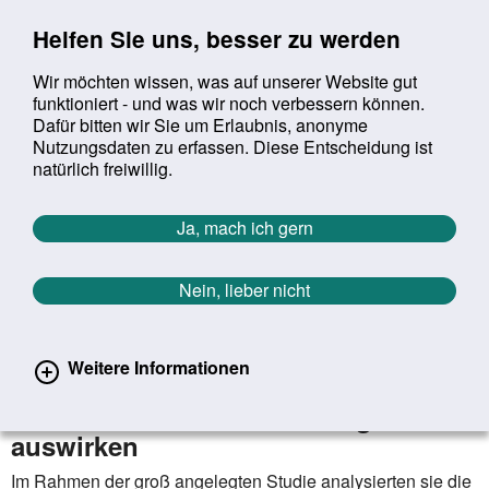
Sprung zur Servicenavigation
Sprung zur Hauptnavigation
Sprung zur Suche
Sprung zum Inhalt
Sprung zum Footer
Helfen Sie uns, besser zu werden
Wir möchten wissen, was auf unserer Website gut
funktioniert - und was wir noch verbessern können.
Suchbegriff:
Dafür bitten wir Sie um Erlaubnis, anonyme
Mob
suchen
Nutzungsdaten zu erfassen. Diese Entscheidung ist
Sie befinden sich hier:
Startseite
Aktuelles
Aktuelle Meldungen
natürlich freiwillig.
Aktuelle Meldungen
Ja, mach ich gern
Nein, lieber nicht
erster
vorheriger
nächs
letz
Zurück zur Übersicht
657
/
1627
06.06.2023
Weitere Informationen
Wie sich berufsbedingte
Luftschadstoffe auf die Lunge
auswirken
Im Rahmen der groß angelegten Studie analysierten sie die