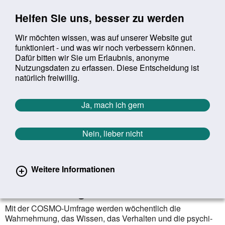
Sprung zur Servicenavigation
Sprung zur Hauptnavigation
Sprung zur Suche
Sprung zum Inhalt
Sprung zum Footer
Helfen Sie uns, besser zu werden
Wir möchten wissen, was auf unserer Website gut
funktioniert - und was wir noch verbessern können.
Suchbegriff:
Dafür bitten wir Sie um Erlaubnis, anonyme
Mob
suchen
Nutzungsdaten zu erfassen. Diese Entscheidung ist
Sie befinden sich hier:
Startseite
Aktuelles
Aktuelle Meldungen
natürlich freiwillig.
Aktuelle Meldungen
Ja, mach ich gern
Nein, lieber nicht
erster
vorheriger
nächs
letz
Zurück zur Übersicht
1552
/
1627
21.04.2020
Weitere Informationen
Wie nimmt die Bevölkerung die
COVID-19-Lage wahr?
Mit der COSMO-Umfrage werden wöchentlich die
Wahrnehmung, das Wissen, das Verhalten und die psychi­