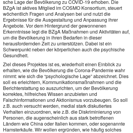
sche Lage der Bevölkerung zu COVID-19 erhoben. Die
BZgA ist aktives Mitglied im COSMO Konsor­tium, steuert
wöchentlich Fragen und Analysen bei und nutzt die
Ergebnisse für die Ausgestaltung und Anpassung ihrer
Angebote. Vor dem Hintergrund der gewonnenen
Erkenntnisse legt die BZgA Maßnahmen und Aktivi­täten auf,
um die Bevölkerung in ihren Bedarfen in dieser
herausfordernden Zeit zu unter­stüt­zen. Dabei ist ein
Schwerpunkt neben der körperlichen auch die psychische
Gesundheit.
Ziel dieses Projektes ist es, wiederholt einen Einblick zu
erhalten, wie die Bevölkerung die Corona-Pande­mie wahr
nimmt: wie sich die “psychologische Lage” abzeichnet. Dies
soll es erleichtern, Kommunikations­maßnahmen und die
Berichterstattung so auszurichten, um der Bevölkerung
korrektes, hilfreiches Wissen anzubieten und
Falschinformationen und Aktionismus vorzubeugen. So soll
z.B. auch versucht werden, medial stark diskutiertes
Verhalten einzuordnen, wie z.B. die Diskriminierung von
Personen, die augen­scheinlich aus stark betroffenen
Ländern wie China oder Italien kommen, oder sogenannte
Hamsterkäufe. Wir wollen ergründen, wie häufig solches