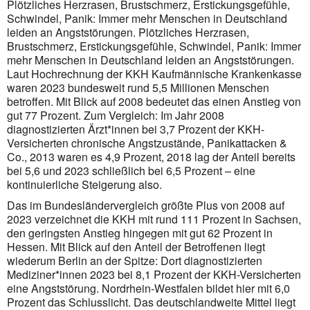
Plötzliches Herzrasen, Brustschmerz, Erstickungsgefühle,
Schwindel, Panik: Immer mehr Menschen in Deutschland
leiden an Angststörungen. Plötzliches Herzrasen,
Brustschmerz, Erstickungsgefühle, Schwindel, Panik: Immer
mehr Menschen in Deutschland leiden an Angststörungen.
Laut Hochrechnung der KKH Kaufmännische Krankenkasse
waren 2023 bundesweit rund 5,5 Millionen Menschen
betroffen. Mit Blick auf 2008 bedeutet das einen Anstieg von
gut 77 Prozent. Zum Vergleich: Im Jahr 2008
diagnostizierten Ärzt*innen bei 3,7 Prozent der KKH-
Versicherten chronische Angstzustände, Panikattacken &
Co., 2013 waren es 4,9 Prozent, 2018 lag der Anteil bereits
bei 5,6 und 2023 schließlich bei 6,5 Prozent – eine
kontinuierliche Steigerung also.
Das im Bundesländervergleich größte Plus von 2008 auf
2023 verzeichnet die KKH mit rund 111 Prozent in Sachsen,
den geringsten Anstieg hingegen mit gut 62 Prozent in
Hessen. Mit Blick auf den Anteil der Betroffenen liegt
wiederum Berlin an der Spitze: Dort diagnostizierten
Mediziner*innen 2023 bei 8,1 Prozent der KKH-Versicherten
eine Angststörung. Nordrhein-Westfalen bildet hier mit 6,0
Prozent das Schlusslicht. Das deutschlandweite Mittel liegt