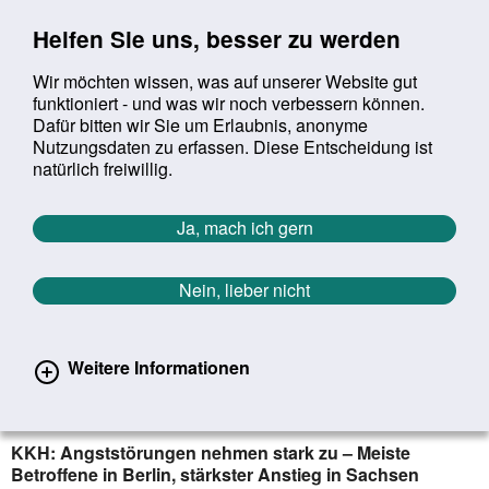
Sprung zur Servicenavigation
Sprung zur Hauptnavigation
Sprung zur Suche
Sprung zum Inhalt
Sprung zum Footer
Helfen Sie uns, besser zu werden
Wir möchten wissen, was auf unserer Website gut
funktioniert - und was wir noch verbessern können.
Suchbegriff:
Dafür bitten wir Sie um Erlaubnis, anonyme
Mob
suchen
Nutzungsdaten zu erfassen. Diese Entscheidung ist
Sie befinden sich hier:
Startseite
Aktuelles
Aktuelle Meldungen
natürlich freiwillig.
Aktuelle Meldungen
Ja, mach ich gern
Nein, lieber nicht
erster
vorheriger
nächs
letz
Zurück zur Übersicht
221
/
1627
27.01.2025
Weitere Informationen
Wenn Sorgen und Furcht den Alltag
bestimmen
KKH: Angststörungen nehmen stark zu – Meiste
Betroffene in Berlin, stärkster Anstieg in Sachsen