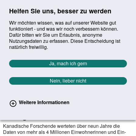
Sprung zur Servicenavigation
Sprung zur Hauptnavigation
Sprung zur Suche
Sprung zum Inhalt
Sprung zum Footer
Helfen Sie uns, besser zu werden
Wir möchten wissen, was auf unserer Website gut
funktioniert - und was wir noch verbessern können.
Suchbegriff:
Dafür bitten wir Sie um Erlaubnis, anonyme
Mob
suchen
Nutzungsdaten zu erfassen. Diese Entscheidung ist
Sie befinden sich hier:
Startseite
Aktuelles
Aktuelle Meldungen
natürlich freiwillig.
Aktuelle Meldungen
Ja, mach ich gern
Nein, lieber nicht
erster
vorheriger
nächs
letz
Zurück zur Übersicht
816
/
1627
09.12.2022
Weitere Informationen
Weniger Grippe, weniger
Schlaganfälle
Kanadische Forschende werteten über neun Jahre die
Daten von mehr als 4 Millionen Einwohner­innen und Ein­