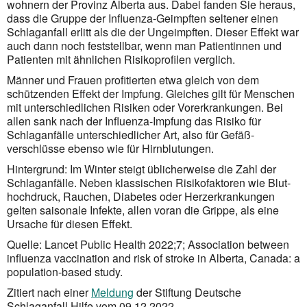
wohnern der Provinz Alberta aus. Dabei fanden Sie heraus,
dass die Gruppe der Influenza-Geimpften seltener einen
Schlag­anfall erlitt als die der Unge­impften. Dieser Effekt war
auch dann noch feststellbar, wenn man Patient­innen und
Patienten mit ähnlichen Risiko­profilen verglich.
Männer und Frauen profitierten etwa gleich von dem
schützenden Effekt der Impfung. Gleiches gilt für Menschen
mit unter­schied­lichen Risiken oder Vor­erkran­kungen. Bei
allen sank nach der Influenza-Impfung das Risiko für
Schlag­anfälle unter­schied­licher Art, also für Gefäß­
verschlüsse ebenso wie für Hirn­blutungen.
Hintergrund: Im Winter steigt üblicherweise die Zahl der
Schlaganfälle. Neben klas­sischen Risiko­faktoren wie Blut­
hoch­druck, Rauchen, Diabetes oder Herz­erkran­kungen
gelten saisonale Infekte, allen voran die Grippe, als eine
Ursache für diesen Effekt.
Quelle: Lancet Public Health 2022;7; Association between
influenza vaccination and risk of stroke in Alberta, Canada: a
population-based study.
Zitiert nach einer
Meldung
der Stiftung Deutsche
Schlaganfall Hilfe vom 09.12.2022