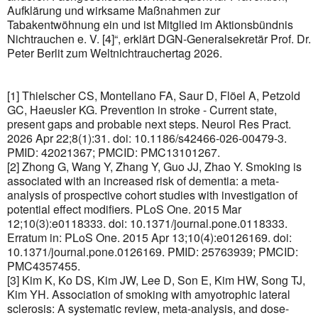
Aufklärung und wirksame Maßnahmen zur
Tabakentwöhnung ein und ist Mitglied im Aktionsbündnis
Nichtrauchen e. V. [4]“, erklärt DGN-Generalsekretär Prof. Dr.
Peter Berlit zum Weltnichtrauchertag 2026.
[1] Thielscher CS, Montellano FA, Saur D, Flöel A, Petzold
GC, Haeusler KG. Prevention in stroke - Current state,
present gaps and probable next steps. Neurol Res Pract.
2026 Apr 22;8(1):31. doi: 10.1186/s42466-026-00479-3.
PMID: 42021367; PMCID: PMC13101267.
[2] Zhong G, Wang Y, Zhang Y, Guo JJ, Zhao Y. Smoking is
associated with an increased risk of dementia: a meta-
analysis of prospective cohort studies with investigation of
potential effect modifiers. PLoS One. 2015 Mar
12;10(3):e0118333. doi: 10.1371/journal.pone.0118333.
Erratum in: PLoS One. 2015 Apr 13;10(4):e0126169. doi:
10.1371/journal.pone.0126169. PMID: 25763939; PMCID:
PMC4357455.
[3] Kim K, Ko DS, Kim JW, Lee D, Son E, Kim HW, Song TJ,
Kim YH. Association of smoking with amyotrophic lateral
sclerosis: A systematic review, meta-analysis, and dose-