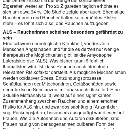
das Demenzrisiko mit der Menge der konsumierten
Zigaretten weiter an: Pro 20 Zigaretten täglich erhöhte es
sich um etwa 34 %. Die Studie zeigte aber auch: Ehemalige
Raucherinnen und Raucher hatten kein erhöhtes Risiko
mehr – es lohnt sich also, das Rauchen aufzugeben.
ALS – Raucherinnen scheinen besonders gefährdet zu
sein
Eine schwere neurologische Krankheit, vor der viele
Menschen Angst haben und für die es derzeit nur wenige
therapeutische Möglichkeiten gibt, ist die Amyotrophe
Lateralsklerose (ALS). Was bisher kaum öffentlich
thematisiert wird, ist, dass Rauchen auch hier einen
relevanten Risikofaktor darstellt. Als mögliche Mechanismen
werden oxidativer Stress, Entzündungsprozesse,
Schädigungen der Mitochondrien, Gefäßschäden sowie
neurotoxische Substanzen im Tabakrauch diskutiert. Eine
aktuelle Metaanalyse [3] weist auf einen signifikanten
Zusammenhang zwischen Rauchen und einem erhöhten
Risiko für ALS hin, und zwar dosisabhängig (Anzahl der
sog. Packungsjahre); besonders ausgeprägt war dieses bei
Frauen. Wie die Autorinnen und Autoren diskutieren, sind
Frauen häufig von der sogenannten bulbären Form der