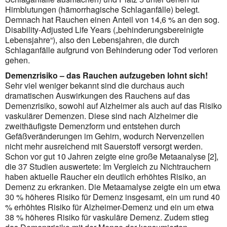
Hirnblutungen (hämorrhagische Schlaganfälle) belegt.
Demnach hat Rauchen einen Anteil von 14,6 % an den sog.
Disability-Adjusted Life Years („behinderungsbereinigte
Lebensjahre“), also den Lebensjahren, die durch
Schlaganfälle aufgrund von Behinderung oder Tod verloren
gehen.
Demenzrisiko – das Rauchen aufzugeben lohnt sich!
Sehr viel weniger bekannt sind die durchaus auch
dramatischen Auswirkungen des Rauchens auf das
Demenzrisiko, sowohl auf Alzheimer als auch auf das Risiko
vaskulärer Demenzen. Diese sind nach Alzheimer die
zweithäufigste Demenzform und entstehen durch
Gefäßveränderungen im Gehirn, wodurch Nervenzellen
nicht mehr ausreichend mit Sauerstoff versorgt werden.
Schon vor gut 10 Jahren zeigte eine große Metaanalyse [2],
die 37 Studien auswertete: Im Vergleich zu Nichtrauchern
haben aktuelle Raucher ein deutlich erhöhtes Risiko, an
Demenz zu erkranken. Die Metaamalyse zeigte ein um etwa
30 % höheres Risiko für Demenz insgesamt, ein um rund 40
% erhöhtes Risiko für Alzheimer-Demenz und ein um etwa
38 % höheres Risiko für vaskuläre Demenz. Zudem stieg