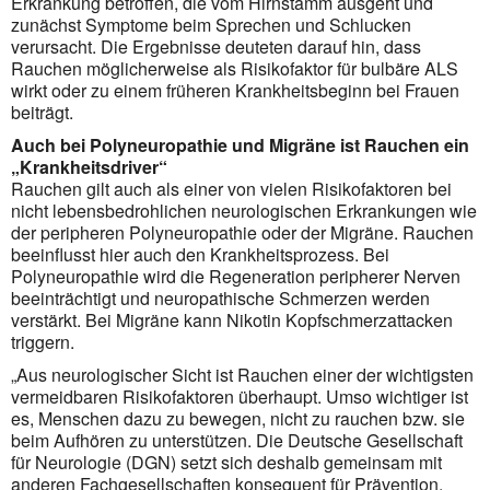
Erkrankung betroffen, die vom Hirnstamm ausgeht und
zunächst Symptome beim Sprechen und Schlucken
verursacht. Die Ergebnisse deuteten darauf hin, dass
Rauchen möglicherweise als Risikofaktor für bulbäre ALS
wirkt oder zu einem früheren Krankheitsbeginn bei Frauen
beiträgt.
Auch bei Polyneuropathie und Migräne ist Rauchen ein
„Krankheitsdriver“
Rauchen gilt auch als einer von vielen Risikofaktoren bei
nicht lebensbedrohlichen neurologischen Erkrankungen wie
der peripheren Polyneuropathie oder der Migräne. Rauchen
beeinflusst hier auch den Krankheitsprozess. Bei
Polyneuropathie wird die Regeneration peripherer Nerven
beeinträchtigt und neuropathische Schmerzen werden
verstärkt. Bei Migräne kann Nikotin Kopfschmerzattacken
triggern.
„Aus neurologischer Sicht ist Rauchen einer der wichtigsten
vermeidbaren Risikofaktoren überhaupt. Umso wichtiger ist
es, Menschen dazu zu bewegen, nicht zu rauchen bzw. sie
beim Aufhören zu unterstützen. Die Deutsche Gesellschaft
für Neurologie (DGN) setzt sich deshalb gemeinsam mit
anderen Fachgesellschaften konsequent für Prävention,