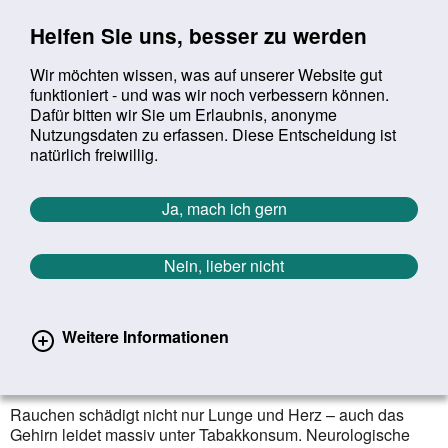
Sprung zur Servicenavigation
Sprung zur Hauptnavigation
Sprung zur Suche
Sprung zum Inhalt
Sprung zum Footer
Helfen Sie uns, besser zu werden
Wir möchten wissen, was auf unserer Website gut
funktioniert - und was wir noch verbessern können.
Suchbegriff:
Dafür bitten wir Sie um Erlaubnis, anonyme
Mob
suchen
Nutzungsdaten zu erfassen. Diese Entscheidung ist
Sie befinden sich hier:
Startseite
Aktuelles
Aktuelle Meldungen
natürlich freiwillig.
Aktuelle Meldungen
Ja, mach ich gern
Nein, lieber nicht
erster
vorheriger
nächs
letz
Zurück zur Übersicht
14
/
1627
01.06.2026
Weitere Informationen
Weltnichtrauchertag: Rauchen
schadet auch dem Gehirn
Rauchen schädigt nicht nur Lunge und Herz – auch das
Gehirn leidet massiv unter Tabakkonsum. Neurologische