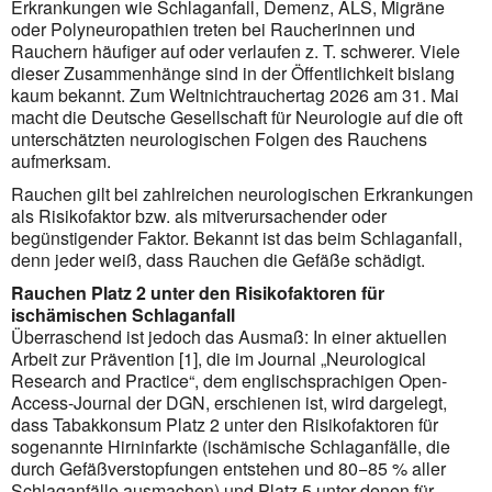
Erkrankungen wie Schlaganfall, Demenz, ALS, Migräne
oder Polyneuropathien treten bei Raucherinnen und
Rauchern häufiger auf oder verlaufen z. T. schwerer. Viele
dieser Zusammenhänge sind in der Öffentlichkeit bislang
kaum bekannt. Zum Weltnichtrauchertag 2026 am 31. Mai
macht die Deutsche Gesellschaft für Neurologie auf die oft
unterschätzten neurologischen Folgen des Rauchens
aufmerksam.
Rauchen gilt bei zahlreichen neurologischen Erkrankungen
als Risikofaktor bzw. als mitverursachender oder
begünstigender Faktor. Bekannt ist das beim Schlaganfall,
denn jeder weiß, dass Rauchen die Gefäße schädigt.
Rauchen Platz 2 unter den Risikofaktoren für
ischämischen Schlaganfall
Überraschend ist jedoch das Ausmaß: In einer aktuellen
Arbeit zur Prävention [1], die im Journal „Neurological
Research and Practice“, dem englischsprachigen Open-
Access-Journal der DGN, erschienen ist, wird dargelegt,
dass Tabakkonsum Platz 2 unter den Risikofaktoren für
sogenannte Hirninfarkte (ischämische Schlaganfälle, die
durch Gefäßverstopfungen entstehen und 80−85 % aller
Schlaganfälle ausmachen) und Platz 5 unter denen für