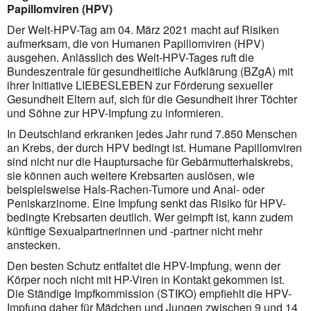
Papillomviren (HPV)
Der Welt-HPV-Tag am 04. März 2021 macht auf Risiken
aufmerksam, die von Humanen Papillomviren (HPV)
ausgehen. Anlässlich des Welt-HPV-Tages ruft die
Bundeszentrale für gesundheitliche Aufklärung (BZgA) mit
ihrer Initiative LIEBESLEBEN zur Förderung sexueller
Gesundheit Eltern auf, sich für die Gesundheit ihrer Töchter
und Söhne zur HPV-Impfung zu informieren.
In Deutschland erkranken jedes Jahr rund 7.850 Menschen
an Krebs, der durch HPV bedingt ist. Humane Papillomviren
sind nicht nur die Hauptursache für Gebärmutterhalskrebs,
sie können auch weitere Krebsarten auslösen, wie
beispielsweise Hals-Rachen-Tumore und Anal- oder
Peniskarzinome. Eine Impfung senkt das Risiko für HPV-
bedingte Krebsarten deutlich. Wer geimpft ist, kann zudem
künftige Sexualpartnerinnen und -partner nicht mehr
anstecken.
Den besten Schutz entfaltet die HPV-Impfung, wenn der
Körper noch nicht mit HP-Viren in Kontakt gekommen ist.
Die Ständige Impfkommission (STIKO) empfiehlt die HPV-
Impfung daher für Mädchen und Jungen zwischen 9 und 14