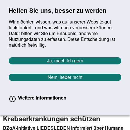
Sprung zur Servicenavigation
Sprung zur Hauptnavigation
Sprung zur Suche
Sprung zum Inhalt
Sprung zum Footer
Helfen Sie uns, besser zu werden
Wir möchten wissen, was auf unserer Website gut
funktioniert - und was wir noch verbessern können.
Suchbegriff:
Dafür bitten wir Sie um Erlaubnis, anonyme
Mob
suchen
Nutzungsdaten zu erfassen. Diese Entscheidung ist
Sie befinden sich hier:
Startseite
Aktuelles
Aktuelle Meldungen
natürlich freiwillig.
Aktuelle Meldungen
Ja, mach ich gern
Nein, lieber nicht
erster
vorheriger
nächs
letz
Zurück zur Übersicht
1372
/
1627
01.03.2021
Weitere Informationen
Welt-HPV-Tag: Impfung kann junge
Menschen vor späteren
Krebserkrankungen schützen
BZgA-Initiative LIEBESLEBEN informiert über Humane