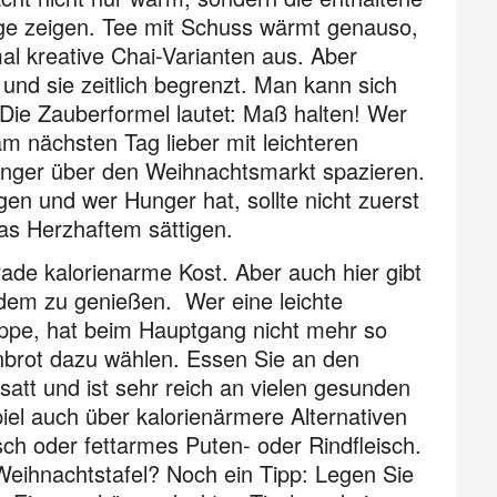
ge zeigen. Tee mit Schuss wärmt genauso,
mal kreative Chai-Varianten aus. Aber
 und sie zeitlich begrenzt. Man kann sich
ie Zauberformel lautet: Maß halten! Wer
 am nächsten Tag lieber mit leichteren
Hunger über den Weihnachtsmarkt spazieren.
en und wer Hunger hat, sollte nicht zuerst
was Herzhaftem sättigen.
ade kalorienarme Kost. Aber auch hier gibt
zdem zu genießen. Wer eine leichte
Suppe, hat beim Hauptgang nicht mehr so
ornbrot dazu wählen. Essen Sie an den
satt und ist sehr reich an vielen gesunden
iel auch über kalorienärmere Alternativen
h oder fettarmes Puten- oder Rind­fleisch.
eihnachtstafel? Noch ein Tipp: Legen Sie