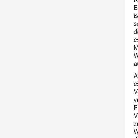
E
i
s
d
e
M
W
a
A
e
V
v
F
V
z
W