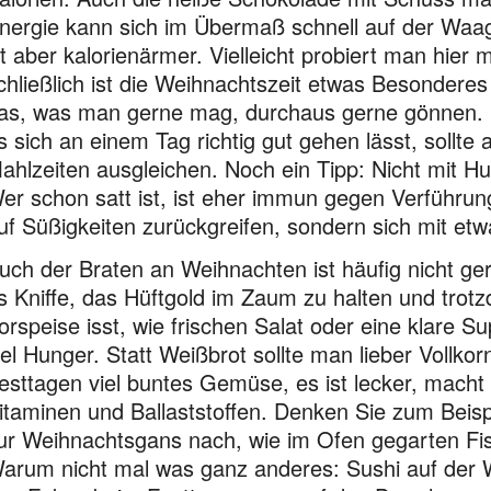
nergie kann sich im Übermaß schnell auf der Waa
st aber kalorienärmer. Vielleicht probiert man hier 
chließlich ist die Weihnachtszeit etwas Besonderes
as, was man gerne mag, durchaus gerne gönnen. D
s sich an einem Tag richtig gut gehen lässt, sollte
ahlzeiten ausgleichen. Noch ein Tipp: Nicht mit 
er schon satt ist, ist eher immun gegen Verführung
uf Süßigkeiten zurückgreifen, sondern sich mit et
uch der Braten an Weihnachten ist häufig nicht ger
s Kniffe, das Hüftgold im Zaum zu halten und trot
orspeise isst, wie frischen Salat oder eine klare 
iel Hunger. Statt Weißbrot sollte man lieber Vollk
esttagen viel buntes Gemüse, es ist lecker, macht 
itaminen und Ballast­stoffen. Denken Sie zum Beisp
ur Weihnachtsgans nach, wie im Ofen gegarten Fisc
arum nicht mal was ganz anderes: Sushi auf der W