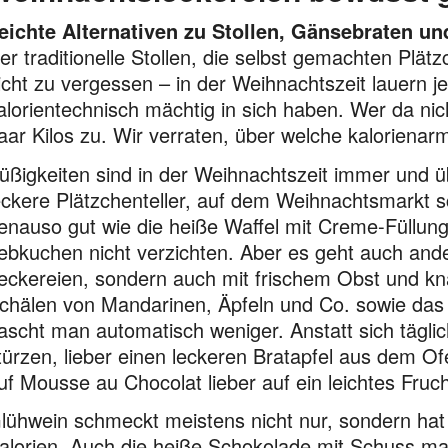
eichte Alternativen zu Stollen, Gänsebraten un
er traditionelle Stollen, die selbst gemachten Plä
icht zu vergessen – in der Weihnachtszeit lauern 
alorientechnisch mächtig in sich haben. Wer da nic
aar Kilos zu. Wir verraten, über welche kaloriena
üßigkeiten sind in der Weihnachtszeit immer und üb
eckere Plätzchenteller, auf dem Weihnachts­markt
enauso gut wie die heiße Waffel mit Creme-Füllu
ebkuchen nicht verzichten. Aber es geht auch ander
eckereien, sondern auch mit frischem Obst und k
chälen von Mandarinen, Äpfeln und Co. sowie das
ascht man auto­matisch weniger. Anstatt sich tägl
türzen, lieber einen leckeren Bratapfel aus dem O
uf Mousse au Chocolat lieber auf ein leichtes Fruc
lühwein schmeckt meistens nicht nur, sondern hat
alorien. Auch die heiße Schokolade mit Schuss ma