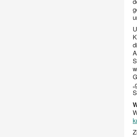
d
g
u
U
K
d
A
S
w
G
„
S
W
W
k
Z