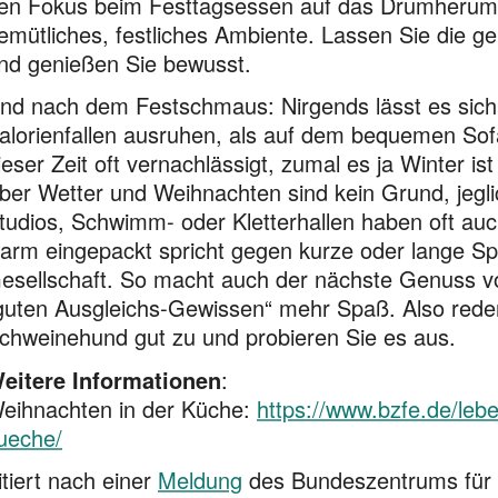
en Fokus beim Festtagsessen auf das Drumherum.
emütliches, festliches Ambiente. Lassen Sie die ge
nd genießen Sie bewusst.
nd nach dem Festschmaus: Nirgends lässt es sic
alorienfallen ausruhen, als auf dem bequemen Sof
ieser Zeit oft vernachlässigt, zumal es ja Winter is
ber Wetter und Weihnachten sind kein Grund, jeglic
tudios, Schwimm- oder Kletterhallen haben oft auc
arm eingepackt spricht gegen kurze oder lange Sp
esellschaft. So macht auch der nächste Genuss v
guten Ausgleichs-Gewissen“ mehr Spaß. Also rede
chweinehund gut zu und probieren Sie es aus.
eitere Informationen
:
eihnachten in der Küche:
https://www.bzfe.de/lebe
ueche/
itiert nach einer
Meldung
des Bundeszentrums für