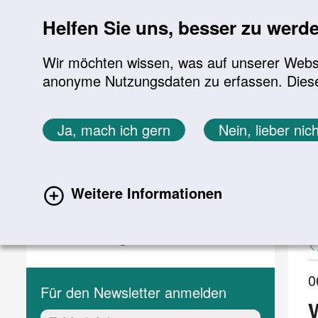
Sprung zur Servicenavigation
Sprung zur Hauptnavigation
Sprung zur Suche
Sprung zum Inhalt
Sprung zum Footer
Helfen Sie uns, besser zu werd
Wir möchten wissen, was auf unserer Websit
anonyme Nutzungsdaten zu erfassen. Diese En
Aktuelles
Themen
Sie befinden sich hier:
Ja, mach ich gern
Nein, lieber nich
Startseite
Aktuelles
Aktuelle Meldungen
Aktuelles
A
Weitere Informationen
(current)
Aktuelle Meldungen
Veranstaltungen
0
Für den Newsletter anmelden