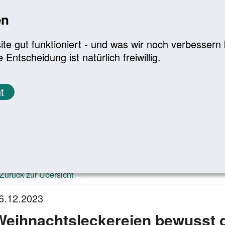
en
a
|
A+
Leichte Sprache
e gut funktioniert - und was wir noch verbessern k
tscheidung ist natürlich freiwillig.
Infomaterial
Service
t
ktuelle Meldungen
Zurück zur Übersicht
6.12.2023
Weihnachtsleckereien bewusst 