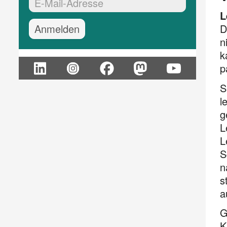
EMail-Adresse:*
L
D
n
k
p
S
l
g
L
L
S
n
s
a
G
K