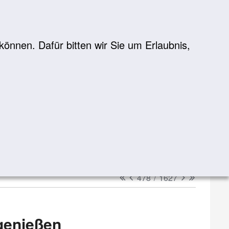
önnen. Dafür bitten wir Sie um Erlaubnis,
Suche
suchen
erster
vorheriger
nächster
letzter
478
/
1627
genießen