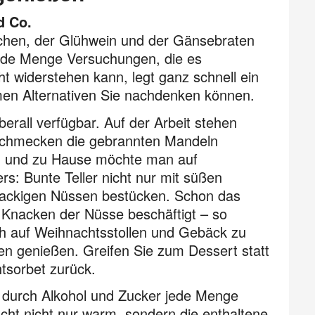
d Co.
tzchen, der Glühwein und der Gänsebraten
jede Menge Versu­chungen, die es
ht widerstehen kann, legt ganz schnell ein
rmen Alternativen Sie nachdenken können.
erall verfügbar. Auf der Arbeit stehen
 schmecken die gebrannten Mandeln
ng und zu Hause möchte man auf
s: Bunte Teller nicht nur mit süßen
nackigen Nüssen bestücken. Schon das
 Knacken der Nüsse beschäftigt – so
ich auf Weihnachtsstollen und Gebäck zu
fen genießen. Greifen Sie zum Dessert statt
htsorbet zurück.
 durch Alkohol und Zucker jede Menge
cht nicht nur warm, sondern die enthaltene