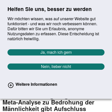
Sprung zur Servicenavigation
Sprung zur Hauptnavigation
Sprung zur Suche
Sprung zum Inhalt
Sprung zum Footer
Helfen Sie uns, besser zu werden
Wir möchten wissen, was auf unserer Website gut
funktioniert - und was wir noch verbessern können.
Suchbegriff:
Dafür bitten wir Sie um Erlaubnis, anonyme
Mob
suchen
Nutzungsdaten zu erfassen. Diese Entscheidung ist
Sie befinden sich hier:
Startseite
Aktuelles
Aktuelle Meldungen
natürlich freiwillig.
Aktuelle Meldungen
Ja, mach ich gern
Nein, lieber nicht
erster
vorheriger
nächs
letz
Zurück zur Übersicht
38
/
1627
13.04.2026
Weitere Informationen
Was passiert, wenn Männer sich
nicht „männlich genug“ fühlen?
Meta-Analyse zu Bedrohung der
Männlichkeit gibt Aufschluss