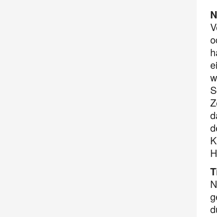
N
V
o
h
e
w
S
Z
d
d
K
H
T
N
g
d