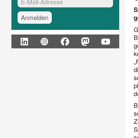
EMail-Adresse:*
S
g
G
B
g
k
„
d
s
p
d
B
s
Z
S
s