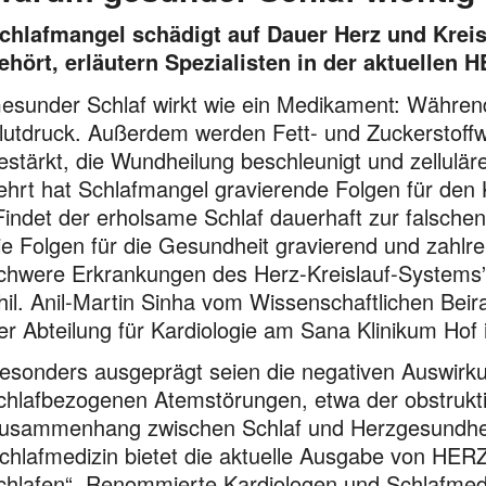
chlafmangel schädigt auf Dauer Herz und Krei
ehört, erläutern Spezialisten in der aktuellen 
esunder Schlaf wirkt wie ein Medikament: Währen
lutdruck. Außerdem werden Fett- und Zuckerstoff
estärkt, die Wundheilung beschleunigt und zellul
ehrt hat Schlafmangel gravierende Folgen für den 
Findet der erholsame Schlaf dauerhaft zur falschen
ie Folgen für die Gesundheit gravierend und zahlrei
chwere Erkrankungen des Herz-Kreislauf-Systems”, 
hil. Anil-Martin Sinha vom Wissenschaftlichen Beir
er Abteilung für Kardiologie am Sana Klinikum Hof
esonders ausgeprägt seien die negativen Auswirku
chlafbezogenen Atemstörungen, etwa der obstrukt
usammenhang zwischen Schlaf und Herzgesundheit
chlafmedizin bietet die aktuelle Ausgabe von HER
chlafen“. Renommierte Kardiologen und Schlaf­med