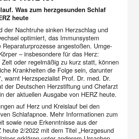
slauf. Was zum herzgesunden Schlaf
HERZ heute
d der Nachtruhe sinken Herzschlag und
wechsel optimiert, das Immunsystem
äre Reparaturprozesse angestoßen. Umge­
Körper – insbesondere für das Herz:
 Zeit oder regelmäßig zu kurz statt, können
che Krank­heiten die Folge sein, darunter
warnt Herzspezialist Prof. Dr. med. Dr.
at der Deutschen Herzstiftung und Chefarzt
 in der aktuellen Ausgabe von HERZ heute.
ngen auf Herz und Kreislauf bei den
iven Schlafapnoe. Mehr Informationen zum
 sowie neue Erkenntnisse aus der
Z heute 2/2022 mit dem Titel „Herzgesund
i­ziner erklären unter anderem Ursachen