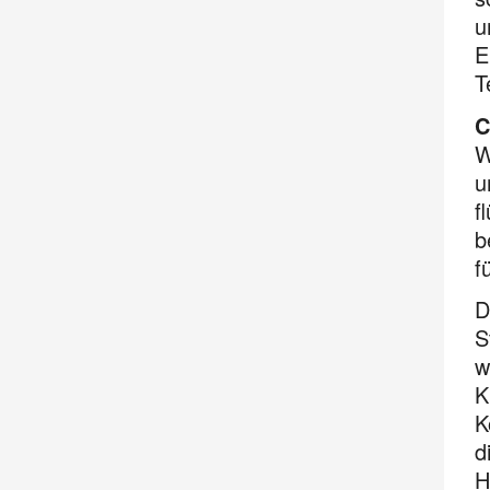
u
E
T
C
W
u
f
b
f
D
S
w
K
K
d
H