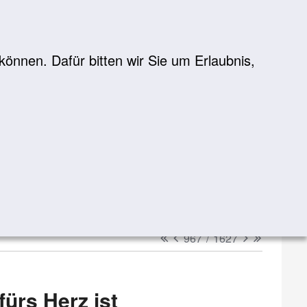
önnen. Dafür bitten wir Sie um Erlaubnis,
Suche
suchen
erster
vorheriger
nächster
letzter
967
/
1627
ürs Herz ist