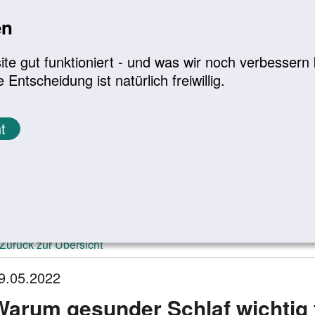
en
a
|
A+
Leichte Sprache
e gut funktioniert - und was wir noch verbessern k
tscheidung ist natürlich freiwillig.
Infomaterial
Service
t
ktuelle Meldungen
Zurück zur Übersicht
9.05.2022
Warum gesunder Schlaf wichtig f