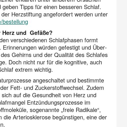
geben Tipps für einen besseren Schlaf.
der Herzstiftung ange­fordert werden unter
/bestellung
r Herz und Gefäße?
n den verschiedenen Schlafphasen formt
ha. Erinnerungen würden gefestigt und Über­
t des Gehirns und der Qualität des Schlafes
. Doch nicht nur für die kognitive, auch
Schlaf extrem wichtig.
aturprozesse angeschaltet und bestimmte
a der Fett- und Zucker­stoff­wechsel. Zudem
as sich auf die Gesundheit von Herz und
chlafmangel Entzündungsprozesse im
fmoleküle, sogenannte „freie Radikale“,
die Arteriosklerose begünstigen, eine der
n.