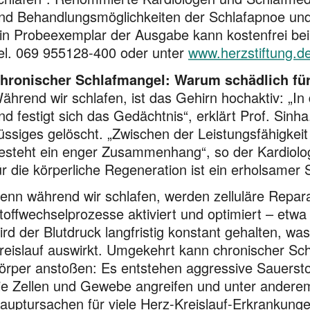
nd Behandlungsmöglichkeiten der Schlafapnoe und 
in Probeexemplar der Ausgabe kann kostenfrei bei 
el. 069 955128-400 oder unter
www.herzstiftung.de
hronischer Schlafmangel: Warum schädlich fü
ährend wir schlafen, ist das Gehirn hochaktiv: „I
nd festigt sich das Gedächtnis“, erklärt Prof. Sin
lüssiges gelöscht. „Zwischen der Leistungsfähigkei
esteht ein enger Zusammen­hang“, so der Kardiologe
ür die körperliche Regeneration ist ein erholsamer 
enn während wir schlafen, werden zelluläre Repar
toff­wechsel­­prozesse aktiviert und optimiert – etw
ird der Blut­druck langfristig konstant gehalten, w
reislauf auswirkt. Umge­kehrt kann chronischer S
örper anstoßen: Es entstehen aggressive Sauerstof
ie Zellen und Gewebe angreifen und unter anderem 
auptursachen für viele Herz-Kreislauf-Erkrankunge