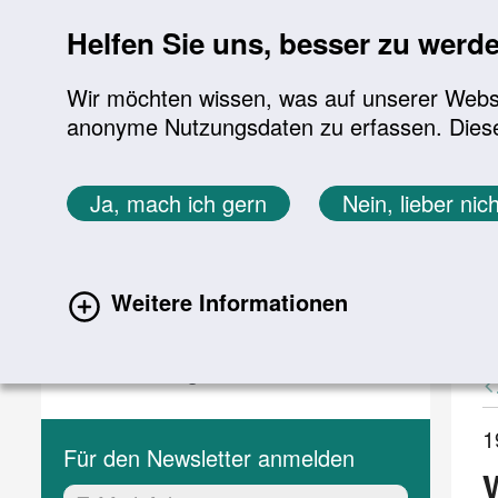
Sprung zur Servicenavigation
Sprung zur Hauptnavigation
Sprung zur Suche
Sprung zum Inhalt
Sprung zum Footer
Helfen Sie uns, besser zu werd
Wir möchten wissen, was auf unserer Websit
anonyme Nutzungsdaten zu erfassen. Diese En
Aktuelles
Themen
Sie befinden sich hier:
Ja, mach ich gern
Nein, lieber nich
Startseite
Aktuelles
Aktuelle Meldungen
Aktuelles
A
Weitere Informationen
(current)
Aktuelle Meldungen
Veranstaltungen
1
Für den Newsletter anmelden