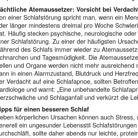
ächtliche Atemaussetzer: Vorsicht bei Verdach
on einer Schlafstörung spricht man, wenn ein Me
der länger mindestens dreimal pro Woche Schwieri
at. Häufig stecken psychische, neurologische oder
iner Schlafstörung. Zu einer der häufigsten Ursach
ährend des Schlafs immer wieder zu Atem­aus­set
chnarchen und Tagesmüdigkeit. Die Atemaussetzer
ellen und Organe werden nicht mehr ausreichend mi
ann in einen Alarmzustand, Blutdruck und Herzfreq
er Verdacht auf eine Schlafapnoe, sollten Betroffe
ardiologe und warnt: „Eine unbehandelte Schlafapno
erzschwäche und Schlaganfall und verkürzt die L
ipps für einen besseren Schlaf
eben körperlichen Ursachen können auch Stress,
enerell ein ungesunder Lebensstil Schlafstörungen
urchschläft, sollte daher abends nur leichte, prote