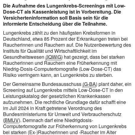
Die Aufnahme des Lungenkrebs-Screenings mit Low-
Dose-CT als Kassenleistung ist in Vorbereitung. Die
Versicherteninformation soll Basis sein für die
informierte Entscheidung über die Teilnahme.
Lungenkrebs zählt zu den häufigsten Krebsformen in
Deutschland, etwa 85 Prozent der Erkrankungen treten bei
Raucherinnen und Rauchern auf. Die Nutzenbewertung des
Instituts für Qualität und Wirtschaftlichkeit im
Gesundheitswesen
(IQWiG
) hat gezeigt, dass bei starken
Raucherinnen und Rauchern eine Früherkennung mit
Niedrig-Dosis-Computertomografie (Low-Dose-CT) das
Risiko
verringern kann, an Lungenkrebs zu sterben.
Der Gemeinsame Bundesausschuss
(G-BA
) plant daher, ein
Screening auf Lungenkrebs mittels Low-Dose-CT in den
Leistungskatalog der gesetzlichen Krankenkassen
aufzunehmen. Die rechtliche Grundlage dafür schafft eine
im Juli 2024 in Kraft getretene Verordnung des
Bundesministeriums für Umwelt und Verbraucherschutz
(
BMUV
). Demnach darf eine Niedrigdosis-
Computertomografie zur Früherkennung von Lungenkrebs
bei starken (Ex-)Raucherinnen und -Raucher im Alter