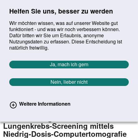
Sprung zur Servicenavigation
Sprung zur Hauptnavigation
Sprung zur Suche
Sprung zum Inhalt
Sprung zum Footer
Helfen Sie uns, besser zu werden
Wir möchten wissen, was auf unserer Website gut
funktioniert - und was wir noch verbessern können.
Suchbegriff:
Dafür bitten wir Sie um Erlaubnis, anonyme
Mob
suchen
Nutzungsdaten zu erfassen. Diese Entscheidung ist
Sie befinden sich hier:
Startseite
Aktuelles
Aktuelle Meldungen
natürlich freiwillig.
Aktuelle Meldungen
Ja, mach ich gern
Nein, lieber nicht
erster
vorheriger
nächs
letz
Zurück zur Übersicht
175
/
1627
04.04.2025
Weitere Informationen
Versicherteninformation mit
Entscheidungshilfe zum
Lungenkrebs-Screening mittels
Niedrig-Dosis-Computertomografie