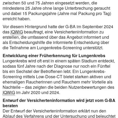
zwischen 50 und 75 Jahren eingesetzt werden, die
mindestens 25 Jahre ohne lange Unterbrechung geraucht
und dabei 15 Packungsjahre (Jahre mal Packung pro Tag)
erreicht haben.
Vor diesem Hintergrund hatte der
G-BA
im September 2024
das
IQWiG
beauftragt, eine Versicherteninformation zu
erstellen, die umfassend über das Angebot informiert und
als Entscheidungshilfe die informierte Entscheidung über
die Teilnahme am Lungenkrebs-Screening unterstützt.
Entwicklung einer Früherkennung für Lungenkrebs
Lungenkrebs wird oft erst in einem späten Stadium entdeckt,
sodass fünf Jahre nach der Diagnose nur noch ein Fünftel
bis ein Sechstel der Betroffenen lebt. Ein Lungenkrebs-
Screening mittels Low-Dose-CT bietet starken aktiven und
ehemaligen Raucherinnen und Rauchern mehr Vorteile als
Nachteile – das zeigten die beiden Nutzenbewertungen des
IQWiG
im Jahr 2020 und 2024.
Entwurf der Versicherteninformation wird jetzt vom G-BA
beraten
Der Entwurf der Versicherteninformation erklärt nun den
Ablauf des Verfahrens und der Untersuchung und beleuchtet