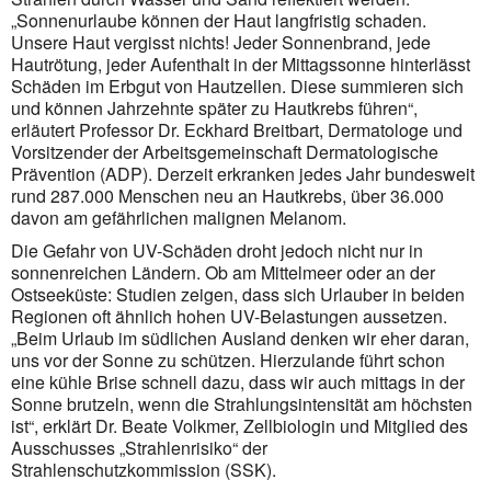
„Sonnenurlaube können der Haut langfristig schaden.
Unsere Haut vergisst nichts! Jeder Sonnenbrand, jede
Hautrötung, jeder Aufenthalt in der Mittagssonne hinterlässt
Schäden im Erbgut von Hautzellen. Diese summieren sich
und können Jahrzehnte später zu Hautkrebs führen“,
erläutert Professor Dr. Eckhard Breitbart, Dermatologe und
Vorsitzender der Arbeitsgemeinschaft Dermatologische
Prävention (ADP). Derzeit erkranken jedes Jahr bundesweit
rund 287.000 Menschen neu an Hautkrebs, über 36.000
davon am gefährlichen malignen Melanom.
Die Gefahr von UV-Schäden droht jedoch nicht nur in
sonnenreichen Ländern. Ob am Mittelmeer oder an der
Ostseeküste: Studien zeigen, dass sich Urlauber in beiden
Regionen oft ähnlich hohen UV-Belastungen aussetzen.
„Beim Urlaub im südlichen Ausland denken wir eher daran,
uns vor der Sonne zu schützen. Hierzulande führt schon
eine kühle Brise schnell dazu, dass wir auch mittags in der
Sonne brutzeln, wenn die Strahlungsintensität am höchsten
ist“, erklärt Dr. Beate Volkmer, Zellbiologin und Mitglied des
Ausschusses „Strahlenrisiko“ der
Strahlenschutzkommission (SSK).