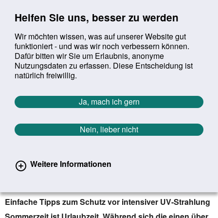
Sprung zur Servicenavigation
Sprung zur Hauptnavigation
Sprung zur Suche
Sprung zum Inhalt
Sprung zum Footer
Helfen Sie uns, besser zu werden
Wir möchten wissen, was auf unserer Website gut
funktioniert - und was wir noch verbessern können.
Suchbegriff:
Dafür bitten wir Sie um Erlaubnis, anonyme
Mob
suchen
Nutzungsdaten zu erfassen. Diese Entscheidung ist
Sie befinden sich hier:
Startseite
Aktuelles
Aktuelle Meldungen
natürlich freiwillig.
Aktuelle Meldungen
Ja, mach ich gern
Nein, lieber nicht
erster
vorheriger
nächs
letz
Zurück zur Übersicht
1249
/
1627
07.07.2021
Weitere Informationen
Urlaubssonne geniessen – Hautkrebs
vermeiden
Einfache Tipps zum Schutz vor intensiver UV-Strahlung
Sommerzeit ist Urlaubzeit. Während sich die einen über