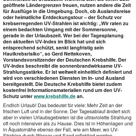
geöffnete Ländergrenzen freuen, nutzen andere die Zeit
für Ausflüge in die Umgebung. Doch, ob Auslandsreise
oder heimatliche Entdeckungstour – der Schutz vor
krebserregenden UV-Strahlen ist wichtig: „Wir raten zu
einem bedachten Umgang mit der Sommersonne,
gerade in der Urlaubszeit. Wer bei der Tagesplanung
den aktuellen UV-Index im Blick hat und sich
entsprechend schützt, senkt langfristig sein
Hautkrebsrisiko“, so Gerd Nettekoven,
Vorstandsvorsitzender der Deutschen Krebshilfe. Der
UV-Index beschreibt die sonnenbrandwirksame UV-
Strahlungsstärke. Er ist weltweit einheitlich definiert und
wird von verschiedenen Diensten im In- und Ausland
bereitgestellt. Die Deutsche Krebshilfe bietet zudem
kostenfrei Informationsmaterialien rund um den UV-
Schutz unter
www.krebshilfe.de
an.
Endlich Urlaub! Das bedeutet für viele: Mehr Zeit an der
frischen Luft und in der Sonne. Der Tagesablauf ändert sich
aber in vielen Urlaubsgebieten ist die ultraviolette Strahlung
oft noch intensiver als zu Hause. Dies ist in Höhenlagen und
in Äquatornähe ebenso der Fall, wie am Meer, wo UV-
Strahlen durch Wasser und Sand reflektiert werden.