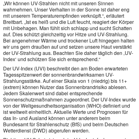
„Wir können UV-Strahlen nicht mit unseren Sinnen
wahrnehmen. Unser Verhalten in der Sonne ist daher eng
mit unserem Temperaturempfinden verknüpft.“, erläutert
Breitbart. „Ist es heiß und die Luft feucht, reagiert der Körper
mit Unbehagen. Man fühlt sich schlapp und sucht Schatten
auf. Dies schützt gleichzeitig vor Hitze und UV-Strahlung.
Bei angenehmer Wärme und trockener Luft hingegen halten
wir uns gern draußen auf und setzen unsere Haut verstärkt
der UV-Strahlung aus. Beachten Sie daher täglich den ‚UV-
Index‘ und schützen Sie sich entsprechend.“
Der UV-Index (UVI) beschreibt den am Boden erwarteten
Tagesspitzenwert der sonnenbrandwirksamen UV-
Strahlungsstärke. Auf einer Skala von 1 (niedrig) bis 11+
(extrem) können Nutzer das Sonnenbrandrisiko ablesen.
Jedem Skalenwert sind dabei entsprechende
Sonnenschutzmaßnahmen zugeordnet. Der UV-Index wurde
von der Weltgesundheitsorganisation (WHO) definiert und
ist weltweit einheitlich. Aktuelle Werte und Prognosen für
das In- und Ausland können unter anderem beim
Bundesamt für Strahlenschutz (BfS) und beim Deutschen
Wetterdienst (DWD) abgerufen werden.