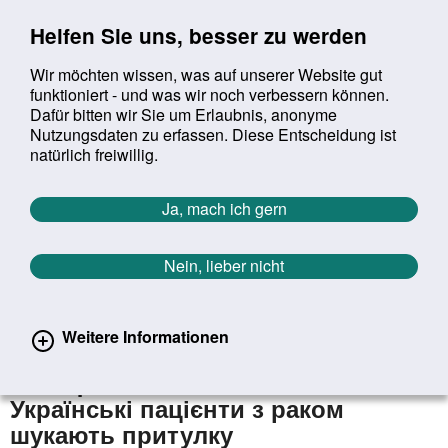
Sprung zur Servicenavigation
Sprung zur Hauptnavigation
Sprung zur Suche
Sprung zum Inhalt
Sprung zum Footer
Helfen Sie uns, besser zu werden
Wir möchten wissen, was auf unserer Website gut
funktioniert - und was wir noch verbessern können.
Suchbegriff:
Dafür bitten wir Sie um Erlaubnis, anonyme
Mob
suchen
Nutzungsdaten zu erfassen. Diese Entscheidung ist
Sie befinden sich hier:
Startseite
Aktuelles
Aktuelle Meldungen
natürlich freiwillig.
Aktuelle Meldungen
Ja, mach ich gern
Nein, lieber nicht
erster
vorheriger
nächs
letz
Zurück zur Übersicht
1019
/
1627
23.03.2022
Weitere Informationen
Ukrainische Krebspatientinnen und
Krebspatienten auf der Flucht /
Українські пацієнти з раком
шукають притулку