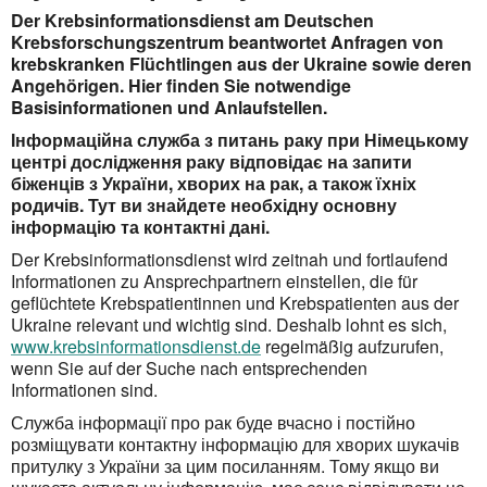
Der Krebsinformationsdienst am Deutschen
Krebsforschungszentrum beantwortet Anfragen von
krebskranken Flüchtlingen aus der Ukraine sowie deren
Angehörigen. Hier finden Sie notwendige
Basisinformationen und Anlaufstellen.
Інформаційна служба з питань раку при Німецькому
центрі дослідження раку відповідає на запити
біженців з України, хворих на рак, а також їхніх
родичів. Тут ви знайдете необхідну основну
інформацію та контактні дані.
Der Krebsinformationsdienst wird zeitnah und fortlaufend
Informationen zu Ansprechpartnern einstellen, die für
geflüchtete Krebspatientinnen und Krebspatienten aus der
Ukraine relevant und wichtig sind. Deshalb lohnt es sich,
www.krebsinformationsdienst.de
regelmäßig aufzurufen,
wenn Sie auf der Suche nach entsprechenden
Informationen sind.
Служба інформації про рак буде вчасно і постійно
розміщувати контактну інформацію для хворих шукачів
притулку з України за цим посиланням. Тому якщо ви