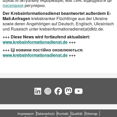
шукаєте актуальну інформацію, має сенс відвідувати це
посилання
регулярно.
Der Krebsinformationsdienst beantwortet außerdem E-
Mail-Anfragen
krebskranker Flüchtlinge aus der Ukraine
sowie deren Angehörigen auf Deutsch, Englisch, Ukrainisch
und Russisch unter krebsinformationsdienst(at)dkfz.de.
+++ Diese News wird fortlaufend aktualisiert:
www.krebsinformationsdienst.de
+++
+++ Ці новини постійно оновлюються:
www.krebsinformationsdienst.de
+++
Social Bookmarks
Fußbereich
Impressum
Datenschutz
Kontakt
Qualität
Sitemap