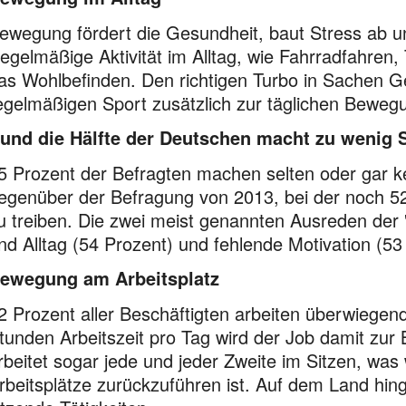
ewegung fördert die Gesundheit, baut Stress ab und
egel­mäßige Aktivität im Alltag, wie Fahrrad­fahren,
as Wohl­befinden. Den richtigen Turbo in Sachen Ge
egel­mäßigen Sport zusätzlich zur täglichen Beweg
und die Hälfte der Deutschen macht zu wenig 
5 Prozent der Befragten machen selten oder gar ke
egen­über der Befragung von 2013, bei der noch 52
u treiben. Die zwei meist genannten Aus­reden de
nd Alltag (54 Prozent) und fehlende Motivation (53
ewegung am Arbeitsplatz
2 Prozent aller Beschäftigten arbeiten überwiegend 
tunden Arbeitszeit pro Tag wird der Job damit zur 
rbeitet sogar jede und jeder Zweite im Sitzen, was
rbeits­plätze zurück­zu­führen ist. Auf dem Land hin