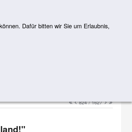
önnen. Dafür bitten wir Sie um Erlaubnis,
Suche
suchen
erster
vorheriger
nächster
letzter
824
/
1627
land!"