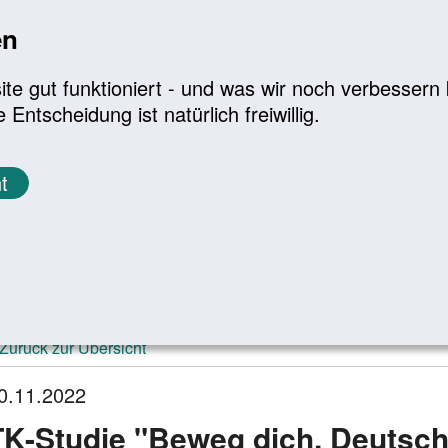
en
a
|
A+
Leichte Sprache
e gut funktioniert - und was wir noch verbessern k
tscheidung ist natürlich freiwillig.
Infomaterial
Service
t
ktuelle Meldungen
Zurück zur Übersicht
0.11.2022
TK-Studie "Beweg dich, Deutsch­