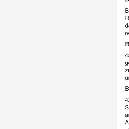
B
R
d
r
R
4
g
z
u
B
4
S
a
A