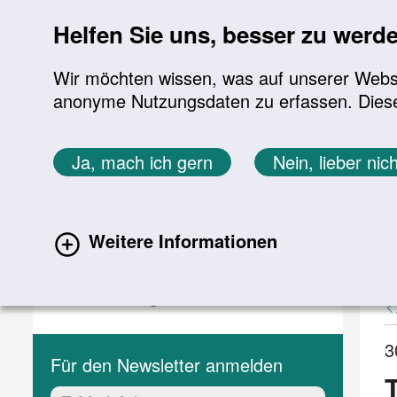
Sprung zur Servicenavigation
Sprung zur Hauptnavigation
Sprung zur Suche
Sprung zum Inhalt
Sprung zum Footer
Helfen Sie uns, besser zu werd
Wir möchten wissen, was auf unserer Websit
anonyme Nutzungsdaten zu erfassen. Diese En
Aktuelles
Themen
Sie befinden sich hier:
Ja, mach ich gern
Nein, lieber nich
Startseite
Aktuelles
Aktuelle Meldungen
Aktuelles
A
Weitere Informationen
(current)
Aktuelle Meldungen
Veranstaltungen
3
Für den Newsletter anmelden