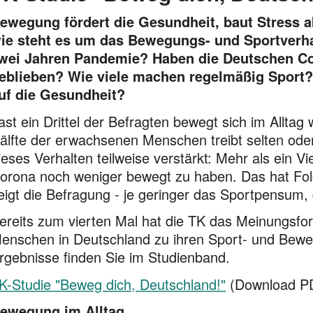
ewegung fördert die Gesundheit, baut Stress 
ie steht es um das Bewegungs- und Sport­verh
wei Jahren Pandemie? Haben die Deutschen Cor
eblieben? Wie viele machen regel­mäßig Sport?
uf die Gesund­heit?
ast ein Drittel der Befragten bewegt sich im Alltag
älfte der erwachs­enen Menschen treibt selten oder
ieses Verhalten teil­weise verstärkt: Mehr als ein V
orona noch weniger bewegt zu haben. Das hat Fol
eigt die Befragung - je geringer das Sport­pensum, d
ereits zum vierten Mal hat die TK das Meinungsfors
enschen in Deutschland zu ihren Sport- und Bewe
rgebnisse finden Sie im Studienband.
K-Studie "Beweg dich, Deutsch­land!"
(Download PD
ewegung im Alltag