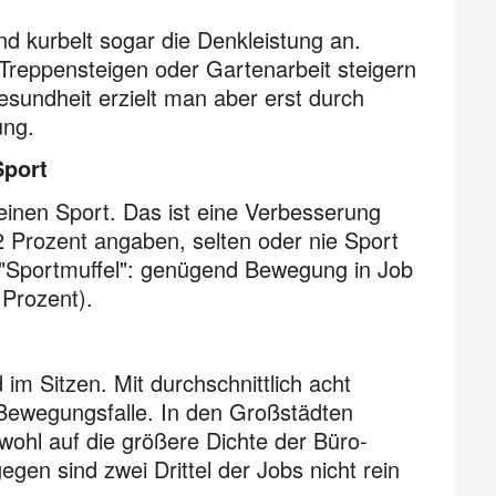
 kurbelt sogar die Denk­leistung an.
 Treppen­steigen oder Garten­arbeit steigern
sund­heit erzielt man aber erst durch
ung.
Sport
inen Sport. Das ist eine Ver­besserung
 Prozent angaben, selten oder nie Sport
r "Sportmuffel": genügend Bewegung in Job
 Prozent).
im Sitzen. Mit durch­schnittlich acht
Bewegungs­falle. In den Groß­städten
 wohl auf die größere Dichte der Büro-
gegen sind zwei Drittel der Jobs nicht rein