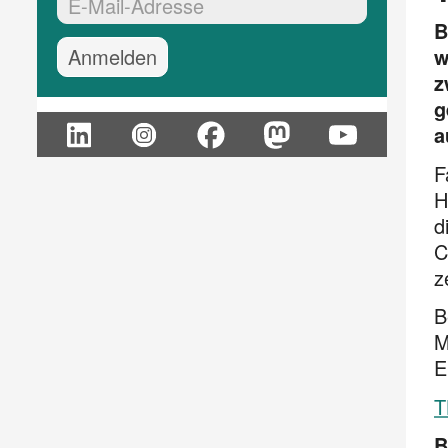
EMail-Adresse:*
B
w
z
g
a
F
H
d
C
z
B
M
E
T
B