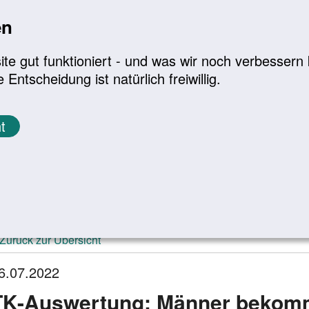
en
a
|
A+
Leichte Sprache
e gut funktioniert - und was wir noch verbessern k
tscheidung ist natürlich freiwillig.
Infomaterial
Service
t
ktuelle Meldungen
Zurück zur Übersicht
6.07.2022
TK-Auswer­tung: Männer bekomm