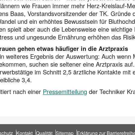
ännern wie Frauen immer mehr Herz-Kreislauf-Med
ens Baas, Vorstandsvorsitzender der TK. Gründe d
andel und ein erhöhtes Bewusstsein für Bluthochdr
en spielt aber auch die Lebens­weise eine wichtig
tress und ungesunde Ernährung erhöhen das Risik
rauen gehen etwas häufiger in die Arztpraxis
in weiteres Ergebnis der Auswertung: Auch wenn
ekommen, suchen sie seltener eine Arztpraxis auf
rwerbstätige im Schnitt 2,5 ärztliche Kontakte mit 
eibliche 3,4.
itiert nach einer
Pressemitteilung
der Techniker K
schutz
Kontakt
Qualität
Sitemap
Erklärung zur Barrierefreihe