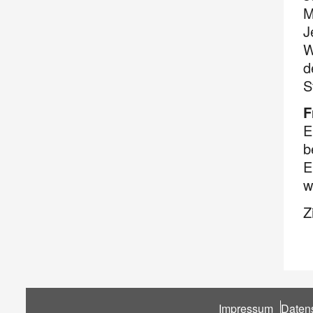
M
J
W
d
S
F
E
b
E
w
Z
Fußbereich
Impressum
Daten