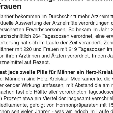
Frauen
änner bekommen im Durchschnitt mehr Arzneimittel
ktuelle Aus­wertung der Arzneimittelverordnungen 
ersicherten Erwerbs­personen. So bekam im Jahr 
urchschnittlich 264 Tagesdosen verordnet, eine e
erteilung hat sich im Laufe der Zeit verändert. Z
änner mit 220 und Frauen mit 219 Tagesdosen im 
on ihren Ärztinnen und Ärzten verordnet. In den 
rzneimittel auf Rezept.
ast jede zweite Pille für Männer ein Herz-Krei
ei Männern sind Herz-Kreislauf-Medikamente, die v
enkender Wir­kung umfassen, mit Abstand die am me
achen fast die Hälfte aller verordneten Tagesdosen
6 Prozent etwa ein Viertel der insgesamt verschri
edikamente, gefolgt von Hormon­präparaten mit 15
chon seit vielen Jahren - was wir jedoch im Laufe d