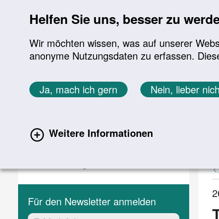
Sprung zur Servicenavigation
Sprung zur Hauptnavigation
Sprung zur Suche
Sprung zum Inhalt
Sprung zum Footer
Helfen Sie uns, besser zu werd
Wir möchten wissen, was auf unserer Websit
anonyme Nutzungsdaten zu erfassen. Diese En
Aktuelles
Themen
Sie befinden sich hier:
Ja, mach ich gern
Nein, lieber nich
Startseite
Aktuelles
Aktuelle Meldungen
Aktuelles
A
Weitere Informationen
(current)
Aktuelle Meldungen
Veranstaltungen
2
Für den Newsletter anmelden