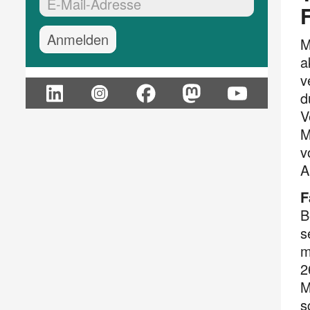
EMail-Adresse:*
M
a
v
d
V
M
v
A
F
B
s
m
2
M
s