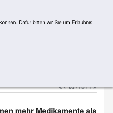
önnen. Dafür bitten wir Sie um Erlaubnis,
Suche
suchen
erster
vorheriger
nächster
letzter
924
/
1627
en mehr Medi­ka­mente als