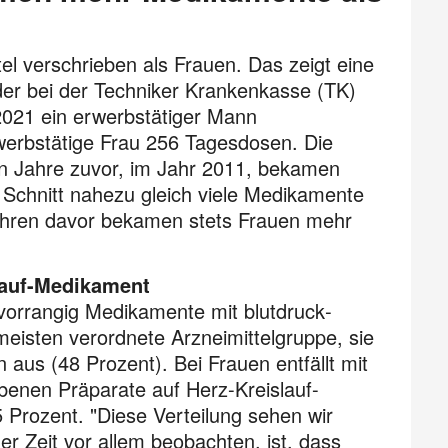
 verschrieben als Frauen. Das zeigt eine
der bei der Techniker Krankenkasse (TK)
2021 ein erwerbstätiger Mann
rwerbstätige Frau 256 Tagesdosen. Die
ehn Jahre zuvor, im Jahr 2011, bekamen
Schnitt nahezu gleich viele Medikamente
Jahren davor bekamen stets Frauen mehr
slauf-Medikament
orrangig Medika­mente mit blutdruck­
isten verordnete Arznei­mittel­gruppe, sie
 aus (48 Prozent). Bei Frauen entfällt mit
ebenen Präparate auf Herz-Kreislauf-
 Prozent. "Diese Verteilung sehen wir
er Zeit vor allem beobach­ten, ist, dass