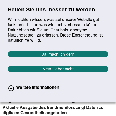
Sprung zur Servicenavigation
Sprung zur Hauptnavigation
Sprung zur Suche
Sprung zum Inhalt
Sprung zum Footer
Helfen Sie uns, besser zu werden
Wir möchten wissen, was auf unserer Website gut
funktioniert - und was wir noch verbessern können.
Suchbegriff:
Dafür bitten wir Sie um Erlaubnis, anonyme
Mob
suchen
Nutzungsdaten zu erfassen. Diese Entscheidung ist
Sie befinden sich hier:
Startseite
Aktuelles
Aktuelle Meldungen
natürlich freiwillig.
Aktuelle Meldungen
Ja, mach ich gern
Nein, lieber nicht
erster
vorheriger
nächs
letz
Zurück zur Übersicht
1349
/
1627
31.03.2021
Weitere Informationen
Studie: So nutzen die Deutschen
digitale Gesundheitsangebote
Aktuelle Ausgabe des trendmonitors zeigt Daten zu
digitalen Gesundheitsangeboten