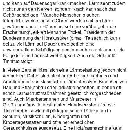
und kann auf Dauer sogar krank machen. Lärm zehrt zudem
nicht nur an den Nerven, sondern Krach kann auch das
Gehör schädigen. "Manche Menschen glauben
irrtümlicherweise, unsere Ohren würden sich an Lärm
gewöhnen und ein Hörverlust sei eine vorübergehende
Erscheinung", erklärt Marianne Frickel, Präsidentin der
Bundesinnung der Hörakustiker (biha). "Tatsächlich kann
bei zu viel Lärm auf Dauer unweigerlich eine
unwiderrufliche Schädigung des Innenohres entstehen. Die
Folge ist eine Lärmschwerhörigkeit. Auch die Gefahr für
Tinnitus steigt."
In vielen Berufen lässt sich eine Lärmbelastung jedoch nicht
vermeiden. Dabei sind nicht nur Arbeitnehmerinnen und
Arbeitnehmer aus klassischen, lärmintensiven Branchen wie
Bau und Straßenbau oder Industrie betroffen, in denen oft
schon Lärmschutzmaßnahmen gesetzlich vorgeschrieben
sind. Auch Mitarbeiterinnen und Mitarbeiter in
Großraumbüros, in bestimmten Handwerksberufen wie
Tischlereien sowie mit pädagogischen Tätigkeiten in
Schulen, Musikschulen, Kindergärten und
Kindertagesstätten sind oft einer erheblichen
Geräuschkulisse ausgesetzt. Eine Holzfräsmaschine kann