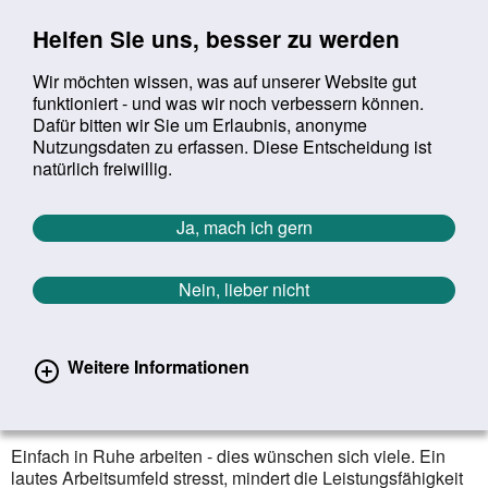
Sprung zur Servicenavigation
Sprung zur Hauptnavigation
Sprung zur Suche
Sprung zum Inhalt
Sprung zum Footer
Helfen Sie uns, besser zu werden
Wir möchten wissen, was auf unserer Website gut
funktioniert - und was wir noch verbessern können.
Suchbegriff:
Dafür bitten wir Sie um Erlaubnis, anonyme
Mob
suchen
Nutzungsdaten zu erfassen. Diese Entscheidung ist
Sie befinden sich hier:
Startseite
Aktuelles
Aktuelle Meldungen
natürlich freiwillig.
Aktuelle Meldungen
Ja, mach ich gern
Nein, lieber nicht
erster
vorheriger
nächs
letz
Zurück zur Übersicht
1164
/
1627
15.10.2021
Weitere Informationen
Stressfaktor: Lärm am Arbeitsplatz
So lassen sich Gehör und Nerven schonen
Einfach in Ruhe arbeiten - dies wünschen sich viele. Ein
lautes Arbeitsumfeld stresst, mindert die Leistungsfähigkeit