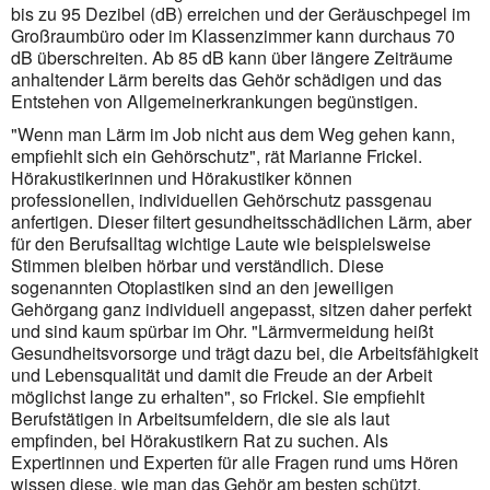
bis zu 95 Dezibel (dB) erreichen und der Geräuschpegel im
Großraumbüro oder im Klassenzimmer kann durchaus 70
dB überschreiten. Ab 85 dB kann über längere Zeiträume
anhaltender Lärm bereits das Gehör schädigen und das
Entstehen von Allgemeinerkrankungen begünstigen.
"Wenn man Lärm im Job nicht aus dem Weg gehen kann,
empfiehlt sich ein Gehörschutz", rät Marianne Frickel.
Hörakustikerinnen und Hörakustiker können
professionellen, individuellen Gehörschutz passgenau
anfertigen. Dieser filtert gesundheitsschädlichen Lärm, aber
für den Berufsalltag wichtige Laute wie beispielsweise
Stimmen bleiben hörbar und verständlich. Diese
sogenannten Otoplastiken sind an den jeweiligen
Gehörgang ganz individuell angepasst, sitzen daher perfekt
und sind kaum spürbar im Ohr. "Lärmvermeidung heißt
Gesundheitsvorsorge und trägt dazu bei, die Arbeitsfähigkeit
und Lebensqualität und damit die Freude an der Arbeit
möglichst lange zu erhalten", so Frickel. Sie empfiehlt
Berufstätigen in Arbeitsumfeldern, die sie als laut
empfinden, bei Hörakustikern Rat zu suchen. Als
Expertinnen und Experten für alle Fragen rund ums Hören
wissen diese, wie man das Gehör am besten schützt.