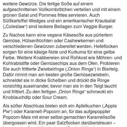
weitere Gewürze. Die fertige Soße auf einem
aufgeschnittenen Vollkornbrötchen verteilen und mit einem
grünen Salat und Pommes frites servieren. Auch
Süßkartoffel-Wedges und ein amerikanischer Krautsalat
(„Cole­slaw“) sind leckere Beilagen zum Veggie-Burger.
Zu Nachos kann eine vegane Käsesoße aus püriertem
Gemüse, Hülsenfrüchten oder Cashewkernen und
verschiedenen Gewürzen zubereitet werden. Hefeflocken
sorgen für eine käsige Note und Kurkuma für eine gelbe
Farbe. Weitere Knabbereien sind Rohkost wie Möhren- und
Kohlrabistifte oder Gemüsechips aus dem Ofen. Probieren
Sie auch frittierte Zwiebelringe („Onion Rings“) in Bierteig.
Dafür nimmt man am besten große Gemüsezwiebeln,
schneidet sie in dicke Scheiben und drückt die Ringe
vorsichtig auseinander, bevor man sie in den Teigt taucht
und frittiert. Zu den fertigen „Onion Rings“ schmeckt ein
Knoblauchdip oder Sour Cream.
Als süßer Abschluss bieten sich ein Apfelkuchen („Apple
Pie“) oder Karamell-Popcorn an, für das aufgepoppter
Popcorn-Mais mit einer selbst gemachten Karamellsoße
übergossen wird. Ein paar Salzflocken darüberstreuen –