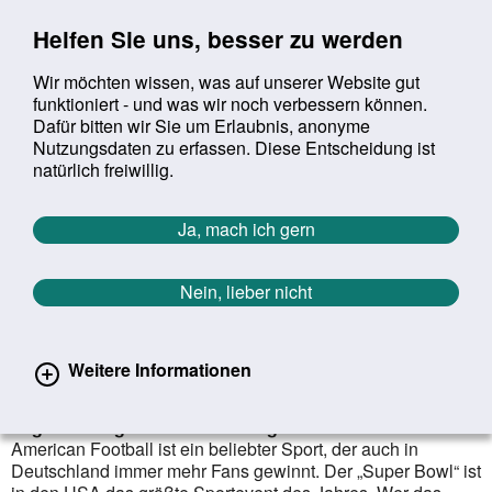
Sprung zur Servicenavigation
Sprung zur Hauptnavigation
Sprung zur Suche
Sprung zum Inhalt
Sprung zum Footer
Helfen Sie uns, besser zu werden
Wir möchten wissen, was auf unserer Website gut
funktioniert - und was wir noch verbessern können.
Suchbegriff:
Dafür bitten wir Sie um Erlaubnis, anonyme
Mob
suchen
Nutzungsdaten zu erfassen. Diese Entscheidung ist
Sie befinden sich hier:
Startseite
Aktuelles
Aktuelle Meldungen
natürlich freiwillig.
Aktuelle Meldungen
Ja, mach ich gern
Nein, lieber nicht
erster
vorheriger
nächs
letz
Zurück zur Übersicht
784
/
1627
25.01.2023
Weitere Informationen
Snacks zum Super Bowl
Veganes Fingerfood für die lange Football-Nacht
American Football ist ein beliebter Sport, der auch in
Deutschland immer mehr Fans gewinnt. Der „Super Bowl“ ist