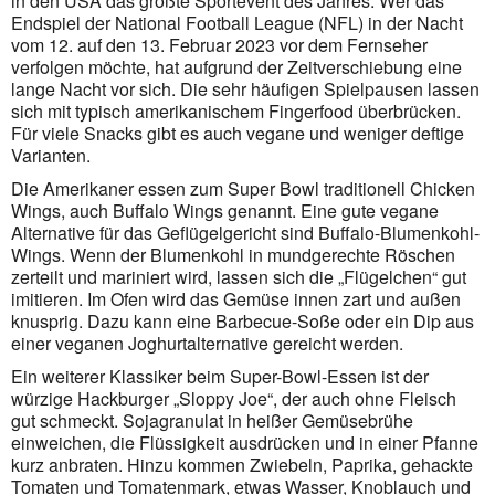
in den USA das größte Sportevent des Jahres. Wer das
Endspiel der National Football League (NFL) in der Nacht
vom 12. auf den 13. Februar 2023 vor dem Fern­seher
verfolgen möchte, hat aufgrund der Zeitverschiebung eine
lange Nacht vor sich. Die sehr häufigen Spielpausen lassen
sich mit typisch amerikanischem Fingerfood überbrücken.
Für viele Snacks gibt es auch vegane und weniger deftige
Varianten.
Die Amerikaner essen zum Super Bowl traditionell Chicken
Wings, auch Buffalo Wings genannt. Eine gute vegane
Alternative für das Geflügel­gericht sind Buffalo-Blumenkohl-
Wings. Wenn der Blumenkohl in mundgerechte Röschen
zerteilt und mariniert wird, lassen sich die „Flügelchen“ gut
imitieren. Im Ofen wird das Gemüse innen zart und außen
knusprig. Dazu kann eine Barbecue-Soße oder ein Dip aus
einer veganen Joghurtalternative gereicht werden.
Ein weiterer Klassiker beim Super-Bowl-Essen ist der
würzige Hackburger „Sloppy Joe“, der auch ohne Fleisch
gut schmeckt. Sojagranulat in heißer Gemüsebrühe
einweichen, die Flüssigkeit ausdrücken und in einer Pfanne
kurz anbraten. Hinzu kommen Zwiebeln, Paprika, gehackte
Tomaten und Tomatenmark, etwas Wasser, Knoblauch und