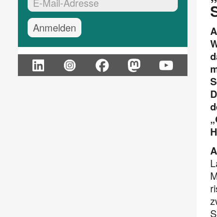
EMail-Adresse:*
A
W
d
m
S
D
d
„
H
A
L
M
r
z
S