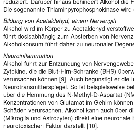
reduziert. Darüber hinaus behindert Alkohol die F
Die sogenannte Thiaminpyrophosphokinase wird 
Bildung von Acetaldehyd, einem Nervengift
Alkohol wird im Körper zu Acetaldehyd verstoffw
führt dosisabhängig zum Absterben von Nervenzel
Alkoholkonsum führt daher zu neuronaler Degener
Neuroinflammation
Alkohol führt zur Entzündung von Nervengewebe.
Zytokine, die die Blut-Hirn-Schranke (BHS) übe
verursachen können [9]. Auch begünstigt er die 
Neurotransmitterspiegel. So ist beispielsweise b
über die Hemmung des N-Methyl-D-Aspartat (NM
Konzentrationen von Glutamat im Gehirn können 
Schäden verursachen. Alkohol kann auch über di
(Mikroglia und Astrozyten) direkt eine neuronale
neurotoxischen Faktor darstellt [10].