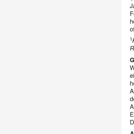
J
F
h
o
1
R
G
W
e
h
A
d
A
E
D
A