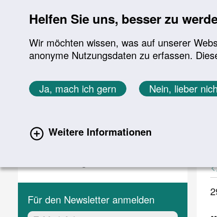
Sprung zur Servicenavigation
Sprung zur Hauptnavigation
Sprung zur Suche
Sprung zum Inhalt
Sprung zum Footer
Helfen Sie uns, besser zu werd
Wir möchten wissen, was auf unserer Websit
anonyme Nutzungsdaten zu erfassen. Diese En
Aktuelles
Themen
Sie befinden sich hier:
Ja, mach ich gern
Nein, lieber nich
Startseite
Aktuelles
Aktuelle Meldungen
Aktuelles
A
Weitere Informationen
(current)
Aktuelle Meldungen
Veranstaltungen
2
Für den Newsletter anmelden