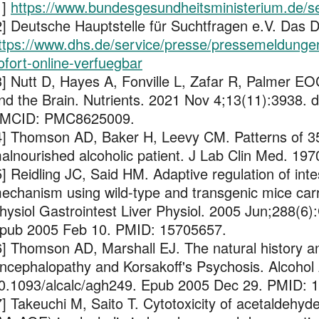
1]
https://www.bundesgesundheitsministerium.de/ser
2] Deutsche Hauptstelle für Suchtfragen e.V. Das
ttps://www.dhs.de/service/presse/pressemeldunge
ofort-online-verfuegbar
3] Nutt D, Hayes A, Fonville L, Zafar R, Palmer EO
nd the Brain. Nutrients. 2021 Nov 4;13(11):3938.
MCID: PMC8625009.
4] Thomson AD, Baker H, Leevy CM. Patterns of 35
alnourished alcoholic patient. J Lab Clin Med. 19
5] Reidling JC, Said HM. Adaptive regulation of inte
echanism using wild-type and transgenic mice ca
hysiol Gastrointest Liver Physiol. 2005 Jun;288(6
pub 2005 Feb 10. PMID: 15705657.
6] Thomson AD, Marshall EJ. The natural history a
ncephalopathy and Korsakoff's Psychosis. Alcohol 
0.1093/alcalc/agh249. Epub 2005 Dec 29. PMID: 
7] Takeuchi M, Saito T. Cytotoxicity of acetaldehy