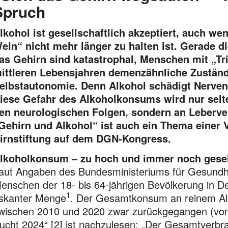
Spruch
lkohol ist gesellschaftlich akzeptiert, auch 
ein“ nicht mehr länger zu halten ist. Gerade 
as Gehirn sind katastrophal, Menschen mit „Tri
ittleren Lebensjahren demenzähnliche Zustän­d
elbstautonomie. Denn Alkohol schädigt Nerve
iese Gefahr des Alkohol­konsums wird nur selte
en neurologischen Folgen, sondern an Leberv
Gehirn und Alkohol“ ist auch ein Thema einer 
irnstiftung auf dem DGN-Kongress.
lkoholkonsum – zu hoch und immer noch gesell
aut Angaben des Bundesministeriums für Gesundhei
enschen der 18- bis 64-jährigen Bevölkerung in De
1
iskanter Menge
. Der Gesamtkonsum an reinem Alko
wischen 2010 und 2020 zwar zurückgegangen (von 
ucht 2024“ [2] ist nachzulesen: „Der Gesamtverbr