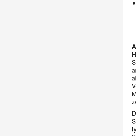
A
H
S
a
a
V
M
z
D
S
t