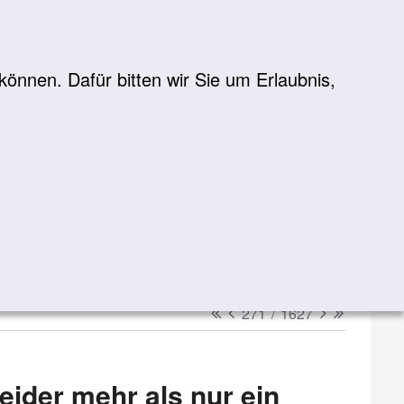
önnen. Dafür bitten wir Sie um Erlaubnis,
Suche
suchen
erster
vorheriger
nächster
letzter
271
/
1627
eider mehr als nur ein