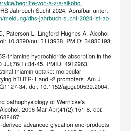
vice/begriffe-von-a-z/a/alkohol
 DHS Jahrbuch Sucht 2024. Abrufbar unter:
n/meldung/dhs-jahrbuch-sucht-2024-ist-ab-
C, Paterson L, Lingford-Hughes A. Alcohol
 doi: 10.3390/nu13113938. PMID: 34836193;
S-thiamine hydrochloride absorption in the
70 Jul;76(1):34-45. PMID: 4912963.
stinal thiamin uptake: molecular
rrying hTHTR-1 and -2 promoters. Am J
):G1127-34. doi: 10.1152/ajpgi.00539.2004.
nd pathophysiology of Wernicke's
Alcohol. 2006 Mar-Apr;41(2):151-8. doi:
16384871.
de-derived advanced glycation end-products