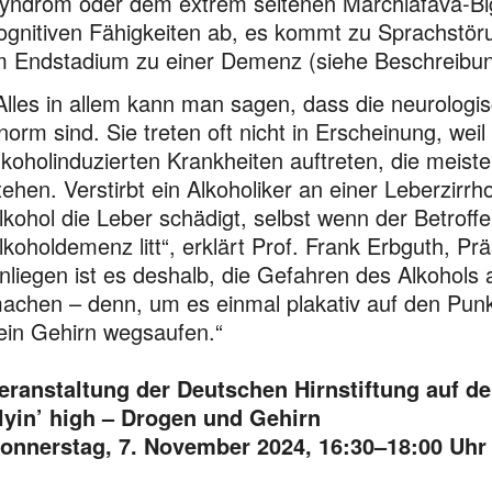
yndrom oder dem extrem seltenen Marchiafava-Bi
ognitiven Fähigkeiten ab, es kommt zu Sprachstör
m Endstadium zu einer Demenz (siehe Beschreibung
Alles in allem kann man sagen, dass die neurolog
norm sind. Sie treten oft nicht in Erscheinung, wei
lkoholinduzierten Krankheiten auftreten, die meis
tehen. Verstirbt ein Alkoholiker an einer Leber­zirr
lkohol die Leber schädigt, selbst wenn der Betroffe
lkoholdemenz litt“, erklärt Prof. Frank Erbguth, Pr
nliegen ist es deshalb, die Gefahren des Alkohols
achen – denn, um es einmal plakativ auf den Punkt
ein Gehirn wegsaufen.“
eranstaltung der Deutschen Hirnstiftung auf 
lyin’ high – Drogen und Gehirn
onnerstag, 7. November 2024, 16:30–18:00 Uhr