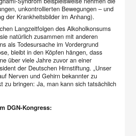
gnami-Syndrom beispielsweise nehmen die
ungen, unkontrollierten Bewegungen – und
 der Krankheitsbilder im Anhang).
ischen Langzeitfolgen des Alkoholkonsums
l sie natürlich zusam­men mit anderen
tens als Todesursache im Vordergrund
hose, bleibt in den Köpfen hängen, dass
ne über viele Jahre zuvor an einer
äsident der Deutschen Hirnstiftung. „Unser
 auf Nerven und Gehirn bekannter zu
 zu bringen: Ja, man kann sich tatsächlich
dem DGN-Kongress: