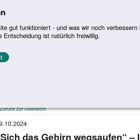
en
a
|
A+
Leichte Sprache
e gut funktioniert - und was wir noch verbessern k
tscheidung ist natürlich freiwillig.
Infomaterial
Service
t
ktuelle Meldungen
Zurück zur Übersicht
9.10.2024
„Sich das Gehirn wegsaufen“ – l