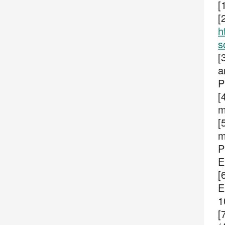
[
[
h
s
[
a
P
[
m
[
m
P
E
[
E
1
[