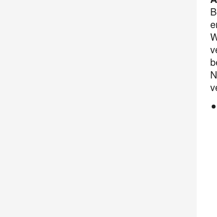
B
e
W
v
b
N
v