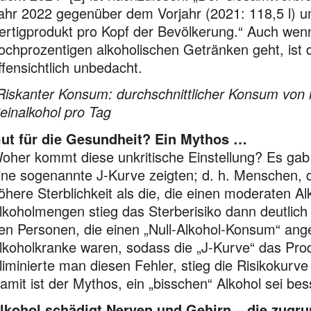
ahr 2022 gegenüber dem Vorjahr (2021: 118,5 l) um 
ertigprodukt pro Kopf der Bevölkerung.“ Auch wenn
ochprozentigen alkoholischen Getränken geht, ist
ffensichtlich unbedacht.
Riskanter Konsum: durchschnittlicher Konsum von 
einalkohol pro Tag
ut für die Gesundheit? Ein Mythos …
oher kommt diese unkritische Einstellung? Es gab 
ine sogenannte J-Kurve zeigten; d. h. Menschen, di
öhere Sterblichkeit als die, die einen moderaten 
lkoholmengen stieg das Sterberisiko dann deutlic
en Personen, die einen „Null-Alkohol-Konsum“ ange
lkoholkranke waren, sodass die „J-Kurve“ das Pro
liminierte man diesen Fehler, stieg die Risikokurv
amit ist der Mythos, ein „bisschen“ Alkohol sei bes
lkohol schädigt Nerven und Gehirn – die zug