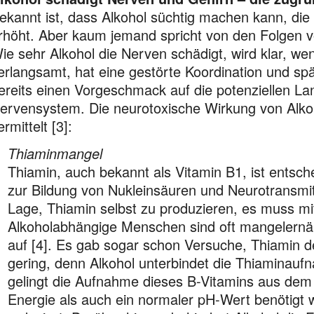
ekannt ist, dass Alkohol süchtig machen kann, die
rhöht. Aber kaum jemand spricht von den Folgen v
ie sehr Alkohol die Nerven schädigt, wird klar, we
erlangsamt, hat eine gestörte Koordination und sp
ereits einen Vorgeschmack auf die potenziellen La
ervensystem. Die neurotoxische Wirkung von Alko
ermittelt [3]:
Thiaminmangel
Thiamin, auch bekannt als Vitamin B1, ist entsc
zur Bildung von Nukleinsäuren und Neurotransmitte
Lage, Thiamin selbst zu produzieren, es muss 
Alkoholabhängige Menschen sind oft mangelernä
auf [4]. Es gab sogar schon Versuche, Thiamin de
gering, denn Alkohol unterbindet die Thiaminau
gelingt die Aufnahme dieses B-Vitamins aus dem 
Energie als auch ein normaler pH-Wert benötigt wi