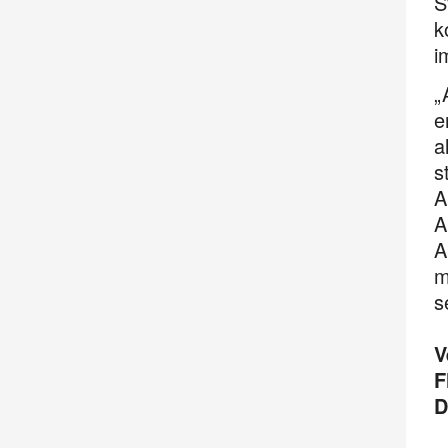
S
k
i
„
e
a
s
A
A
A
m
s
V
F
D